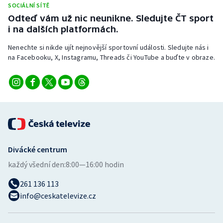
SOCIÁLNÍ SÍTĚ
Stolní tenis
Odteď vám už nic neunikne. Sledujte ČT sport
i na dalších platformách.
Triatlon
Nenechte si nikde ujít nejnovější sportovní události. Sledujte nás i
Veslování
na Facebooku, X, Instagramu, Threads či YouTube a buďte v obraze.
Vodní slalom
Volejbal
Ostatní
Divácké centrum
každý všední den:
8:00—16:00 hodin
261 136 113
info@ceskatelevize.cz