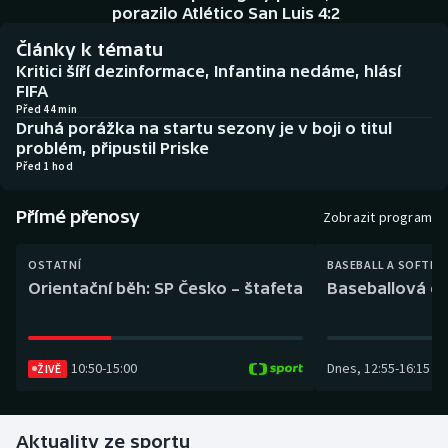
Baseball a softbal
Soutěže
porazilo Atlético San Luis 4:2
Články k tématu
Basketbal
Historické návraty
Kritici šíří dezinformace, Infantina nedáme, hlásí
FIFA
Biatlon
Aplikace ČT sport
Před 44 min
Druhá porážka na startu sezony je v boji o titul
problém, připustil Priske
Boby a skeleton
AZ kvíz
Před 1 hod
Box
Přímé přenosy
Zobrazit program
Curling
OSTATNÍ
BASEBALL A SOFTBA
Orientační běh: SP Česko – štafeta
Baseballová ex
Dostihy
Florbal
10:50
-
15:00
Dnes
,
12:55
-
16:15
ŽIVĚ
Futsal
Aktuality ze sportu
Golf