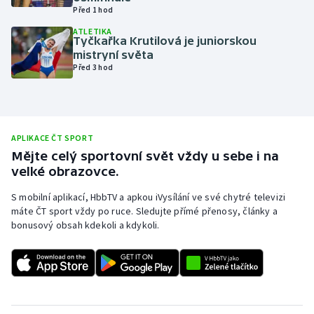
Před 1 hod
Olympijské hry
ATLETIKA
Tyčkařka Krutilová je juniorskou
Parasport
mistryní světa
Před 3 hod
Plavání
Plážový volejbal
APLIKACE ČT SPORT
Ragby
Mějte celý sportovní svět vždy u sebe i na
velké obrazovce.
Rychlobruslení
S mobilní aplikací, HbbTV a apkou iVysílání ve své chytré televizi
máte ČT sport vždy po ruce. Sledujte přímé přenosy, články a
Rychlostní kanoistika
bonusový obsah kdekoli a kdykoli.
Short track
Sportovní střelba