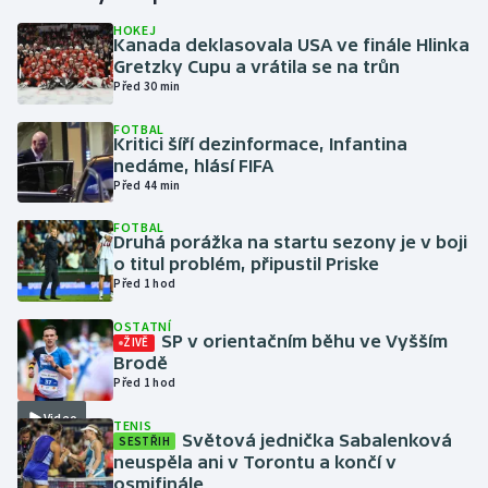
HOKEJ
Kanada deklasovala USA ve finále Hlinka
Gymnastika
Gretzky Cupu a vrátila se na trůn
Před 30 min
Házená
FOTBAL
Kritici šíří dezinformace, Infantina
Jezdectví
nedáme, hlásí FIFA
Před 44 min
Judo
FOTBAL
Druhá porážka na startu sezony je v boji
Krasobruslení
o titul problém, připustil Priske
Před 1 hod
Lezení
OSTATNÍ
SP v orientačním běhu ve Vyšším
ŽIVĚ
Lyže a snowboard
Brodě
Před 1 hod
Moderní pětiboj
Video
TENIS
Světová jednička Sabalenková
SESTŘIH
neuspěla ani v Torontu a končí v
Motorsport
osmifinále