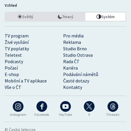
Vzhled
Světlý
Tmavý
Systém
TV program
Pro média
Živé vysílání
Reklama
TV poplatky
Studio Brno
Teletext
Studio Ostrava
Podcasty
Rada ČT
Počasí
Kariéra
E-shop
Podávání námětů
Mobilní a TV aplikace
Časté dotazy
Vše o ČT
Kontakty
Instagram
Facebook
YouTube
X
Threads
© Česká televize