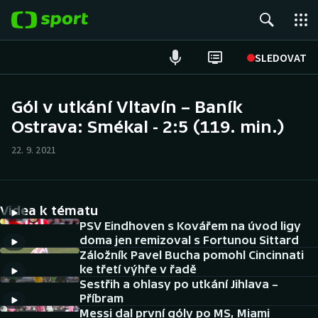
POPULÁRNÍ
SLEDOVAT
Fotbal
Gól v utkání Vltavín – Baník
Ostrava: Smékal - 2:5 (119. min.)
Hokej
22. 9. 2021
Tenis
Atletika
Videa k tématu
Cyklistika
PSV Eindhoven s Kovářem na úvod ligy
doma jen remizoval s Fortunou Sittard
Záložník Pavel Bucha pomohl Cincinnati
DALŠÍ SPORTY
ke třetí výhře v řadě
Sestřih a ohlasy po utkání Jihlava –
Americký fotbal
NEPŘEHLÉDNĚTE
Příbram
Messi dal první góly po MS, Miami