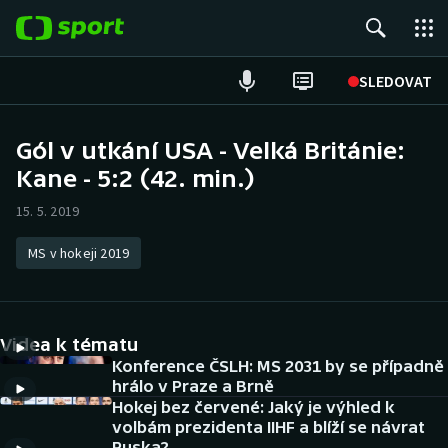
POPULÁRNÍ
SLEDOVAT
Fotbal
Gól v utkání USA - Velká Británie:
Kane - 5:2 (42. min.)
Hokej
15. 5. 2019
Tenis
MS v hokeji 2019
Atletika
Cyklistika
Videa k tématu
DALŠÍ SPORTY
Konference ČSLH: MS 2031 by se případně
hrálo v Praze a Brně
Hokej bez červené: Jaký je výhled k
Americký fotbal
NEPŘEHLÉDNĚTE
volbám prezidenta IIHF a blíží se návrat
Ruska?