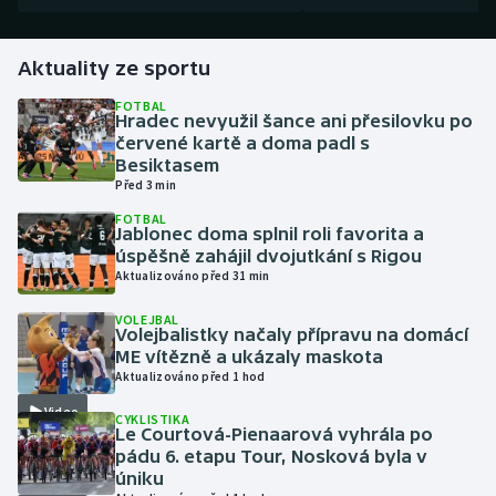
Gymnastika
Aktuality ze sportu
Házená
FOTBAL
Hradec nevyužil šance ani přesilovku po
červené kartě a doma padl s
Jezdectví
Besiktasem
Před 3 min
Judo
FOTBAL
Jablonec doma splnil roli favorita a
úspěšně zahájil dvojutkání s Rigou
Krasobruslení
Aktualizováno před 31 min
Lezení
VOLEJBAL
Volejbalistky načaly přípravu na domácí
ME vítězně a ukázaly maskota
Lyže a snowboard
Aktualizováno před 1 hod
Video
CYKLISTIKA
Moderní pětiboj
Le Courtová-Pienaarová vyhrála po
pádu 6. etapu Tour, Nosková byla v
Motorsport
úniku