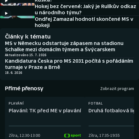
Baseball a softbal
Soutěže
Hokej bez červené: Jaký je Rulíkův odkaz
u národního týmu?
Basketbal
Historické návraty
Ondřej Zamazal hodnotí skončené MS v
hokeji
Biatlon
Aplikace ČT sport
Články k tématu
MS v Německu odstartuje zápasem na stadionu
Boby a skeleton
AZ kvíz
Schalke mezi domácím týmem a Švýcarskem
Aktualizováno 15. 7. 2026
Kandidatura Česka pro MS 2031 počítá s pořádáním
Box
turnaje v Praze a Brně
18. 6. 2026
Curling
Přímé přenosy
Zobrazit program
Dostihy
PLAVÁNÍ
FOTBAL
Florbal
Plavání: TK před ME v plavání
Druhá fotbalová liga
Futsal
Zítra
,
12:30
-
13:00
Zítra
,
17:35
-
19:55
Golf