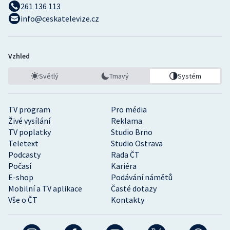
261 136 113
info@ceskatelevize.cz
Vzhled
Světlý
Tmavý
Systém
TV program
Pro média
Živé vysílání
Reklama
TV poplatky
Studio Brno
Teletext
Studio Ostrava
Podcasty
Rada ČT
Počasí
Kariéra
E-shop
Podávání námětů
Mobilní a TV aplikace
Časté dotazy
Vše o ČT
Kontakty