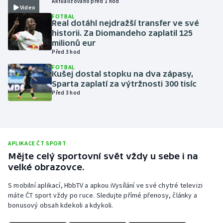
Aktualizováno před 1 hod
Video
Olympijské hry
FOTBAL
Real dotáhl nejdražší transfer ve své
historii. Za Diomandeho zaplatil 125
Parasport
milionů eur
Před 3 hod
Plavání
FOTBAL
Kušej dostal stopku na dva zápasy,
Sparta zaplatí za výtržnosti 300 tisíc
Plážový volejbal
Před 3 hod
Ragby
Rychlobruslení
APLIKACE ČT SPORT
Mějte celý sportovní svět vždy u sebe i na
Rychlostní kanoistika
velké obrazovce.
Short track
S mobilní aplikací, HbbTV a apkou iVysílání ve své chytré televizi
máte ČT sport vždy po ruce. Sledujte přímé přenosy, články a
bonusový obsah kdekoli a kdykoli.
Sportovní střelba