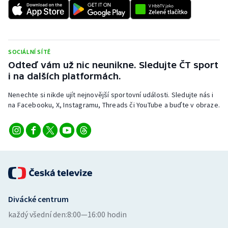
Stolní tenis
Triatlon
SOCIÁLNÍ SÍTĚ
Veslování
Odteď vám už nic neunikne. Sledujte ČT sport
i na dalších platformách.
Vodní slalom
Nenechte si nikde ujít nejnovější sportovní události. Sledujte nás i
Volejbal
na Facebooku, X, Instagramu, Threads či YouTube a buďte v obraze.
Ostatní
Divácké centrum
každý všední den:
8:00—16:00 hodin