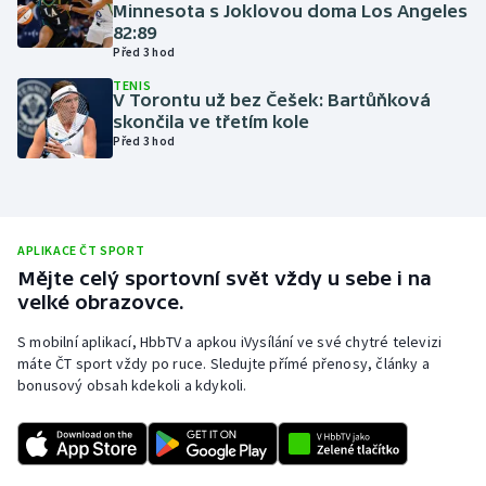
Minnesota s Joklovou doma Los Angeles
Olympijské hry
82:89
Před 3 hod
Parasport
TENIS
V Torontu už bez Češek: Bartůňková
skončila ve třetím kole
Plavání
Před 3 hod
Plážový volejbal
Ragby
APLIKACE ČT SPORT
Mějte celý sportovní svět vždy u sebe i na
Rychlobruslení
velké obrazovce.
S mobilní aplikací, HbbTV a apkou iVysílání ve své chytré televizi
Rychlostní kanoistika
máte ČT sport vždy po ruce. Sledujte přímé přenosy, články a
bonusový obsah kdekoli a kdykoli.
Short track
Sportovní střelba