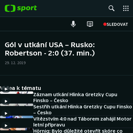
POPULÁRNÍ
SLEDOVAT
Fotbal
Gól v utkání USA – Rusko:
Robertson - 2:0 (37. min.)
Hokej
29. 12. 2019
Tenis
Atletika
Videa k tématu
Cyklistika
Záznam utkání Hlinka Gretzky Cupu
Finsko – Česko
Sestřih utkání Hlinka Gretzky Cupu Finsko
DALŠÍ SPORTY
– Česko
Vítězstvím 4:0 nad Táborem zahájil Motor
Americký fotbal
NEPŘEHLÉDNĚTE
letní přípravu
Hörnig: Bylo důležité otevřít skóre co