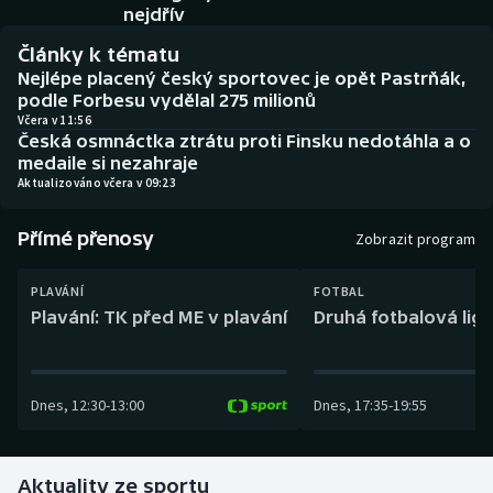
Baseball a softbal
Soutěže
nejdřív
Články k tématu
Basketbal
Historické návraty
Nejlépe placený český sportovec je opět Pastrňák,
podle Forbesu vydělal 275 milionů
Biatlon
Aplikace ČT sport
Včera v 11:56
Česká osmnáctka ztrátu proti Finsku nedotáhla a o
medaile si nezahraje
Boby a skeleton
AZ kvíz
Aktualizováno včera v 09:23
Box
Přímé přenosy
Zobrazit program
Curling
PLAVÁNÍ
FOTBAL
Plavání: TK před ME v plavání
Druhá fotbalová liga
Dostihy
Florbal
Dnes
,
12:30
-
13:00
Dnes
,
17:35
-
19:55
Futsal
Aktuality ze sportu
Golf