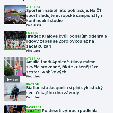
ATLETIKA
Sportem nabité léto pokračuje. Na ČT
Gymnastika
sport sledujte evropské šampionáty i
kontinuální studio
Házená
Před 46 min
FOTBAL
Jezdectví
Hradec Králové kvůli pohárům odehraje
ligový zápas se Zbrojovkou až na
začátku září
Judo
Před 1 hod
ATLETIKA
Krasobruslení
Amálie fandí Apoleně. Hlavy máme
skvěle srovnané, říká zkušenější ze
Lezení
sester Švábíkových
Před 1 hod
Video
Lyže a snowboard
BIATLON
Biatlonista Jacquelin si plní cyklistický
sen, čekají ho dva závody
Moderní pětiboj
Před 1 hod
BASKETBAL
Motorsport
Po deseti výhrách podlehla
SESTŘIH