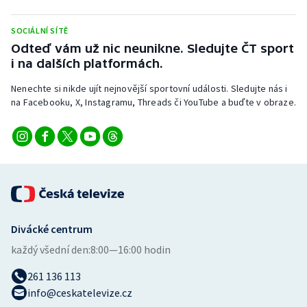
Stolní tenis
SOCIÁLNÍ SÍTĚ
Triatlon
Odteď vám už nic neunikne. Sledujte ČT sport
i na dalších platformách.
Veslování
Nenechte si nikde ujít nejnovější sportovní události. Sledujte nás i
na Facebooku, X, Instagramu, Threads či YouTube a buďte v obraze.
Vodní slalom
Volejbal
Ostatní
Divácké centrum
každý všední den:
8:00—16:00 hodin
261 136 113
info@ceskatelevize.cz