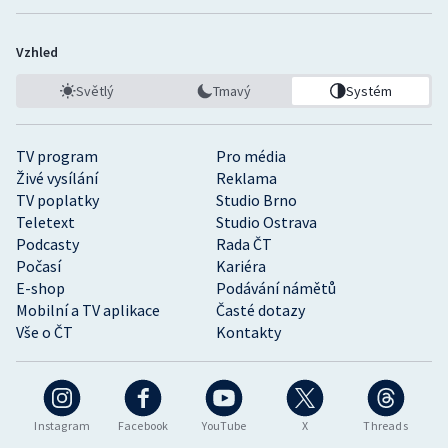
Vzhled
Světlý
Tmavý
Systém
TV program
Pro média
Živé vysílání
Reklama
TV poplatky
Studio Brno
Teletext
Studio Ostrava
Podcasty
Rada ČT
Počasí
Kariéra
E-shop
Podávání námětů
Mobilní a TV aplikace
Časté dotazy
Vše o ČT
Kontakty
Instagram
Facebook
YouTube
X
Threads