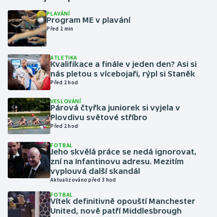
PLAVÁNÍ
Program ME v plavání
Gymnastika
Před 2 min
Házená
ATLETIKA
Kvalifikace a finále v jeden den? Asi si
Jezdectví
nás pletou s vícebojaři, rýpl si Staněk
Před 2 hod
Judo
VESLOVÁNÍ
Párová čtyřka juniorek si vyjela v
Krasobruslení
Plovdivu světové stříbro
Před 2 hod
Lezení
FOTBAL
Jeho skvělá práce se nedá ignorovat,
Lyže a snowboard
zní na Infantinovu adresu. Mezitím
vyplouvá další skandál
Aktualizováno před 3 hod
Moderní pětiboj
FOTBAL
Vítek definitivně opouští Manchester
Motorsport
United, nově patří Middlesbrough