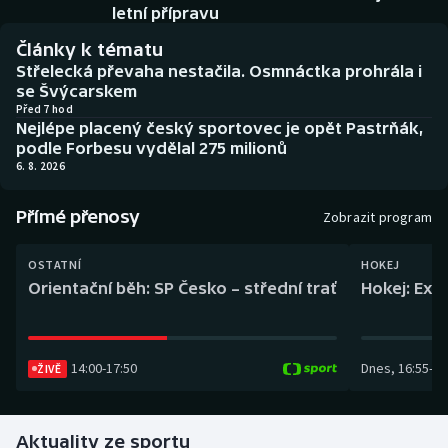
Baseball a softbal
Soutěže
letní přípravu
Články k tématu
Basketbal
Historické návraty
Střelecká převaha nestačila. Osmnáctka prohrála i
se Švýcarskem
Biatlon
Aplikace ČT sport
Před 7 hod
Nejlépe placený český sportovec je opět Pastrňák,
podle Forbesu vydělal 275 milionů
Boby a skeleton
AZ kvíz
6. 8. 2026
Box
Přímé přenosy
Zobrazit program
Curling
OSTATNÍ
HOKEJ
Orientační běh: SP Česko – střední trať
Hokej: Exh
Dostihy
Florbal
14:00
-
17:50
Dnes
,
16:55
-
19
ŽIVĚ
Futsal
Aktuality ze sportu
Golf