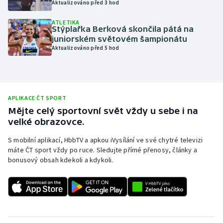
Aktualizováno před 3 hod
Olympijské hry
ATLETIKA
Stýplařka Berková skončila pátá na
Parasport
juniorském světovém šampionátu
Aktualizováno před 5 hod
Plavání
Plážový volejbal
APLIKACE ČT SPORT
Ragby
Mějte celý sportovní svět vždy u sebe i na
velké obrazovce.
Rychlobruslení
S mobilní aplikací, HbbTV a apkou iVysílání ve své chytré televizi
máte ČT sport vždy po ruce. Sledujte přímé přenosy, články a
Rychlostní kanoistika
bonusový obsah kdekoli a kdykoli.
Short track
Sportovní střelba