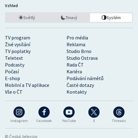
Vzhled
Světlý
Tmavý
Systém
TV program
Pro média
Živé vysílání
Reklama
TV poplatky
Studio Brno
Teletext
Studio Ostrava
Podcasty
Rada ČT
Počasí
Kariéra
E-shop
Podávání námětů
Mobilní a TV aplikace
Časté dotazy
Vše o ČT
Kontakty
Instagram
Facebook
YouTube
X
Threads
© Česká televize