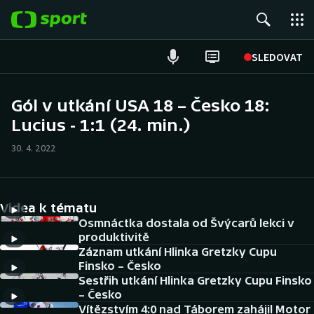
POPULÁRNÍ
SLEDOVAT
Fotbal
Gól v utkání USA 18 – Česko 18:
Lucius - 1:1 (24. min.)
Hokej
30. 4. 2022
Tenis
Atletika
Videa k tématu
Cyklistika
Osmnáctka dostala od Švýcarů lekci v
produktivitě
Záznam utkání Hlinka Gretzky Cupu
DALŠÍ SPORTY
Finsko – Česko
Sestřih utkání Hlinka Gretzky Cupu Finsko
Americký fotbal
NEPŘEHLÉDNĚTE
– Česko
Vítězstvím 4:0 nad Táborem zahájil Motor