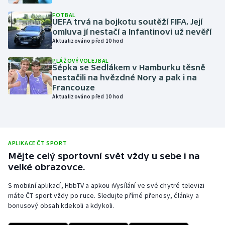
Olympijské hry
FOTBAL
UEFA trvá na bojkotu soutěží FIFA. Její
omluva jí nestačí a Infantinovi už nevěří
Parasport
Aktualizováno před 10 hod
PLÁŽOVÝ VOLEJBAL
Plavání
Šépka se Sedlákem v Hamburku těsně
nestačili na hvězdné Nory a pak i na
Plážový volejbal
Francouze
Aktualizováno před 10 hod
Ragby
Rychlobruslení
APLIKACE ČT SPORT
Mějte celý sportovní svět vždy u sebe i na
Rychlostní kanoistika
velké obrazovce.
Short track
S mobilní aplikací, HbbTV a apkou iVysílání ve své chytré televizi
máte ČT sport vždy po ruce. Sledujte přímé přenosy, články a
bonusový obsah kdekoli a kdykoli.
Sportovní střelba