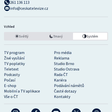
261 136 113
info@ceskatelevize.cz
Vzhled
Světlý
Tmavý
Systém
TV program
Pro média
Živé vysílání
Reklama
TV poplatky
Studio Brno
Teletext
Studio Ostrava
Podcasty
Rada ČT
Počasí
Kariéra
E-shop
Podávání námětů
Mobilní a TV aplikace
Časté dotazy
Vše o ČT
Kontakty