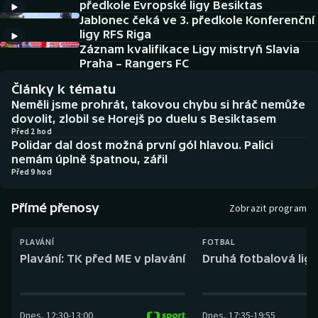
předkole Evropské ligy Besiktas
Baseball a softbal
Soutěže
Jablonec čeká ve 3. předkole Konferenční
ligy RFS Riga
Basketbal
Historické návraty
Záznam kvalifikace Ligy mistryň Slavia
Praha – Rangers FC
Biatlon
Aplikace ČT sport
Články k tématu
Neměli jsme prohrát, takovou chybu si hráč nemůže
Boby a skeleton
AZ kvíz
dovolit, zlobil se Horejš po duelu s Besiktasem
Před 2 hod
Polidar dal dost možná první gól hlavou. Palici
Box
nemám úplně špatnou, zářil
Před 9 hod
Curling
Přímé přenosy
Zobrazit program
Dostihy
PLAVÁNÍ
FOTBAL
Florbal
Plavání: TK před ME v plavání
Druhá fotbalová liga
Futsal
Dnes
,
12:30
-
13:00
Dnes
,
17:35
-
19:55
Golf