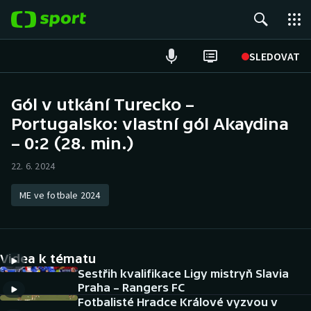
POPULÁRNÍ
SLEDOVAT
Fotbal
Gól v utkání Turecko –
Portugalsko: vlastní gól Akaydina
Hokej
– 0:2 (28. min.)
Tenis
22. 6. 2024
Atletika
ME ve fotbale 2024
Cyklistika
DALŠÍ SPORTY
Videa k tématu
Sestřih kvalifikace Ligy mistryň Slavia
Americký fotbal
NEPŘEHLÉDNĚTE
Praha – Rangers FC
Fotbalisté Hradce Králové vyzvou v