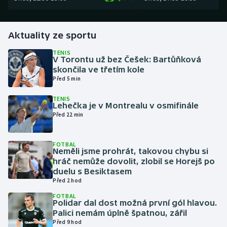
Gymnastika
Aktuality ze sportu
Házená
TENIS
V Torontu už bez Češek: Bartůňková
skončila ve třetím kole
Jezdectví
Před 5 min
Judo
TENIS
Lehečka je v Montrealu v osmifinále
Před 22 min
Krasobruslení
Lezení
FOTBAL
Neměli jsme prohrát, takovou chybu si
hráč nemůže dovolit, zlobil se Horejš po
Lyže a snowboard
duelu s Besiktasem
Před 2 hod
Moderní pětiboj
FOTBAL
Polidar dal dost možná první gól hlavou.
Palici nemám úplně špatnou, zářil
Motorsport
Před 9 hod