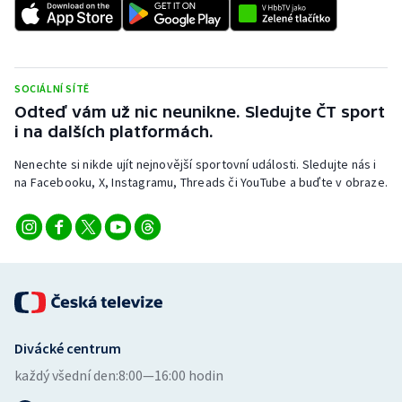
Stolní tenis
Triatlon
SOCIÁLNÍ SÍTĚ
Veslování
Odteď vám už nic neunikne. Sledujte ČT sport
i na dalších platformách.
Vodní slalom
Nenechte si nikde ujít nejnovější sportovní události. Sledujte nás i
na Facebooku, X, Instagramu, Threads či YouTube a buďte v obraze.
Volejbal
Ostatní
Divácké centrum
každý všední den:
8:00—16:00 hodin