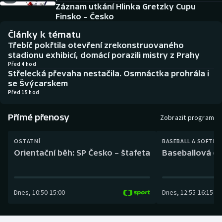
Baseball a softbal
Soutěže
Záznam utkání Hlinka Gretzky Cupu
Finsko – Česko
Basketbal
Historické návraty
Články k tématu
Třebíč pokřtila otevření zrekonstruovaného
Biatlon
Aplikace ČT sport
stadionu exhibicí, domácí porazili mistry z Prahy
Před 4 hod
Střelecká převaha nestačila. Osmnáctka prohrála i
Boby a skeleton
AZ kvíz
se Švýcarskem
Před 15 hod
Box
Přímé přenosy
Zobrazit program
Curling
OSTATNÍ
BASEBALL A SOFTBA
Dostihy
Orientační běh: SP Česko – štafeta
Baseballová ex
Florbal
Dnes
,
10:50
-
15:00
Dnes
,
12:55
-
16:15
Futsal
Golf