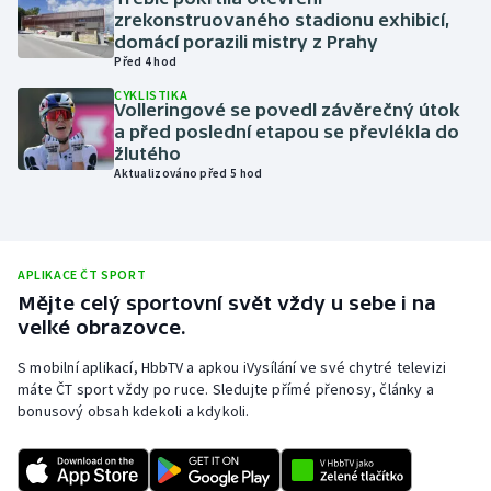
zrekonstruovaného stadionu exhibicí,
Olympijské hry
domácí porazili mistry z Prahy
Před 4 hod
Parasport
CYKLISTIKA
Volleringové se povedl závěrečný útok
a před poslední etapou se převlékla do
Plavání
žlutého
Aktualizováno před 5 hod
Plážový volejbal
Ragby
APLIKACE ČT SPORT
Rychlobruslení
Mějte celý sportovní svět vždy u sebe i na
velké obrazovce.
Rychlostní kanoistika
S mobilní aplikací, HbbTV a apkou iVysílání ve své chytré televizi
máte ČT sport vždy po ruce. Sledujte přímé přenosy, články a
Short track
bonusový obsah kdekoli a kdykoli.
Sportovní střelba