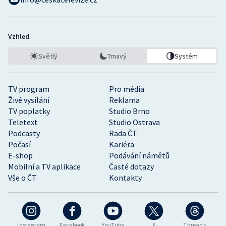
Vzhled
Světlý
Tmavý
Systém
TV program
Pro média
Živé vysílání
Reklama
TV poplatky
Studio Brno
Teletext
Studio Ostrava
Podcasty
Rada ČT
Počasí
Kariéra
E-shop
Podávání námětů
Mobilní a TV aplikace
Časté dotazy
Vše o ČT
Kontakty
Instagram
Facebook
YouTube
X
Threads