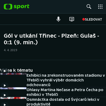
POPULÁRNÍ
SLEDOVAT
Fotbal
Gól v utkání Třinec - Plzeň: Gulaš -
0:1 (9. min.)
Hokej
4. 4. 2019
Tenis
Atletika
Videa k tématu
Cyklistika
Exhibici na zrekonstruovaném stadionu v
Třebíči vyhrál výběr domácích
odchovanců
DALŠÍ SPORTY
Ohlasy Martina Nečase a Petra Čecha po
exhibici v Třebíči
Americký fotbal
NEPŘEHLÉDNĚTE
Osmnáctka dostala od Švýcarů lekci v
produktivitě