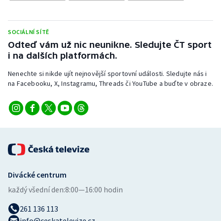
Stolní tenis
Triatlon
SOCIÁLNÍ SÍTĚ
Odteď vám už nic neunikne. Sledujte ČT sport
Veslování
i na dalších platformách.
Nenechte si nikde ujít nejnovější sportovní události. Sledujte nás i
Vodní slalom
na Facebooku, X, Instagramu, Threads či YouTube a buďte v obraze.
Volejbal
Ostatní
Divácké centrum
každý všední den:
8:00—16:00 hodin
261 136 113
info@ceskatelevize.cz