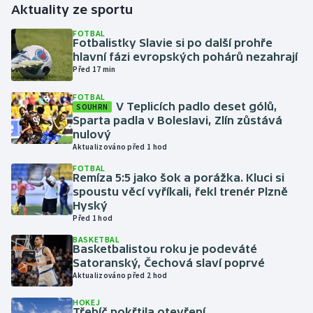
Aktuality ze sportu
Gymnastika
FOTBAL
Fotbalistky Slavie si po další prohře
hlavní fázi evropských pohárů nezahrají
Házená
Před 17 min
FOTBAL
Jezdectví
V Teplicích padlo deset gólů,
SOUHRN
Sparta padla v Boleslavi, Zlín zůstává
Judo
nulový
Aktualizováno před 1 hod
Krasobruslení
FOTBAL
Remíza 5:5 jako šok a porážka. Kluci si
spoustu věcí vyříkali, řekl trenér Plzně
Lezení
Hyský
Před 1 hod
Lyže a snowboard
BASKETBAL
Basketbalistou roku je podeváté
Satoranský, Čechová slaví poprvé
Moderní pětiboj
Aktualizováno před 2 hod
Motorsport
HOKEJ
Třebíč pokřtila otevření