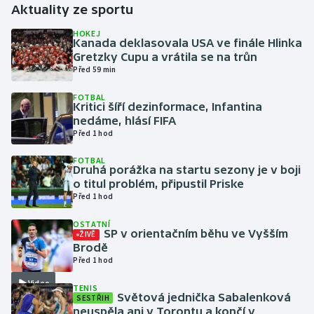
Aktuality ze sportu
Gymnastika
HOKEJ
Kanada deklasovala USA ve finále Hlinka
Gretzky Cupu a vrátila se na trůn
Házená
Před 59 min
FOTBAL
Jezdectví
Kritici šíří dezinformace, Infantina
nedáme, hlásí FIFA
Judo
Před 1 hod
FOTBAL
Krasobruslení
Druhá porážka na startu sezony je v boji
o titul problém, připustil Priske
Před 1 hod
Lezení
OSTATNÍ
Lyže a snowboard
SP v orientačním běhu ve Vyšším
ŽIVĚ
Brodě
Před 1 hod
Moderní pětiboj
Video
TENIS
Světová jednička Sabalenková
SESTŘIH
Motorsport
neuspěla ani v Torontu a končí v