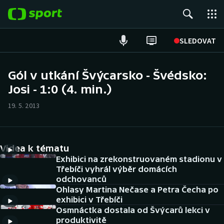
POPULÁRNÍ
SLEDOVAT
Fotbal
Gól v utkání Švýcarsko - Švédsko:
Josi - 1:0 (4. min.)
Hokej
19. 5. 2013
Tenis
Atletika
Videa k tématu
Cyklistika
Exhibici na zrekonstruovaném stadionu v
Třebíči vyhrál výběr domácích
odchovanců
DALŠÍ SPORTY
Ohlasy Martina Nečase a Petra Čecha po
exhibici v Třebíči
Americký fotbal
NEPŘEHLÉDNĚTE
Osmnáctka dostala od Švýcarů lekci v
produktivitě