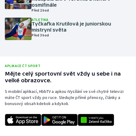
osmifinále
Olympijské hry
Před 2 hod
ATLETIKA
Parasport
Tyčkařka Krutilová je juniorskou
mistryní světa
Před 3 hod
Plavání
Plážový volejbal
APLIKACE ČT SPORT
Ragby
Mějte celý sportovní svět vždy u sebe i na
velké obrazovce.
Rychlobruslení
S mobilní aplikací, HbbTV a apkou iVysílání ve své chytré televizi
Rychlostní kanoistika
máte ČT sport vždy po ruce. Sledujte přímé přenosy, články a
bonusový obsah kdekoli a kdykoli.
Short track
Sportovní střelba