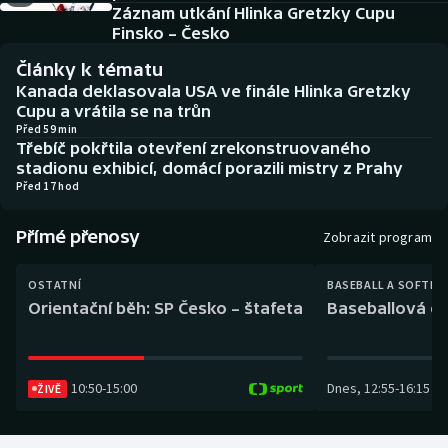
Baseball a softbal
Soutěže
Záznam utkání Hlinka Gretzky Cupu
Finsko – Česko
Basketbal
Historické návraty
Články k tématu
Kanada deklasovala USA ve finále Hlinka Gretzky
Biatlon
Aplikace ČT sport
Cupu a vrátila se na trůn
Před 59 min
Třebíč pokřtila otevření zrekonstruovaného
Boby a skeleton
AZ kvíz
stadionu exhibicí, domácí porazili mistry z Prahy
Před 17 hod
Box
Přímé přenosy
Zobrazit program
Curling
OSTATNÍ
BASEBALL A SOFTBA
Dostihy
Orientační běh: SP Česko – štafeta
Baseballová ex
Florbal
10:50
-
15:00
Dnes
,
12:55
-
16:15
ŽIVĚ
Futsal
Golf