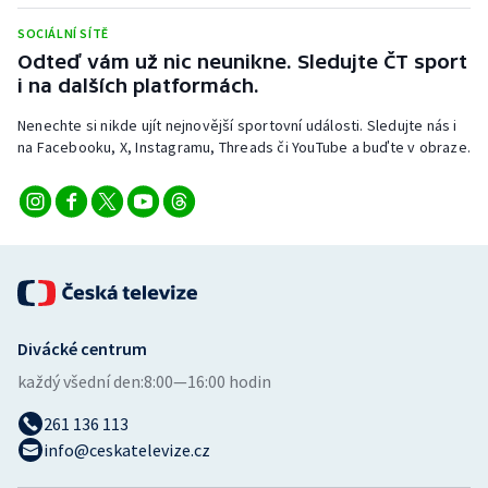
Stolní tenis
SOCIÁLNÍ SÍTĚ
Odteď vám už nic neunikne. Sledujte ČT sport
Triatlon
i na dalších platformách.
Veslování
Nenechte si nikde ujít nejnovější sportovní události. Sledujte nás i
na Facebooku, X, Instagramu, Threads či YouTube a buďte v obraze.
Vodní slalom
Volejbal
Ostatní
Divácké centrum
každý všední den:
8:00—16:00 hodin
261 136 113
info@ceskatelevize.cz