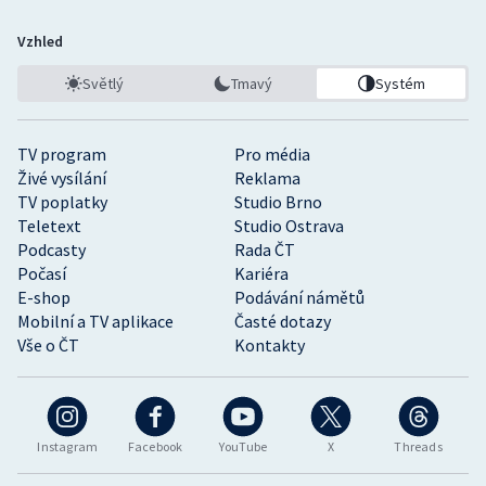
Vzhled
Světlý
Tmavý
Systém
TV program
Pro média
Živé vysílání
Reklama
TV poplatky
Studio Brno
Teletext
Studio Ostrava
Podcasty
Rada ČT
Počasí
Kariéra
E-shop
Podávání námětů
Mobilní a TV aplikace
Časté dotazy
Vše o ČT
Kontakty
Instagram
Facebook
YouTube
X
Threads