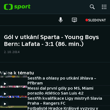
POPULÁRNÍ
SLEDOVAT
Fotbal
Gól v utkání Sparta - Young Boys
Bern: Lafata - 3:1 (86. min.)
Hokej
2. 10. 2014
Tenis
Atletika
Videa k tématu
Cyklistika
Sestřih a ohlasy po utkání Jihlava –
Příbram
Messi dal první góly po MS, Miami
DALŠÍ SPORTY
porazilo Atlético San Luis 4:2
Sestřih kvalifikace Ligy mistryň Slavia
Americký fotbal
NEPŘEHLÉDNĚTE
Praha – Rangers FC
Fotbalisté Hradce Králové vyzvou v