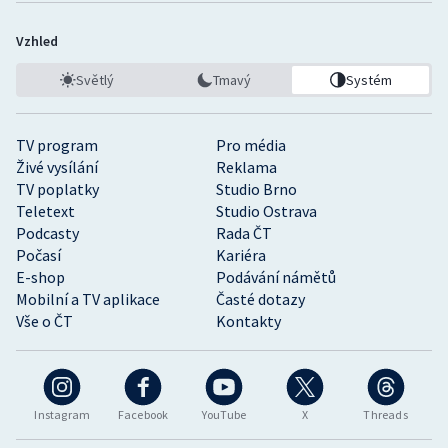
Vzhled
Světlý
Tmavý
Systém
TV program
Pro média
Živé vysílání
Reklama
TV poplatky
Studio Brno
Teletext
Studio Ostrava
Podcasty
Rada ČT
Počasí
Kariéra
E-shop
Podávání námětů
Mobilní a TV aplikace
Časté dotazy
Vše o ČT
Kontakty
Instagram
Facebook
YouTube
X
Threads