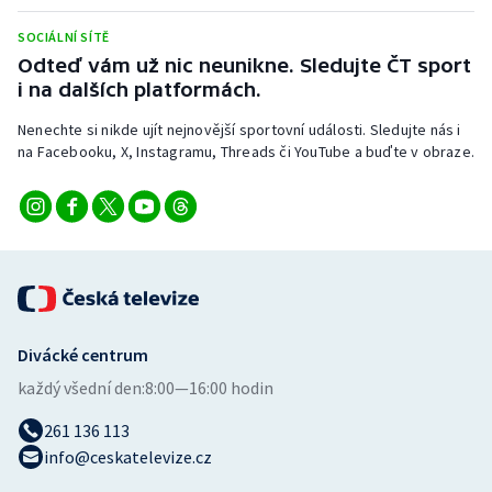
Stolní tenis
SOCIÁLNÍ SÍTĚ
Odteď vám už nic neunikne. Sledujte ČT sport
Triatlon
i na dalších platformách.
Veslování
Nenechte si nikde ujít nejnovější sportovní události. Sledujte nás i
na Facebooku, X, Instagramu, Threads či YouTube a buďte v obraze.
Vodní slalom
Volejbal
Ostatní
Divácké centrum
každý všední den:
8:00—16:00 hodin
261 136 113
info@ceskatelevize.cz