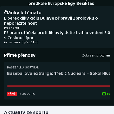
Baseball a softbal
Soutěže
předkole Evropské ligy Besiktas
Články k tématu
Basketbal
Historické návraty
Liberec díky gólu Dulaye připravil Zbrojovku o
neporazitelnost
Biatlon
Aplikace ČT sport
Před 46 min
Příbram otáčela proti Jihlavě, Ústí ztratilo vedení 3:0
s Českou Lípou
Boby a skeleton
AZ kvíz
Aktualizováno před 1 hod
Box
Přímé přenosy
Zobrazit program
Curling
BASEBALL A SOFTBAL
Baseballová extraliga: Třebíč Nuclears – Sokol Hlub
Dostihy
Florbal
18:55
-
22:15
ŽIVĚ
Futsal
Aktuality ze sportu
Golf