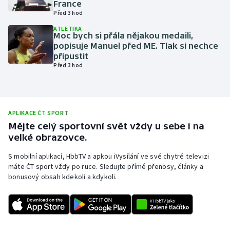
France
Před 3 hod
Olympijské hry
ATLETIKA
Moc bych si přála nějakou medaili,
Parasport
popisuje Manuel před ME. Tlak si nechce
připustit
Plavání
Před 3 hod
Plážový volejbal
Ragby
APLIKACE ČT SPORT
Mějte celý sportovní svět vždy u sebe i na
velké obrazovce.
Rychlobruslení
S mobilní aplikací, HbbTV a apkou iVysílání ve své chytré televizi
Rychlostní kanoistika
máte ČT sport vždy po ruce. Sledujte přímé přenosy, články a
bonusový obsah kdekoli a kdykoli.
Short track
Sportovní střelba