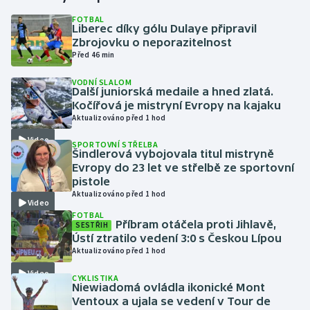
FOTBAL
Liberec díky gólu Dulaye připravil
Gymnastika
Zbrojovku o neporazitelnost
Před 46 min
Házená
VODNÍ SLALOM
Další juniorská medaile a hned zlatá.
Jezdectví
Kočířová je mistryní Evropy na kajaku
Aktualizováno před 1 hod
Judo
Video
SPORTOVNÍ STŘELBA
Šindlerová vybojovala titul mistryně
Krasobruslení
Evropy do 23 let ve střelbě ze sportovní
pistole
Aktualizováno před 1 hod
Lezení
Video
FOTBAL
Příbram otáčela proti Jihlavě,
SESTŘIH
Lyže a snowboard
Ústí ztratilo vedení 3:0 s Českou Lípou
Aktualizováno před 1 hod
Moderní pětiboj
Video
CYKLISTIKA
Niewiadomá ovládla ikonické Mont
Motorsport
Ventoux a ujala se vedení v Tour de