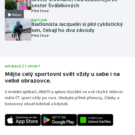
sester Švábíkových
Olympijské hry
Před 3 hod
Video
BIATLON
Parasport
Biatlonista Jacquelin si plní cyklistický
sen, čekají ho dva závody
Před 3 hod
Plavání
Plážový volejbal
Ragby
APLIKACE ČT SPORT
Mějte celý sportovní svět vždy u sebe i na
velké obrazovce.
Rychlobruslení
S mobilní aplikací, HbbTV a apkou iVysílání ve své chytré televizi
Rychlostní kanoistika
máte ČT sport vždy po ruce. Sledujte přímé přenosy, články a
bonusový obsah kdekoli a kdykoli.
Short track
Sportovní střelba