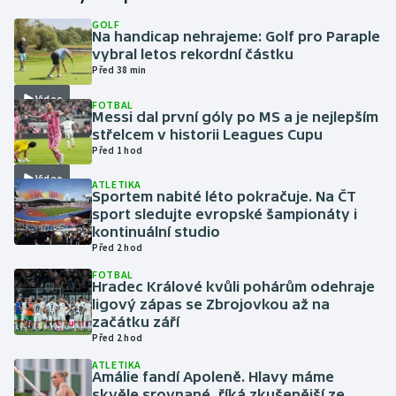
GOLF
Na handicap nehrajeme: Golf pro Paraple
Gymnastika
vybral letos rekordní částku
Před 38 min
Házená
Video
FOTBAL
Messi dal první góly po MS a je nejlepším
Jezdectví
střelcem v historii Leagues Cupu
Před 1 hod
Judo
Video
ATLETIKA
Sportem nabité léto pokračuje. Na ČT
Krasobruslení
sport sledujte evropské šampionáty i
kontinuální studio
Před 2 hod
Lezení
FOTBAL
Hradec Králové kvůli pohárům odehraje
Lyže a snowboard
ligový zápas se Zbrojovkou až na
začátku září
Moderní pětiboj
Před 2 hod
ATLETIKA
Amálie fandí Apoleně. Hlavy máme
Motorsport
skvěle srovnané, říká zkušenější ze