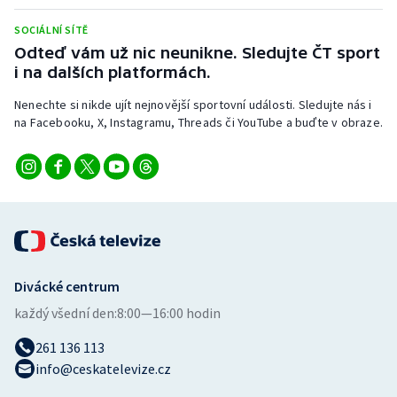
Stolní tenis
SOCIÁLNÍ SÍTĚ
Odteď vám už nic neunikne. Sledujte ČT sport
Triatlon
i na dalších platformách.
Veslování
Nenechte si nikde ujít nejnovější sportovní události. Sledujte nás i
na Facebooku, X, Instagramu, Threads či YouTube a buďte v obraze.
Vodní slalom
Volejbal
Ostatní
Divácké centrum
každý všední den:
8:00—16:00 hodin
261 136 113
info@ceskatelevize.cz