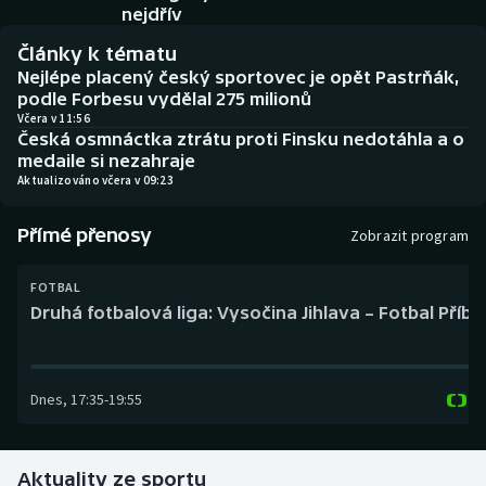
Baseball a softbal
Soutěže
nejdřív
Články k tématu
Basketbal
Historické návraty
Nejlépe placený český sportovec je opět Pastrňák,
podle Forbesu vydělal 275 milionů
Biatlon
Aplikace ČT sport
Včera v 11:56
Česká osmnáctka ztrátu proti Finsku nedotáhla a o
medaile si nezahraje
Boby a skeleton
AZ kvíz
Aktualizováno včera v 09:23
Box
Přímé přenosy
Zobrazit program
Curling
FOTBAL
Druhá fotbalová liga: Vysočina Jihlava – Fotbal Příb
Dostihy
Florbal
Dnes
,
17:35
-
19:55
Futsal
Aktuality ze sportu
Golf