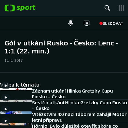
POPULÁRNÍ
SLEDOVAT
Fotbal
Gól v utkání Rusko - Česko: Lenc -
1:1 (22. min.)
Hokej
12. 2. 2017
Tenis
Atletika
Videa k tématu
Cyklistika
Záznam utkání Hlinka Gretzky Cupu
Finsko – Česko
Sestřih utkání Hlinka Gretzky Cupu Finsko
DALŠÍ SPORTY
– Česko
Vítězstvím 4:0 nad Táborem zahájil Motor
Americký fotbal
NEPŘEHLÉDNĚTE
letní přípravu
Hörnig: Bylo důležité otevřít skóre co