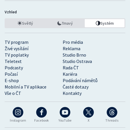
Vzhled
Světlý
Tmavý
Systém
TV program
Pro média
Živé vysílání
Reklama
TV poplatky
Studio Brno
Teletext
Studio Ostrava
Podcasty
Rada ČT
Počasí
Kariéra
E-shop
Podávání námětů
Mobilní a TV aplikace
Časté dotazy
Vše o ČT
Kontakty
Instagram
Facebook
YouTube
X
Threads