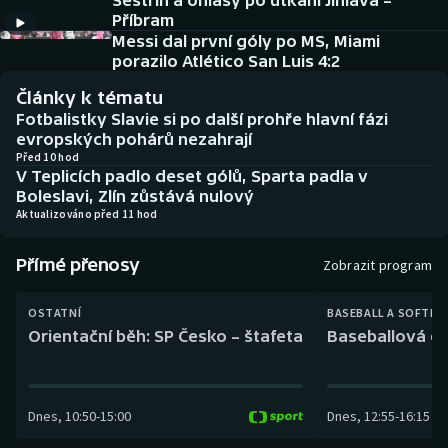
Sestřih a ohlasy po utkání Jihlava –
Baseball a softbal
Soutěže
Příbram
Messi dal první góly po MS, Miami
Basketbal
Historické návraty
porazilo Atlético San Luis 4:2
Články k tématu
Biatlon
Aplikace ČT sport
Fotbalistky Slavie si po další prohře hlavní fázi
evropských pohárů nezahrají
Boby a skeleton
AZ kvíz
Před 10 hod
V Teplicích padlo deset gólů, Sparta padla v
Boleslavi, Zlín zůstává nulový
Box
Aktualizováno před 11 hod
Curling
Přímé přenosy
Zobrazit program
Dostihy
OSTATNÍ
BASEBALL A SOFTBA
Orientační běh: SP Česko – štafeta
Baseballová ex
Florbal
Futsal
Dnes
,
10:50
-
15:00
Dnes
,
12:55
-
16:15
Golf