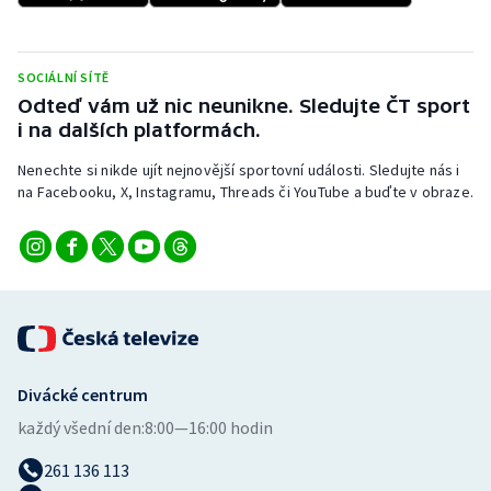
Stolní tenis
Triatlon
SOCIÁLNÍ SÍTĚ
Odteď vám už nic neunikne. Sledujte ČT sport
Veslování
i na dalších platformách.
Nenechte si nikde ujít nejnovější sportovní události. Sledujte nás i
Vodní slalom
na Facebooku, X, Instagramu, Threads či YouTube a buďte v obraze.
Volejbal
Ostatní
Divácké centrum
každý všední den:
8:00—16:00 hodin
261 136 113