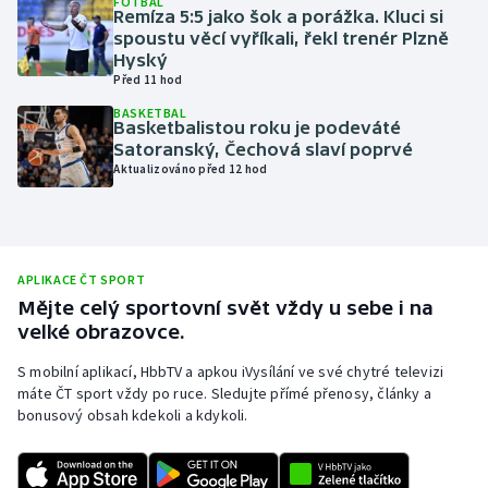
FOTBAL
Remíza 5:5 jako šok a porážka. Kluci si
Olympijské hry
spoustu věcí vyříkali, řekl trenér Plzně
Hyský
Před 11 hod
Parasport
BASKETBAL
Basketbalistou roku je podeváté
Plavání
Satoranský, Čechová slaví poprvé
Aktualizováno před 12 hod
Plážový volejbal
Ragby
APLIKACE ČT SPORT
Rychlobruslení
Mějte celý sportovní svět vždy u sebe i na
velké obrazovce.
Rychlostní kanoistika
S mobilní aplikací, HbbTV a apkou iVysílání ve své chytré televizi
máte ČT sport vždy po ruce. Sledujte přímé přenosy, články a
Short track
bonusový obsah kdekoli a kdykoli.
Sportovní střelba