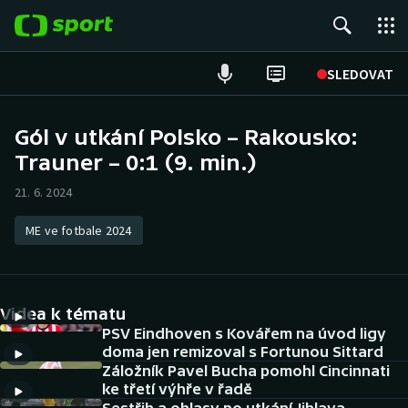
POPULÁRNÍ
SLEDOVAT
Fotbal
Gól v utkání Polsko – Rakousko:
Trauner – 0:1 (9. min.)
Hokej
21. 6. 2024
Tenis
ME ve fotbale 2024
Atletika
Cyklistika
Videa k tématu
DALŠÍ SPORTY
PSV Eindhoven s Kovářem na úvod ligy
doma jen remizoval s Fortunou Sittard
Záložník Pavel Bucha pomohl Cincinnati
Americký fotbal
NEPŘEHLÉDNĚTE
ke třetí výhře v řadě