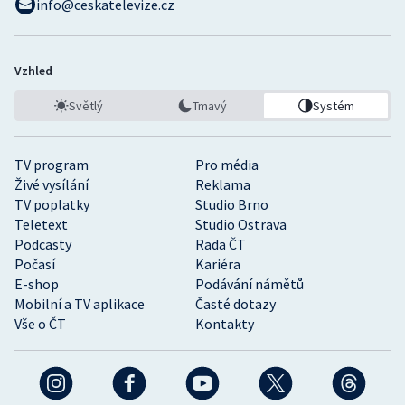
info@ceskatelevize.cz
Vzhled
Světlý
Tmavý
Systém
TV program
Pro média
Živé vysílání
Reklama
TV poplatky
Studio Brno
Teletext
Studio Ostrava
Podcasty
Rada ČT
Počasí
Kariéra
E-shop
Podávání námětů
Mobilní a TV aplikace
Časté dotazy
Vše o ČT
Kontakty