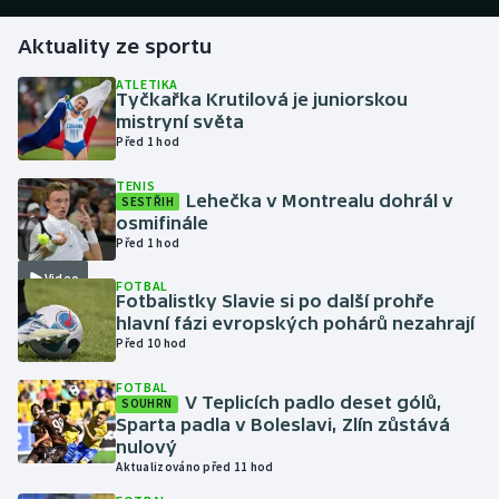
Aktuality ze sportu
Gymnastika
ATLETIKA
Tyčkařka Krutilová je juniorskou
Házená
mistryní světa
Před 1 hod
Jezdectví
TENIS
Lehečka v Montrealu dohrál v
SESTŘIH
Judo
osmifinále
Před 1 hod
Krasobruslení
Video
FOTBAL
Fotbalistky Slavie si po další prohře
Lezení
hlavní fázi evropských pohárů nezahrají
Před 10 hod
Lyže a snowboard
FOTBAL
V Teplicích padlo deset gólů,
SOUHRN
Moderní pětiboj
Sparta padla v Boleslavi, Zlín zůstává
nulový
Aktualizováno před 11 hod
Motorsport