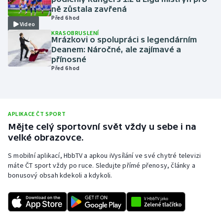
ně zůstala zavřená
Olympijské hry
Před 6 hod
Video
KRASOBRUSLENÍ
Parasport
Mrázkovi o spolupráci s legendárním
Deanem: Náročné, ale zajímavé a
přínosné
Plavání
Před 6 hod
Plážový volejbal
Ragby
APLIKACE ČT SPORT
Mějte celý sportovní svět vždy u sebe i na
Rychlobruslení
velké obrazovce.
S mobilní aplikací, HbbTV a apkou iVysílání ve své chytré televizi
Rychlostní kanoistika
máte ČT sport vždy po ruce. Sledujte přímé přenosy, články a
bonusový obsah kdekoli a kdykoli.
Short track
Sportovní střelba