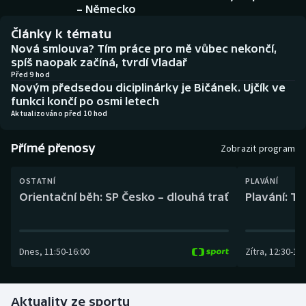
Baseball a softbal
Soutěže
– Německo
Články k tématu
Basketbal
Historické návraty
Nová smlouva? Tím práce pro mě vůbec nekončí,
spíš naopak začíná, tvrdí Vladař
Biatlon
Aplikace ČT sport
Před 9 hod
Novým předsedou diciplinárky je Bičánek. Ujčík ve
funkci končí po osmi letech
Boby a skeleton
AZ kvíz
Aktualizováno před 10 hod
Box
Přímé přenosy
Zobrazit program
Curling
OSTATNÍ
PLAVÁNÍ
Orientační běh: SP Česko – dlouhá trať
Plavání: TK
Dostihy
Florbal
Dnes
,
11:50
-
16:00
Zítra
,
12:30
-
13:
Futsal
Aktuality ze sportu
Golf