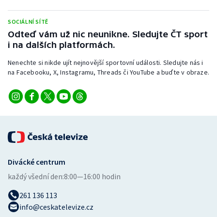
Stolní tenis
SOCIÁLNÍ SÍTĚ
Triatlon
Odteď vám už nic neunikne. Sledujte ČT sport
i na dalších platformách.
Veslování
Nenechte si nikde ujít nejnovější sportovní události. Sledujte nás i
na Facebooku, X, Instagramu, Threads či YouTube a buďte v obraze.
Vodní slalom
Volejbal
Ostatní
Divácké centrum
každý všední den:
8:00—16:00 hodin
261 136 113
info@ceskatelevize.cz