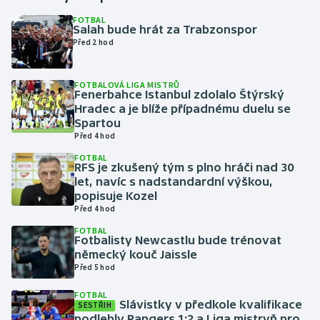
FOTBAL
Salah bude hrát za Trabzonspor
Gymnastika
Před 2 hod
Házená
FOTBALOVÁ LIGA MISTRŮ
Fenerbahce Istanbul zdolalo Štýrský
Jezdectví
Hradec a je blíže případnému duelu se
Spartou
Judo
Před 4 hod
FOTBAL
RFS je zkušený tým s plno hráči nad 30
Krasobruslení
let, navíc s nadstandardní výškou,
popisuje Kozel
Lezení
Před 4 hod
FOTBAL
Lyže a snowboard
Fotbalisty Newcastlu bude trénovat
německý kouč Jaissle
Před 5 hod
Moderní pětiboj
FOTBAL
Slávistky v předkole kvalifikace
Motorsport
SESTŘIH
podlehly Rangers 1:2 a Liga mistryň pro