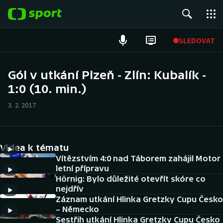
POPULÁRNÍ
SLEDOVAT
Fotbal
Gól v utkání Plzeň - Zlín: Kubalík -
1:0 (10. min.)
Hokej
3. 2. 2017
Tenis
Atletika
Videa k tématu
Cyklistika
Vítězstvím 4:0 nad Táborem zahájil Motor
letní přípravu
Hörnig: Bylo důležité otevřít skóre co
DALŠÍ SPORTY
nejdřív
Záznam utkání Hlinka Gretzky Cupu Česko
Americký fotbal
NEPŘEHLÉDNĚTE
– Německo
Sestřih utkání Hlinka Gretzky Cupu Česko