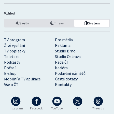
Vzhled
Světlý
Tmavý
Systém
TV program
Pro média
Živé vysílání
Reklama
TV poplatky
Studio Brno
Teletext
Studio Ostrava
Podcasty
Rada ČT
Počasí
Kariéra
E-shop
Podávání námětů
Mobilní a TV aplikace
Časté dotazy
Vše o ČT
Kontakty
Instagram
Facebook
YouTube
X
Threads