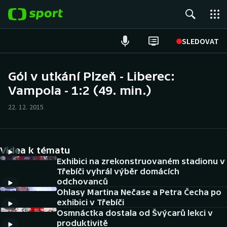
POPULÁRNÍ
SLEDOVAT
Fotbal
Gól v utkání Plzeň - Liberec:
Vampola - 1:2 (49. min.)
Hokej
22. 12. 2015
Tenis
Atletika
Videa k tématu
Cyklistika
Exhibici na zrekonstruovaném stadionu v
Třebíči vyhrál výběr domácích
odchovanců
DALŠÍ SPORTY
Ohlasy Martina Nečase a Petra Čecha po
exhibici v Třebíči
Americký fotbal
NEPŘEHLÉDNĚTE
Osmnáctka dostala od Švýcarů lekci v
produktivitě