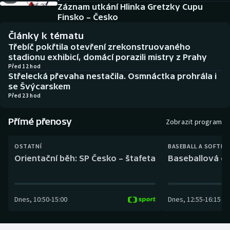
Baseball a softbal
Soutěže
Záznam utkání Hlinka Gretzky Cupu
Finsko – Česko
Basketbal
Historické návraty
Články k tématu
Třebíč pokřtila otevření zrekonstruovaného
Biatlon
Aplikace ČT sport
stadionu exhibicí, domácí porazili mistry z Prahy
Před 12 hod
Střelecká převaha nestačila. Osmnáctka prohrála i
Boby a skeleton
AZ kvíz
se Švýcarskem
Před 23 hod
Box
Přímé přenosy
Zobrazit program
Curling
OSTATNÍ
BASEBALL A SOFTBA
Dostihy
Orientační běh: SP Česko – štafeta
Baseballová ex
Florbal
Dnes
,
10:50
-
15:00
Dnes
,
12:55
-
16:15
Futsal
Golf