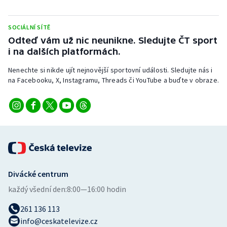
Stolní tenis
SOCIÁLNÍ SÍTĚ
Triatlon
Odteď vám už nic neunikne. Sledujte ČT sport
i na dalších platformách.
Veslování
Nenechte si nikde ujít nejnovější sportovní události. Sledujte nás i
Vodní slalom
na Facebooku, X, Instagramu, Threads či YouTube a buďte v obraze.
Volejbal
Ostatní
Divácké centrum
každý všední den:
8:00—16:00 hodin
261 136 113
info@ceskatelevize.cz