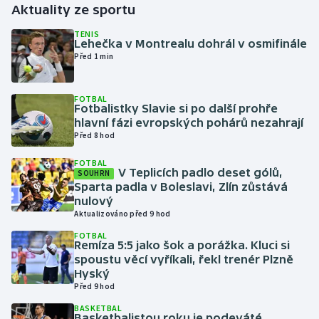
Aktuality ze sportu
Gymnastika
TENIS
Lehečka v Montrealu dohrál v osmifinále
Před 1 min
Házená
FOTBAL
Jezdectví
Fotbalistky Slavie si po další prohře
hlavní fázi evropských pohárů nezahrají
Judo
Před 8 hod
FOTBAL
Krasobruslení
V Teplicích padlo deset gólů,
SOUHRN
Sparta padla v Boleslavi, Zlín zůstává
nulový
Lezení
Aktualizováno před 9 hod
FOTBAL
Lyže a snowboard
Remíza 5:5 jako šok a porážka. Kluci si
spoustu věcí vyříkali, řekl trenér Plzně
Moderní pětiboj
Hyský
Před 9 hod
Motorsport
BASKETBAL
Basketbalistou roku je podeváté