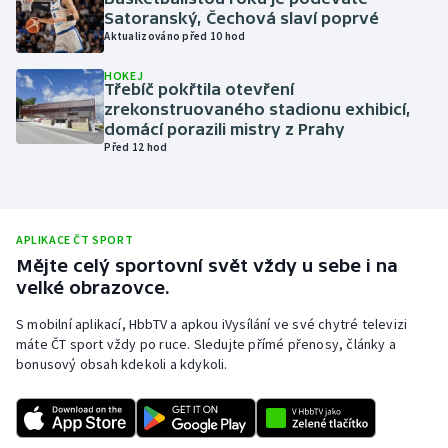
Satoranský, Čechová slaví poprvé
Olympijské hry
Aktualizováno před 10 hod
Parasport
HOKEJ
Třebíč pokřtila otevření
zrekonstruovaného stadionu exhibicí,
Plavání
domácí porazili mistry z Prahy
Před 12 hod
Plážový volejbal
Ragby
APLIKACE ČT SPORT
Mějte celý sportovní svět vždy u sebe i na
Rychlobruslení
velké obrazovce.
Rychlostní kanoistika
S mobilní aplikací, HbbTV a apkou iVysílání ve své chytré televizi
máte ČT sport vždy po ruce. Sledujte přímé přenosy, články a
bonusový obsah kdekoli a kdykoli.
Short track
Sportovní střelba