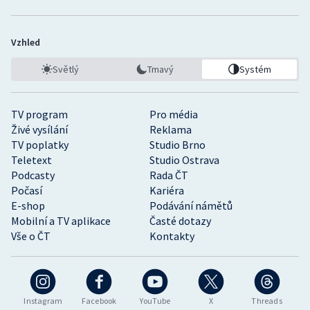
Vzhled
Světlý
Tmavý
Systém
TV program
Pro média
Živé vysílání
Reklama
TV poplatky
Studio Brno
Teletext
Studio Ostrava
Podcasty
Rada ČT
Počasí
Kariéra
E-shop
Podávání námětů
Mobilní a TV aplikace
Časté dotazy
Vše o ČT
Kontakty
Instagram
Facebook
YouTube
X
Threads