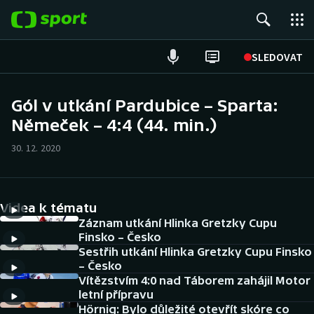
POPULÁRNÍ
SLEDOVAT
Fotbal
Gól v utkání Pardubice – Sparta:
Němeček – 4:4 (44. min.)
Hokej
30. 12. 2020
Tenis
Atletika
Videa k tématu
Cyklistika
Záznam utkání Hlinka Gretzky Cupu
Finsko – Česko
Sestřih utkání Hlinka Gretzky Cupu Finsko
DALŠÍ SPORTY
– Česko
Vítězstvím 4:0 nad Táborem zahájil Motor
Americký fotbal
NEPŘEHLÉDNĚTE
letní přípravu
Hörnig: Bylo důležité otevřít skóre co