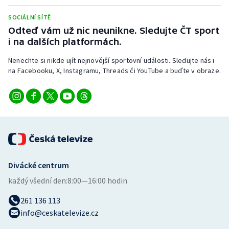
Stolní tenis
SOCIÁLNÍ SÍTĚ
Odteď vám už nic neunikne. Sledujte ČT sport
Triatlon
i na dalších platformách.
Veslování
Nenechte si nikde ujít nejnovější sportovní události. Sledujte nás i
na Facebooku, X, Instagramu, Threads či YouTube a buďte v obraze.
Vodní slalom
Volejbal
Ostatní
Divácké centrum
každý všední den:
8:00—16:00 hodin
261 136 113
info@ceskatelevize.cz