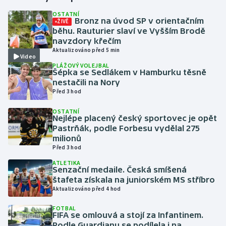
OSTATNÍ
Bronz na úvod SP v orientačním
ŽIVĚ
Gymnastika
běhu. Rauturier slaví ve Vyšším Brodě
navzdory křečím
Házená
Aktualizováno před 5 min
Video
PLÁŽOVÝ VOLEJBAL
Jezdectví
Šépka se Sedlákem v Hamburku těsně
nestačili na Nory
Před 3 hod
Judo
OSTATNÍ
Nejlépe placený český sportovec je opět
Krasobruslení
Pastrňák, podle Forbesu vydělal 275
milionů
Lezení
Před 3 hod
ATLETIKA
Lyže a snowboard
Senzační medaile. Česká smíšená
štafeta získala na juniorském MS stříbro
Aktualizováno před 4 hod
Moderní pětiboj
FOTBAL
FIFA se omlouvá a stojí za Infantinem.
Motorsport
Podle Guardianu se podílela i na