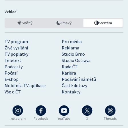
Vzhled
Světlý
Tmavý
Systém
TV program
Pro média
Živé vysílání
Reklama
TV poplatky
Studio Brno
Teletext
Studio Ostrava
Podcasty
Rada ČT
Počasí
Kariéra
E-shop
Podávání námětů
Mobilní a TV aplikace
Časté dotazy
Vše o ČT
Kontakty
Instagram
Facebook
YouTube
X
Threads