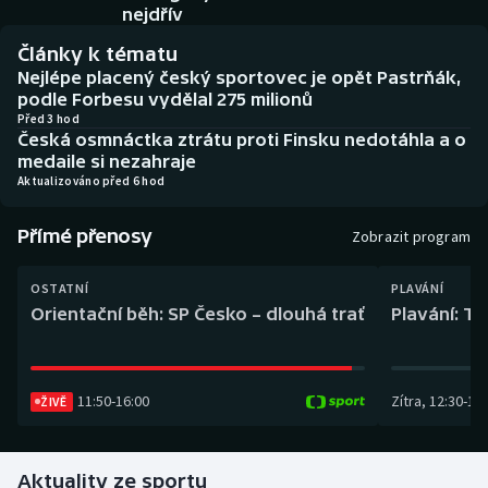
Baseball a softbal
Soutěže
nejdřív
Články k tématu
Basketbal
Historické návraty
Nejlépe placený český sportovec je opět Pastrňák,
podle Forbesu vydělal 275 milionů
Biatlon
Aplikace ČT sport
Před 3 hod
Česká osmnáctka ztrátu proti Finsku nedotáhla a o
medaile si nezahraje
Boby a skeleton
AZ kvíz
Aktualizováno před 6 hod
Box
Přímé přenosy
Zobrazit program
Curling
OSTATNÍ
PLAVÁNÍ
Orientační běh: SP Česko – dlouhá trať
Plavání: TK
Dostihy
Florbal
11:50
-
16:00
Zítra
,
12:30
-
13:
ŽIVĚ
Futsal
Aktuality ze sportu
Golf