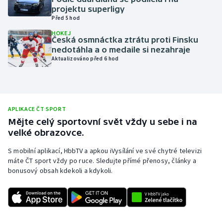
projektu superligy
Olympijské hry
Před 5 hod
HOKEJ
Parasport
Česká osmnáctka ztrátu proti Finsku
nedotáhla a o medaile si nezahraje
Aktualizováno před 6 hod
Plavání
Plážový volejbal
Ragby
APLIKACE ČT SPORT
Mějte celý sportovní svět vždy u sebe i na
velké obrazovce.
Rychlobruslení
S mobilní aplikací, HbbTV a apkou iVysílání ve své chytré televizi
Rychlostní kanoistika
máte ČT sport vždy po ruce. Sledujte přímé přenosy, články a
bonusový obsah kdekoli a kdykoli.
Short track
Sportovní střelba