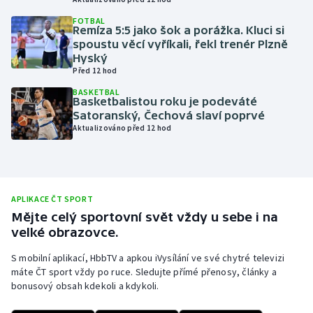
Olympijské hry
FOTBAL
Remíza 5:5 jako šok a porážka. Kluci si
spoustu věcí vyříkali, řekl trenér Plzně
Parasport
Hyský
Před 12 hod
Plavání
BASKETBAL
Basketbalistou roku je podeváté
Satoranský, Čechová slaví poprvé
Plážový volejbal
Aktualizováno před 12 hod
Ragby
Rychlobruslení
APLIKACE ČT SPORT
Mějte celý sportovní svět vždy u sebe i na
Rychlostní kanoistika
velké obrazovce.
Short track
S mobilní aplikací, HbbTV a apkou iVysílání ve své chytré televizi
máte ČT sport vždy po ruce. Sledujte přímé přenosy, články a
bonusový obsah kdekoli a kdykoli.
Sportovní střelba