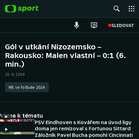
POPULÁRNÍ
SLEDOVAT
Fotbal
Gól v utkání Nizozemsko –
Rakousko: Malen vlastní – 0:1 (6.
Hokej
min.)
Tenis
25. 6. 2024
Atletika
ME ve fotbale 2024
Cyklistika
DALŠÍ SPORTY
Videa k tématu
PSV Eindhoven s Kovářem na úvod ligy
Americký fotbal
NEPŘEHLÉDNĚTE
doma jen remizoval s Fortunou Sittard
Záložník Pavel Bucha pomohl Cincinnati