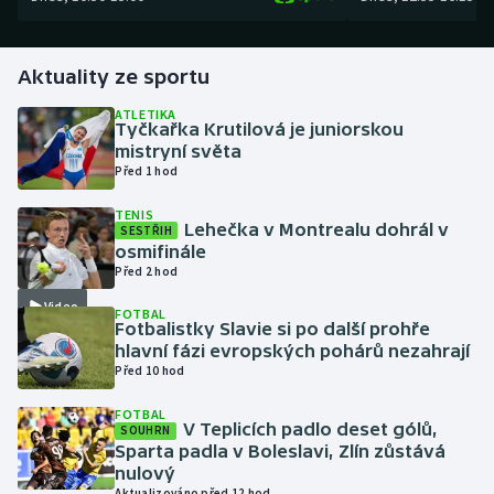
Gymnastika
Aktuality ze sportu
Házená
ATLETIKA
Tyčkařka Krutilová je juniorskou
mistryní světa
Jezdectví
Před 1 hod
Judo
TENIS
Lehečka v Montrealu dohrál v
SESTŘIH
osmifinále
Krasobruslení
Před 2 hod
Video
Lezení
FOTBAL
Fotbalistky Slavie si po další prohře
hlavní fázi evropských pohárů nezahrají
Lyže a snowboard
Před 10 hod
FOTBAL
Moderní pětiboj
V Teplicích padlo deset gólů,
SOUHRN
Sparta padla v Boleslavi, Zlín zůstává
Motorsport
nulový
Aktualizováno před 12 hod