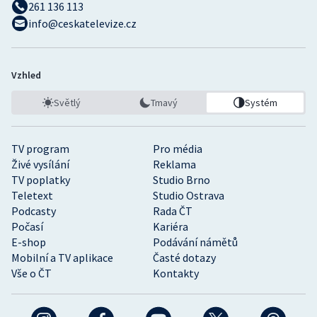
261 136 113
info@ceskatelevize.cz
Vzhled
Světlý
Tmavý
Systém
TV program
Pro média
Živé vysílání
Reklama
TV poplatky
Studio Brno
Teletext
Studio Ostrava
Podcasty
Rada ČT
Počasí
Kariéra
E-shop
Podávání námětů
Mobilní a TV aplikace
Časté dotazy
Vše o ČT
Kontakty