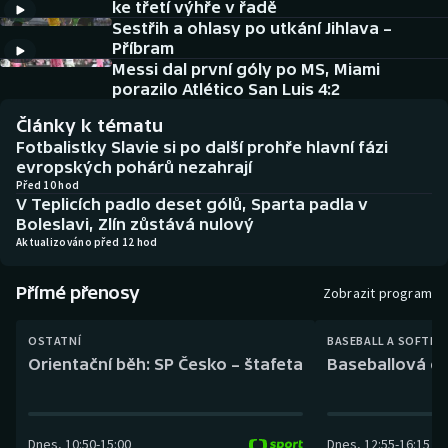
ke třetí výhře v řadě
Baseball a softbal
Soutěže
Sestřih a ohlasy po utkání Jihlava –
Příbram
Basketbal
Historické návraty
Messi dal první góly po MS, Miami
porazilo Atlético San Luis 4:2
Biatlon
Aplikace ČT sport
Články k tématu
Fotbalistky Slavie si po další prohře hlavní fázi
Boby a skeleton
AZ kvíz
evropských pohárů nezahrají
Před 10 hod
V Teplicích padlo deset gólů, Sparta padla v
Box
Boleslavi, Zlín zůstává nulový
Aktualizováno před 12 hod
Curling
Přímé přenosy
Zobrazit program
Dostihy
OSTATNÍ
BASEBALL A SOFTBA
Florbal
Orientační běh: SP Česko – štafeta
Baseballová ex
Futsal
Dnes
,
10:50
-
15:00
Dnes
,
12:55
-
16:15
Golf