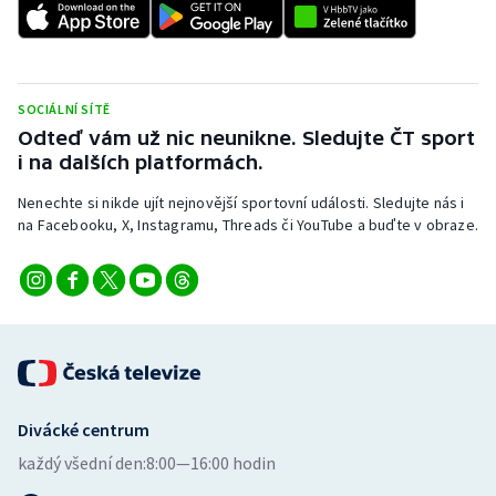
Stolní tenis
Triatlon
SOCIÁLNÍ SÍTĚ
Veslování
Odteď vám už nic neunikne. Sledujte ČT sport
i na dalších platformách.
Vodní slalom
Nenechte si nikde ujít nejnovější sportovní události. Sledujte nás i
na Facebooku, X, Instagramu, Threads či YouTube a buďte v obraze.
Volejbal
Ostatní
Divácké centrum
každý všední den:
8:00—16:00 hodin