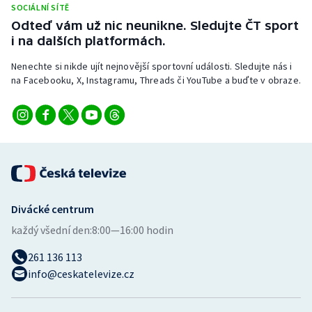
SOCIÁLNÍ SÍTĚ
Stolní tenis
Odteď vám už nic neunikne. Sledujte ČT sport
i na dalších platformách.
Triatlon
Nenechte si nikde ujít nejnovější sportovní události. Sledujte nás i
Veslování
na Facebooku, X, Instagramu, Threads či YouTube a buďte v obraze.
Vodní slalom
Volejbal
Ostatní
Divácké centrum
každý všední den:
8:00—16:00 hodin
261 136 113
info@ceskatelevize.cz