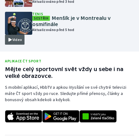
Aktualizováno před 3 hod
Olympijské hry
TENIS
Menšík je v Montrealu v
SESTŘIH
Parasport
osmifinále
Aktualizováno před 5 hod
Plavání
Video
Plážový volejbal
APLIKACE ČT SPORT
Ragby
Mějte celý sportovní svět vždy u sebe i na
velké obrazovce.
Rychlobruslení
S mobilní aplikací, HbbTV a apkou iVysílání ve své chytré televizi
máte ČT sport vždy po ruce. Sledujte přímé přenosy, články a
Rychlostní kanoistika
bonusový obsah kdekoli a kdykoli.
Short track
Sportovní střelba