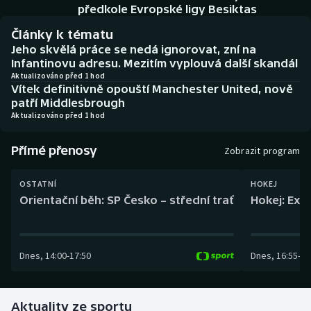
Baseball a softbal
Soutěže
předkole Evropské ligy Besiktas
Články k tématu
Basketbal
Historické návraty
Jeho skvělá práce se nedá ignorovat, zní na
Infantinovu adresu. Mezitím vyplouvá další skandál
Biatlon
Aplikace ČT sport
Aktualizováno před 1 hod
Vítek definitivně opouští Manchester United, nově
patří Middlesbrough
Boby a skeleton
AZ kvíz
Aktualizováno před 1 hod
Box
Přímé přenosy
Zobrazit program
Curling
OSTATNÍ
HOKEJ
Orientační běh: SP Česko – střední trať
Hokej: Exh
Dostihy
Florbal
Dnes
,
14:00
-
17:50
Dnes
,
16:55
-
19
Futsal
Aktuality ze sportu
Golf