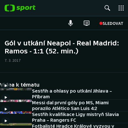
POPULÁRNÍ
SLEDOVAT
Fotbal
Gól v utkání Neapol - Real Madrid:
Ramos - 1:1 (52. min.)
Hokej
7. 3. 2017
Tenis
Atletika
Videa k tématu
Cyklistika
Sestřih a ohlasy po utkání Jihlava –
Příbram
Messi dal první góly po MS, Miami
DALŠÍ SPORTY
porazilo Atlético San Luis 4:2
Sestřih kvalifikace Ligy mistryň Slavia
Americký fotbal
NEPŘEHLÉDNĚTE
Praha – Rangers FC
Fotbalisté Hradce Králové vyzvou v