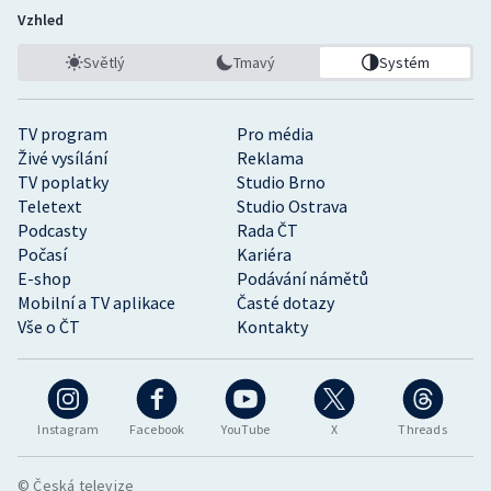
Vzhled
Světlý
Tmavý
Systém
TV program
Pro média
Živé vysílání
Reklama
TV poplatky
Studio Brno
Teletext
Studio Ostrava
Podcasty
Rada ČT
Počasí
Kariéra
E-shop
Podávání námětů
Mobilní a TV aplikace
Časté dotazy
Vše o ČT
Kontakty
Instagram
Facebook
YouTube
X
Threads
© Česká televize