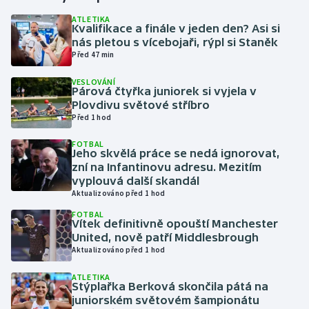
ATLETIKA
Kvalifikace a finále v jeden den? Asi si
Gymnastika
nás pletou s vícebojaři, rýpl si Staněk
Před 47 min
Házená
VESLOVÁNÍ
Párová čtyřka juniorek si vyjela v
Jezdectví
Plovdivu světové stříbro
Před 1 hod
Judo
FOTBAL
Jeho skvělá práce se nedá ignorovat,
Krasobruslení
zní na Infantinovu adresu. Mezitím
vyplouvá další skandál
Aktualizováno před 1 hod
Lezení
FOTBAL
Vítek definitivně opouští Manchester
Lyže a snowboard
United, nově patří Middlesbrough
Aktualizováno před 1 hod
Moderní pětiboj
ATLETIKA
Stýplařka Berková skončila pátá na
Motorsport
juniorském světovém šampionátu