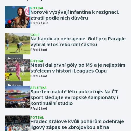
FOTBAL
Norové vyzývají Infantina k rezignaci,
Gymnastika
ztratil podle nich důvěru
Před 22 min
Házená
GOLF
Na handicap nehrajeme: Golf pro Paraple
Jezdectví
vybral letos rekordní částku
Před 1 hod
Judo
Video
FOTBAL
Messi dal první góly po MS a je nejlepším
Krasobruslení
střelcem v historii Leagues Cupu
Před 2 hod
Lezení
Video
ATLETIKA
Sportem nabité léto pokračuje. Na ČT
Lyže a snowboard
sport sledujte evropské šampionáty i
kontinuální studio
Před 2 hod
Moderní pětiboj
FOTBAL
Hradec Králové kvůli pohárům odehraje
Motorsport
ligový zápas se Zbrojovkou až na