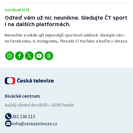
Stolní tenis
SOCIÁLNÍ SÍTĚ
Odteď vám už nic neunikne. Sledujte ČT sport
Triatlon
i na dalších platformách.
Veslování
Nenechte si nikde ujít nejnovější sportovní události. Sledujte nás i
na Facebooku, X, Instagramu, Threads či YouTube a buďte v obraze.
Vodní slalom
Volejbal
Ostatní
Divácké centrum
každý všední den:
8:00—16:00 hodin
261 136 113
info@ceskatelevize.cz