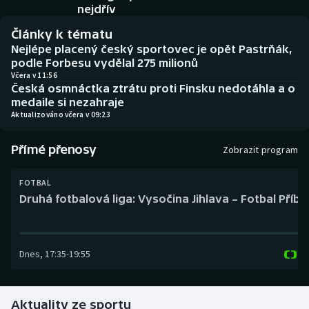
Baseball a softbal
Soutěže
nejdřív
Články k tématu
Basketbal
Historické návraty
Nejlépe placený český sportovec je opět Pastrňák,
podle Forbesu vydělal 275 milionů
Biatlon
Aplikace ČT sport
Včera v 11:56
Česká osmnáctka ztrátu proti Finsku nedotáhla a o
medaile si nezahraje
Boby a skeleton
AZ kvíz
Aktualizováno včera v 09:23
Box
Přímé přenosy
Zobrazit program
Curling
FOTBAL
Druhá fotbalová liga: Vysočina Jihlava – Fotbal Příb
Dostihy
Florbal
Dnes
,
17:35
-
19:55
Futsal
Aktuality ze sportu
Golf