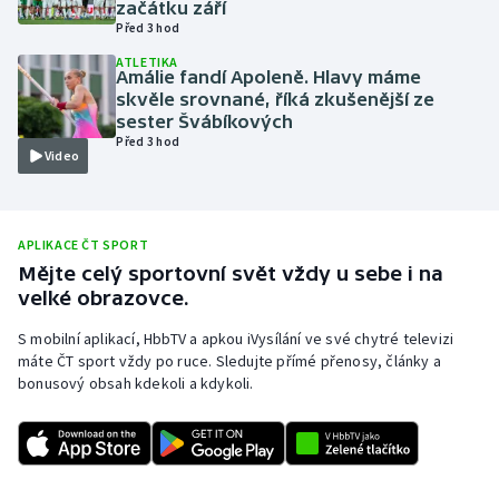
začátku září
Před 3 hod
Olympijské hry
ATLETIKA
Amálie fandí Apoleně. Hlavy máme
Parasport
skvěle srovnané, říká zkušenější ze
sester Švábíkových
Plavání
Před 3 hod
Video
Plážový volejbal
Ragby
APLIKACE ČT SPORT
Mějte celý sportovní svět vždy u sebe i na
velké obrazovce.
Rychlobruslení
S mobilní aplikací, HbbTV a apkou iVysílání ve své chytré televizi
Rychlostní kanoistika
máte ČT sport vždy po ruce. Sledujte přímé přenosy, články a
bonusový obsah kdekoli a kdykoli.
Short track
Sportovní střelba