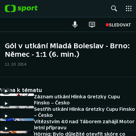
POPULÁRNÍ
SLEDOVAT
Fotbal
Gól v utkání Mladá Boleslav - Brno:
Němec - 1:1 (6. min.)
Hokej
12. 10. 2014
Tenis
Atletika
Videa k tématu
Cyklistika
Záznam utkání Hlinka Gretzky Cupu
Finsko – Česko
Sestřih utkání Hlinka Gretzky Cupu Finsko
DALŠÍ SPORTY
– Česko
Vítězstvím 4:0 nad Táborem zahájil Motor
Americký fotbal
NEPŘEHLÉDNĚTE
letní přípravu
Hörnig: Bylo důležité otevřít skóre co