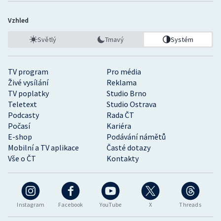
Vzhled
Světlý
Tmavý
Systém
TV program
Pro média
Živé vysílání
Reklama
TV poplatky
Studio Brno
Teletext
Studio Ostrava
Podcasty
Rada ČT
Počasí
Kariéra
E-shop
Podávání námětů
Mobilní a TV aplikace
Časté dotazy
Vše o ČT
Kontakty
Instagram
Facebook
YouTube
X
Threads