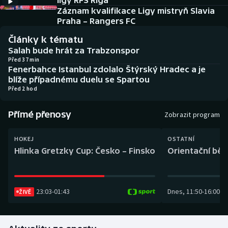
ligy RFS Riga
Baseball a softbal
Soutěže
Záznam kvalifikace Ligy mistryň Slavia
Praha – Rangers FC
Basketbal
Historické návraty
Články k tématu
Salah bude hrát za Trabzonspor
Biatlon
Aplikace ČT sport
Před 37 min
Fenerbahce Istanbul zdolalo Štýrský Hradec a je
blíže případnému duelu se Spartou
Boby a skeleton
AZ kvíz
Před 2 hod
Box
Přímé přenosy
Zobrazit program
Curling
HOKEJ
OSTATNÍ
Hlinka Gretzky Cup: Česko – Finsko
Orientační běh
Dostihy
Florbal
23:03
-
01:43
Dnes
,
11:50
-
16:00
ŽIVĚ
Futsal
Golf