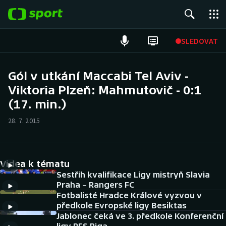
POPULÁRNÍ
SLEDOVAT
Fotbal
Gól v utkání Maccabi Tel Aviv -
Viktoria Plzeň: Mahmutovič - 0:1
Hokej
(17. min.)
Tenis
28. 7. 2015
Atletika
Cyklistika
Videa k tématu
Sestřih kvalifikace Ligy mistryň Slavia
DALŠÍ SPORTY
Praha – Rangers FC
Fotbalisté Hradce Králové vyzvou v
předkole Evropské ligy Besiktas
Americký fotbal
NEPŘEHLÉDNĚTE
Jablonec čeká ve 3. předkole Konferenční