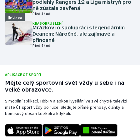
podlehly Rangers 1:2 a Liga mistryň pro
ně zůstala zavřená
Olympijské hry
Před 4 hod
Video
KRASOBRUSLENÍ
Parasport
Mrázkovi o spolupráci s legendárním
Deanem: Náročné, ale zajímavé a
Plavání
přínosné
Před 4 hod
Plážový volejbal
Ragby
APLIKACE ČT SPORT
Mějte celý sportovní svět vždy u sebe i na
Rychlobruslení
velké obrazovce.
Rychlostní kanoistika
S mobilní aplikací, HbbTV a apkou iVysílání ve své chytré televizi
máte ČT sport vždy po ruce. Sledujte přímé přenosy, články a
bonusový obsah kdekoli a kdykoli.
Short track
Sportovní střelba