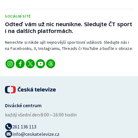
Stolní tenis
SOCIÁLNÍ SÍTĚ
Triatlon
Odteď vám už nic neunikne. Sledujte ČT sport
i na dalších platformách.
Veslování
Nenechte si nikde ujít nejnovější sportovní události. Sledujte nás i
Vodní slalom
na Facebooku, X, Instagramu, Threads či YouTube a buďte v obraze.
Volejbal
Ostatní
Divácké centrum
každý všední den:
8:00—16:00 hodin
261 136 113
info@ceskatelevize.cz