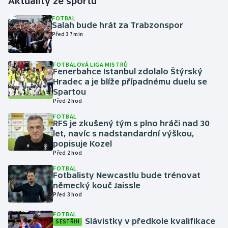
Aktuality ze sportu
FOTBAL
Gymnastika
Salah bude hrát za Trabzonspor
Před 37 min
Házená
FOTBALOVÁ LIGA MISTRŮ
Fenerbahce Istanbul zdolalo Štýrský
Jezdectví
Hradec a je blíže případnému duelu se
Spartou
Judo
Před 2 hod
FOTBAL
Krasobruslení
RFS je zkušený tým s plno hráči nad 30
let, navíc s nadstandardní výškou,
popisuje Kozel
Lezení
Před 2 hod
FOTBAL
Lyže a snowboard
Fotbalisty Newcastlu bude trénovat
německý kouč Jaissle
Moderní pětiboj
Před 3 hod
FOTBAL
Motorsport
Slávistky v předkole kvalifikace
SESTŘIH