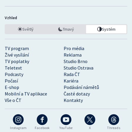
Vzhled
Světlý
Tmavý
Systém
TV program
Pro média
Živé vysílání
Reklama
TV poplatky
Studio Brno
Teletext
Studio Ostrava
Podcasty
Rada ČT
Počasí
Kariéra
E-shop
Podávání námětů
Mobilní a TV aplikace
Časté dotazy
Vše o ČT
Kontakty
Instagram
Facebook
YouTube
X
Threads