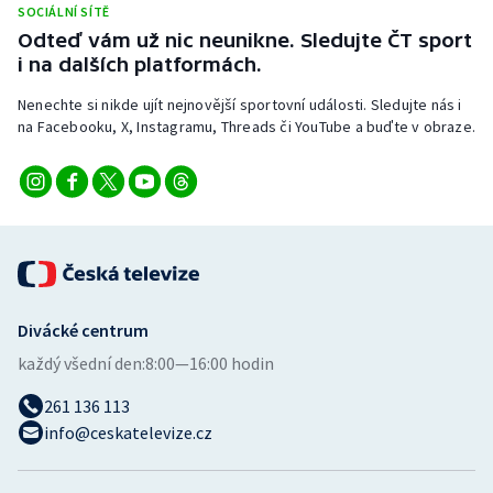
SOCIÁLNÍ SÍTĚ
Stolní tenis
Odteď vám už nic neunikne. Sledujte ČT sport
i na dalších platformách.
Triatlon
Nenechte si nikde ujít nejnovější sportovní události. Sledujte nás i
Veslování
na Facebooku, X, Instagramu, Threads či YouTube a buďte v obraze.
Vodní slalom
Volejbal
Ostatní
Divácké centrum
každý všední den:
8:00—16:00 hodin
261 136 113
info@ceskatelevize.cz