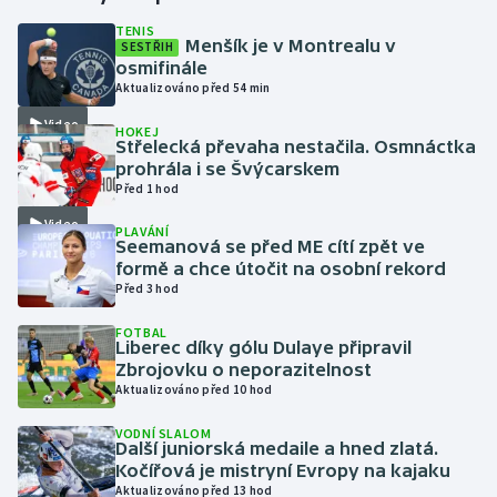
TENIS
Menšík je v Montrealu v
SESTŘIH
Gymnastika
osmifinále
Aktualizováno před 54 min
Házená
Video
HOKEJ
Střelecká převaha nestačila. Osmnáctka
Jezdectví
prohrála i se Švýcarskem
Před 1 hod
Judo
Video
PLAVÁNÍ
Seemanová se před ME cítí zpět ve
Krasobruslení
formě a chce útočit na osobní rekord
Před 3 hod
Lezení
FOTBAL
Liberec díky gólu Dulaye připravil
Lyže a snowboard
Zbrojovku o neporazitelnost
Aktualizováno před 10 hod
Moderní pětiboj
VODNÍ SLALOM
Další juniorská medaile a hned zlatá.
Kočířová je mistryní Evropy na kajaku
Motorsport
Aktualizováno před 13 hod