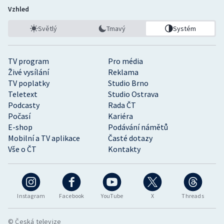
Vzhled
Světlý
Tmavý
Systém
TV program
Pro média
Živé vysílání
Reklama
TV poplatky
Studio Brno
Teletext
Studio Ostrava
Podcasty
Rada ČT
Počasí
Kariéra
E-shop
Podávání námětů
Mobilní a TV aplikace
Časté dotazy
Vše o ČT
Kontakty
Instagram
Facebook
YouTube
X
Threads
© Česká televize