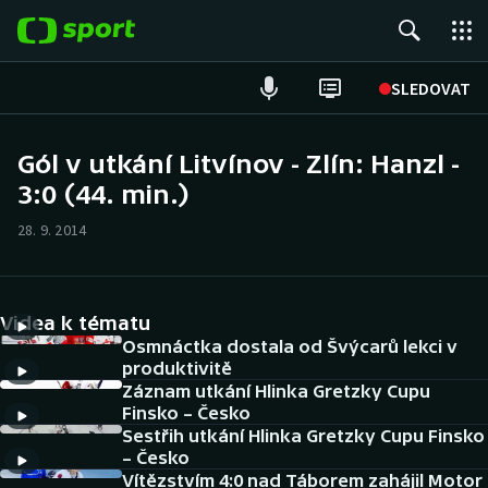
POPULÁRNÍ
SLEDOVAT
Fotbal
Gól v utkání Litvínov - Zlín: Hanzl -
3:0 (44. min.)
Hokej
28. 9. 2014
Tenis
Atletika
Videa k tématu
Cyklistika
Osmnáctka dostala od Švýcarů lekci v
produktivitě
Záznam utkání Hlinka Gretzky Cupu
DALŠÍ SPORTY
Finsko – Česko
Sestřih utkání Hlinka Gretzky Cupu Finsko
Americký fotbal
NEPŘEHLÉDNĚTE
– Česko
Vítězstvím 4:0 nad Táborem zahájil Motor