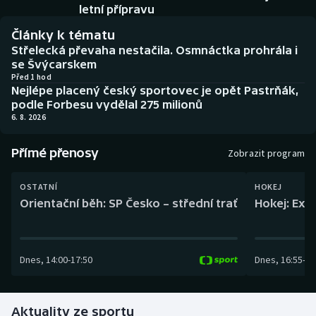
Baseball a softbal
Soutěže
letní přípravu
Články k tématu
Basketbal
Historické návraty
Střelecká převaha nestačila. Osmnáctka prohrála i
se Švýcarskem
Biatlon
Aplikace ČT sport
Před 1 hod
Nejlépe placený český sportovec je opět Pastrňák,
podle Forbesu vydělal 275 milionů
Boby a skeleton
AZ kvíz
6. 8. 2026
Box
Přímé přenosy
Zobrazit program
Curling
OSTATNÍ
HOKEJ
Orientační běh: SP Česko – střední trať
Hokej: Exh
Dostihy
Florbal
Dnes
,
14:00
-
17:50
Dnes
,
16:55
-
19
Futsal
Aktuality ze sportu
Golf