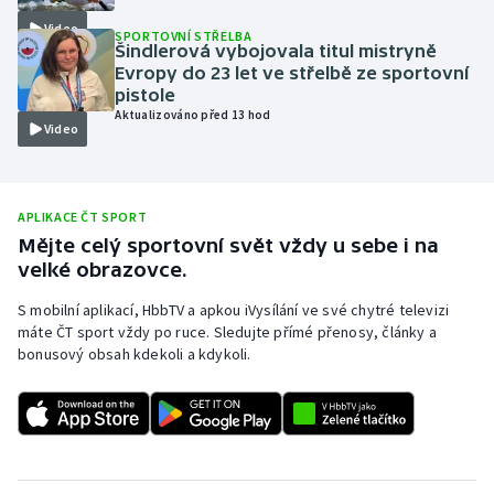
Video
Olympijské hry
SPORTOVNÍ STŘELBA
Šindlerová vybojovala titul mistryně
Evropy do 23 let ve střelbě ze sportovní
Parasport
pistole
Aktualizováno před 13 hod
Video
Plavání
Plážový volejbal
APLIKACE ČT SPORT
Ragby
Mějte celý sportovní svět vždy u sebe i na
velké obrazovce.
Rychlobruslení
S mobilní aplikací, HbbTV a apkou iVysílání ve své chytré televizi
máte ČT sport vždy po ruce. Sledujte přímé přenosy, články a
Rychlostní kanoistika
bonusový obsah kdekoli a kdykoli.
Short track
Sportovní střelba