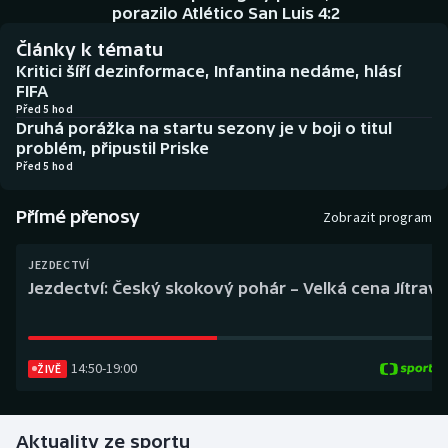
Baseball a softbal
Soutěže
porazilo Atlético San Luis 4:2
Články k tématu
Basketbal
Historické návraty
Kritici šíří dezinformace, Infantina nedáme, hlásí
FIFA
Biatlon
Aplikace ČT sport
Před 5 hod
Druhá porážka na startu sezony je v boji o titul
problém, připustil Priske
Boby a skeleton
AZ kvíz
Před 5 hod
Box
Přímé přenosy
Zobrazit program
Curling
JEZDECTVÍ
Jezdectví: Český skokový pohár – Velká cena Jítravy
Dostihy
Florbal
14:50
-
19:00
ŽIVĚ
Futsal
Aktuality ze sportu
Golf