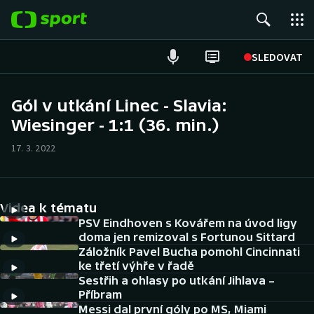
POPULÁRNÍ
SLEDOVAT
Fotbal
Gól v utkání Linec - Slavia:
Wiesinger - 1:1 (36. min.)
Hokej
17. 3. 2022
Tenis
Atletika
Videa k tématu
Cyklistika
PSV Eindhoven s Kovářem na úvod ligy
doma jen remizoval s Fortunou Sittard
Záložník Pavel Bucha pomohl Cincinnati
DALŠÍ SPORTY
ke třetí výhře v řadě
Sestřih a ohlasy po utkání Jihlava –
Americký fotbal
NEPŘEHLÉDNĚTE
Příbram
Messi dal první góly po MS, Miami