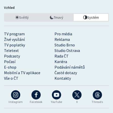
Vzhled
Světlý
Tmavý
Systém
TV program
Pro média
Živé vysílání
Reklama
TV poplatky
Studio Brno
Teletext
Studio Ostrava
Podcasty
Rada ČT
Počasí
Kariéra
E-shop
Podávání námětů
Mobilní a TV aplikace
Časté dotazy
Vše o ČT
Kontakty
Instagram
Facebook
YouTube
X
Threads