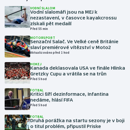
VODNÍ SLALOM
Vodní slalomáři jsou na MEJ k
Gymnastika
nezastavení, v časovce kayakcrossu
získali pět medailí
Házená
Před 55 min
MOTORSPORT
Jezdectví
Senzační Salač. Ve Velké ceně Británie
slaví premiérové vítězství v Moto2
Aktualizováno před 1 hod
Judo
HOKEJ
Kanada deklasovala USA ve finále Hlinka
Krasobruslení
Gretzky Cupu a vrátila se na trůn
Před 5 hod
Lezení
FOTBAL
Kritici šíří dezinformace, Infantina
Lyže a snowboard
nedáme, hlásí FIFA
Před 5 hod
Moderní pětiboj
FOTBAL
Druhá porážka na startu sezony je v boji
Motorsport
o titul problém, připustil Priske