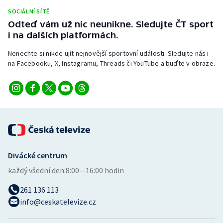
Stolní tenis
SOCIÁLNÍ SÍTĚ
Odteď vám už nic neunikne. Sledujte ČT sport
Triatlon
i na dalších platformách.
Nenechte si nikde ujít nejnovější sportovní události. Sledujte nás i
Veslování
na Facebooku, X, Instagramu, Threads či YouTube a buďte v obraze.
Vodní slalom
Volejbal
Ostatní
Divácké centrum
každý všední den:
8:00—16:00 hodin
261 136 113
info@ceskatelevize.cz