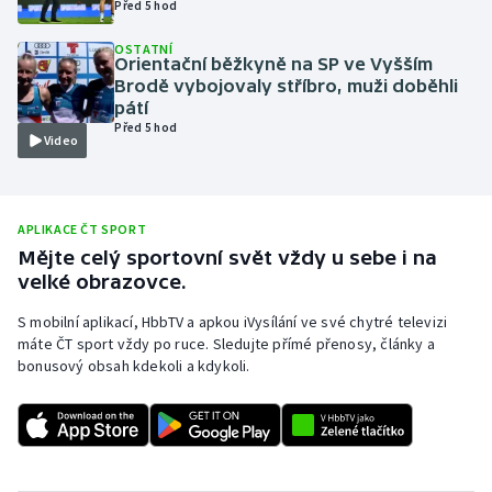
Před 5 hod
Olympijské hry
OSTATNÍ
Orientační běžkyně na SP ve Vyšším
Parasport
Brodě vybojovaly stříbro, muži doběhli
pátí
Před 5 hod
Plavání
Video
Plážový volejbal
APLIKACE ČT SPORT
Ragby
Mějte celý sportovní svět vždy u sebe i na
velké obrazovce.
Rychlobruslení
S mobilní aplikací, HbbTV a apkou iVysílání ve své chytré televizi
máte ČT sport vždy po ruce. Sledujte přímé přenosy, články a
Rychlostní kanoistika
bonusový obsah kdekoli a kdykoli.
Short track
Sportovní střelba