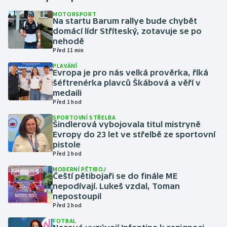
MOTORSPORT
Na startu Barum rallye bude chybět
Gymnastika
domácí lídr Stříteský, zotavuje se po
nehodě
Házená
Před 11 min
PLAVÁNÍ
Jezdectví
Evropa je pro nás velká prověrka, říká
šéftrenérka plavců Škábová a věří v
medaili
Judo
Před 1 hod
SPORTOVNÍ STŘELBA
Krasobruslení
Šindlerová vybojovala titul mistryně
Evropy do 23 let ve střelbě ze sportovní
Lezení
pistole
Před 2 hod
Lyže a snowboard
MODERNÍ PĚTIBOJ
Čeští pětibojaři se do finále ME
nepodívají. Lukeš vzdal, Toman
Moderní pětiboj
nepostoupil
Před 2 hod
Motorsport
FOTBAL