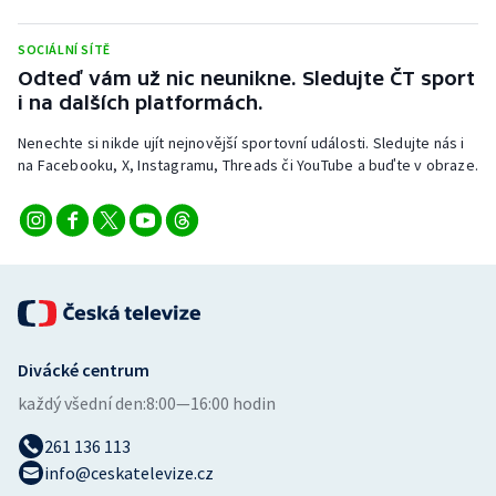
Stolní tenis
SOCIÁLNÍ SÍTĚ
Triatlon
Odteď vám už nic neunikne. Sledujte ČT sport
i na dalších platformách.
Veslování
Nenechte si nikde ujít nejnovější sportovní události. Sledujte nás i
na Facebooku, X, Instagramu, Threads či YouTube a buďte v obraze.
Vodní slalom
Volejbal
Ostatní
Divácké centrum
každý všední den:
8:00—16:00 hodin
261 136 113
info@ceskatelevize.cz