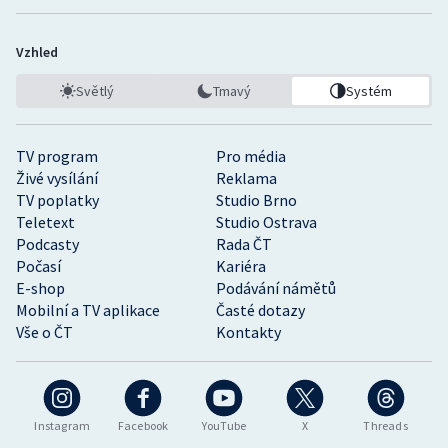
Vzhled
Světlý
Tmavý
Systém
TV program
Pro média
Živé vysílání
Reklama
TV poplatky
Studio Brno
Teletext
Studio Ostrava
Podcasty
Rada ČT
Počasí
Kariéra
E-shop
Podávání námětů
Mobilní a TV aplikace
Časté dotazy
Vše o ČT
Kontakty
Instagram
Facebook
YouTube
X
Threads