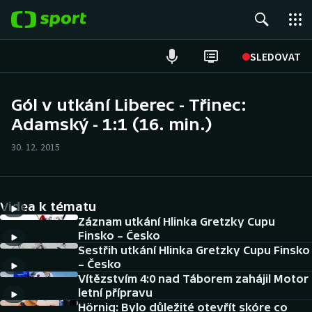
POPULÁRNÍ
SLEDOVAT
Fotbal
Gól v utkání Liberec - Třinec:
Adamský - 1:1 (16. min.)
Hokej
30. 12. 2015
Tenis
Atletika
Videa k tématu
Cyklistika
Záznam utkání Hlinka Gretzky Cupu
Finsko – Česko
Sestřih utkání Hlinka Gretzky Cupu Finsko
DALŠÍ SPORTY
– Česko
Vítězstvím 4:0 nad Táborem zahájil Motor
Americký fotbal
NEPŘEHLÉDNĚTE
letní přípravu
Hörnig: Bylo důležité otevřít skóre co