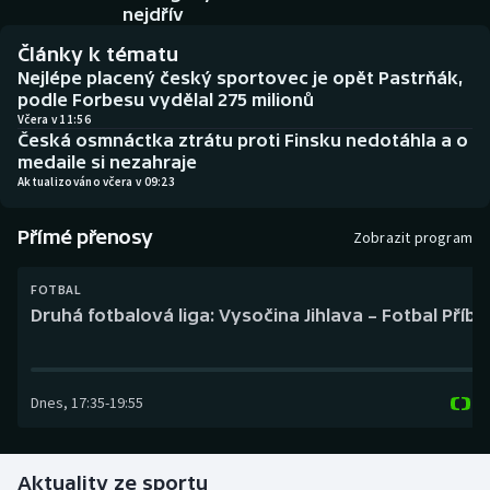
Baseball a softbal
Soutěže
nejdřív
Články k tématu
Basketbal
Historické návraty
Nejlépe placený český sportovec je opět Pastrňák,
podle Forbesu vydělal 275 milionů
Biatlon
Aplikace ČT sport
Včera v 11:56
Česká osmnáctka ztrátu proti Finsku nedotáhla a o
medaile si nezahraje
Boby a skeleton
AZ kvíz
Aktualizováno včera v 09:23
Box
Přímé přenosy
Zobrazit program
Curling
FOTBAL
Druhá fotbalová liga: Vysočina Jihlava – Fotbal Příb
Dostihy
Florbal
Dnes
,
17:35
-
19:55
Futsal
Aktuality ze sportu
Golf