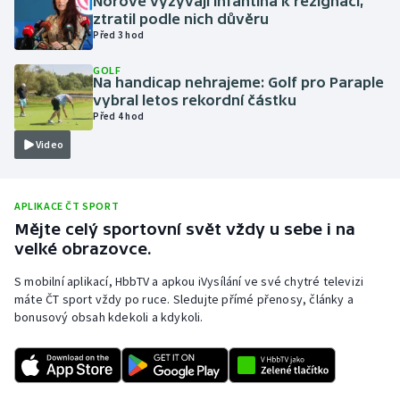
Norové vyzývají Infantina k rezignaci,
ztratil podle nich důvěru
Olympijské hry
Před 3 hod
Parasport
GOLF
Na handicap nehrajeme: Golf pro Paraple
vybral letos rekordní částku
Plavání
Před 4 hod
Video
Plážový volejbal
Ragby
APLIKACE ČT SPORT
Mějte celý sportovní svět vždy u sebe i na
Rychlobruslení
velké obrazovce.
S mobilní aplikací, HbbTV a apkou iVysílání ve své chytré televizi
Rychlostní kanoistika
máte ČT sport vždy po ruce. Sledujte přímé přenosy, články a
bonusový obsah kdekoli a kdykoli.
Short track
Sportovní střelba