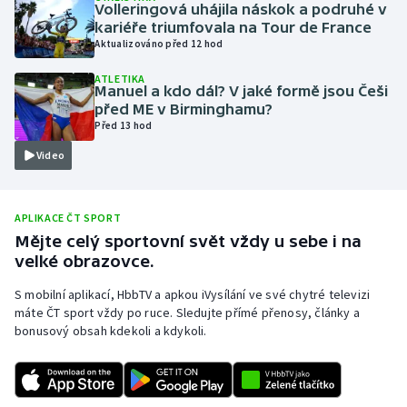
Volleringová uhájila náskok a podruhé v
Moderní pětiboj
kariéře triumfovala na Tour de France
Aktualizováno před 12 hod
Motorsport
ATLETIKA
Manuel a kdo dál? V jaké formě jsou Češi
před ME v Birminghamu?
Olympijské hry
Před 13 hod
Video
Parasport
Plavání
APLIKACE ČT SPORT
Mějte celý sportovní svět vždy u sebe i na
Plážový volejbal
velké obrazovce.
Ragby
S mobilní aplikací, HbbTV a apkou iVysílání ve své chytré televizi
máte ČT sport vždy po ruce. Sledujte přímé přenosy, články a
bonusový obsah kdekoli a kdykoli.
Rychlobruslení
Rychlostní kanoistika