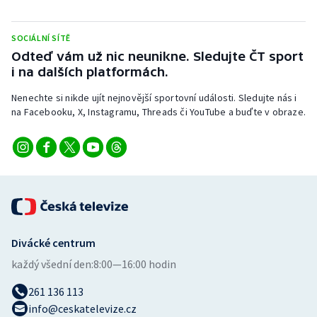
Short track
SOCIÁLNÍ SÍTĚ
Sportovní střelba
Odteď vám už nic neunikne. Sledujte ČT sport
i na dalších platformách.
Stolní tenis
Nenechte si nikde ujít nejnovější sportovní události. Sledujte nás i
Triatlon
na Facebooku, X, Instagramu, Threads či YouTube a buďte v obraze.
Veslování
Vodní slalom
Volejbal
Divácké centrum
Ostatní
každý všední den:
8:00—16:00 hodin
261 136 113
info@ceskatelevize.cz