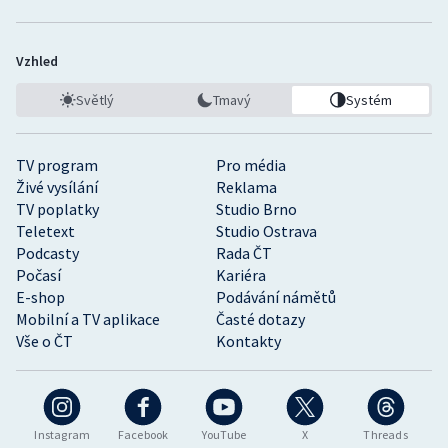
Vzhled
Světlý
Tmavý
Systém
TV program
Pro média
Živé vysílání
Reklama
TV poplatky
Studio Brno
Teletext
Studio Ostrava
Podcasty
Rada ČT
Počasí
Kariéra
E-shop
Podávání námětů
Mobilní a TV aplikace
Časté dotazy
Vše o ČT
Kontakty
Instagram
Facebook
YouTube
X
Threads