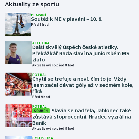
Aktuality ze sportu
Futsal
PLAVÁNÍ
Soutěž k ME v plavání – 10. 8.
Před 8 hod
Golf
ATLETIKA
Gymnastika
Další skvělý úspěch české atletiky.
Překážkář Rada slaví na juniorském MS
Házená
zlato
Aktualizováno před 8 hod
Jezdectví
FOTBAL
Chytil se trefuje a neví, čím to je. Vždy
jsem začal dávat góly až v sedmém kole,
Judo
říká
Před 9 hod
Krasobruslení
FOTBAL
Slavia se nadřela, Jablonec také
SOUHRN
zůstává stoprocentní. Hradec vyzrál na
Lezení
Baník
Aktualizováno před 9 hod
Lyže a snowboard
CYKLISTIKA