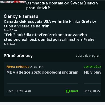
Atletika
Soutěže
Osmnáctka dostala od Švýcarů lekci v
produktivitě
Baseball a softbal
Historické návraty
Články k tématu
Kanada deklasovala USA ve finále Hlinka Gretzky
Basketbal
Aplikace ČT sport
Cupu a vrátila se na trůn
Před 20 hod
Třebíč pokřtila otevření zrekonstruovaného
Biatlon
AZ kvíz
stadionu exhibicí, domácí porazili mistry z Prahy
8. 8. 2026
Boby a skeleton
Přímé přenosy
Zobrazit program
Box
MULTIPŘENOS
ATLETIKA
DOPORUČUJEM
Curling
ME v atletice 2026: dopolední program
ME v plaván
Cyklistika
Dnes
,
11:20
-
14:40
Dnes
,
18:25
-
21
Dostihy
Florbal