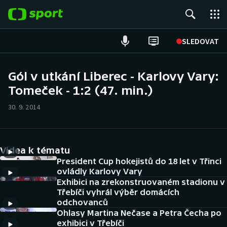
POPULÁRNÍ
SLEDOVAT
ME v atletice
Gól v utkání Liberec - Karlovy Vary:
Tomeček - 1:2 (47. min.)
ME v plavání
30. 9. 2014
Fotbal
Hokej
Videa k tématu
Tenis
President Cup hokejistů do 18 let v Třinci
ovládly Karlovy Vary
Exhibici na zrekonstruovaném stadionu v
DALŠÍ SPORTY
Třebíči vyhrál výběr domácích
odchovanců
Americký fotbal
NEPŘEHLÉDNĚTE
Ohlasy Martina Nečase a Petra Čecha po
exhibici v Třebíči