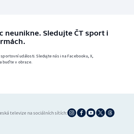
 neunikne. Sledujte ČT sport i
ormách.
 sportovní události. Sledujte nás i na Facebooku, X,
a buďte v obraze.
eská televize na sociálních sítích: