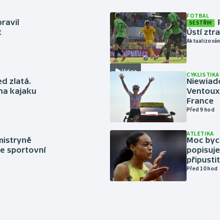
FOTBAL
ravil
SESTŘIH
t
Ústí ztr
Aktualizován
Video
CYKLISTIKA
ed zlatá.
Niewiad
 na kajaku
Ventoux 
France
Před 9 hod
ATLETIKA
mistryně
Moc bych
ze sportovní
popisuje
připustit
Před 10 hod