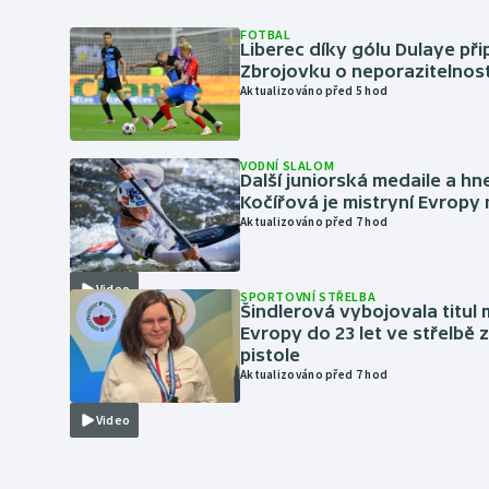
FOTBAL
Liberec díky gólu Dulaye přip
Zbrojovku o neporazitelnos
Aktualizováno před 5 hod
VODNÍ SLALOM
Další juniorská medaile a hn
Kočířová je mistryní Evropy
Aktualizováno před 7 hod
Video
SPORTOVNÍ STŘELBA
Šindlerová vybojovala titul 
Evropy do 23 let ve střelbě 
pistole
Aktualizováno před 7 hod
Video