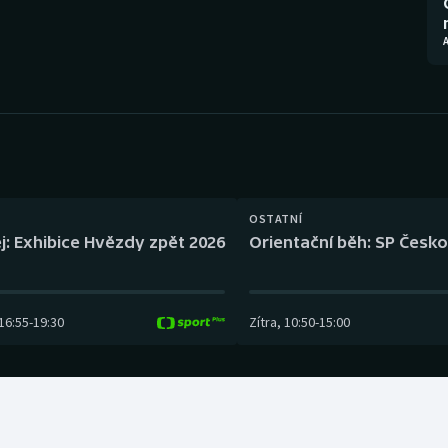
Moderní pětiboj
Triatlon
A
Motorsport
Veslování
Olympijské hry
Vodní slalom
Parasport
Volejbal
Plavání
Ostatní
OSTATNÍ
j: Exhibice Hvězdy zpět 2026
Orientační běh: SP Česko
Plážový volejbal
16:55
-
19:30
Zítra
,
10:50
-
15:00