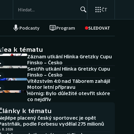
ČT
Podcasty
Program
SLEDOVAT
NEPŘEHLÉDNĚTE
Soutěže
idea k tématu
Záznam utkání Hlinka Gretzky Cupu
Historické návraty
Finsko – Česko
Sestřih utkání Hlinka Gretzky Cupu
Aplikace ČT sport
Finsko – Česko
Vítězstvím 4:0 nad Táborem zahájil
AZ kvíz
Motor letní přípravu
Hörnig: Bylo důležité otevřít skóre
co nejdřív
Články k tématu
Nejlépe placený český sportovec je opět
Pastrňák, podle Forbesu vydělal 275 milionů
. 8. 2026