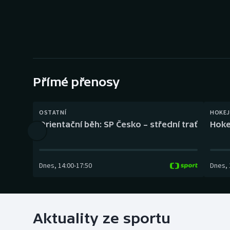
Curling
Dostihy
Florbal
Futsal
Přímé přenosy
Golf
OSTATNÍ
HOKEJ
Orientační běh: SP Česko – střední trať
Hoke
Gymnastika
Dnes
,
14:00
-
17:50
Dnes
,
Aktuality ze sportu