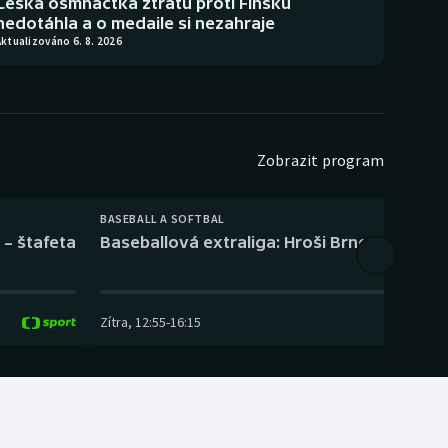
Česká osmnáctka ztrátu proti Finsku
nedotáhla a o medaile si nezahraje
ktualizováno 6. 8. 2026
Zobrazit program
BASEBALL A SOFTBAL
 – štafeta
Baseballová extraliga: Hroši Brno – Eagles
Zítra
,
12:55
-
16:15