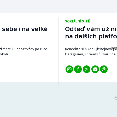
SOCIÁLNÍ SÍTĚ
 sebe i na velké
Odteď vám už nic
na dalších platf
izi máte ČT sport vždy po ruce.
Nenechte si nikde ujít nejnovější
ykoli.
Instagramu, Threads či YouTube 
Č