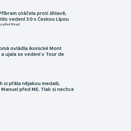
Příbram otáčela proti Jihlavě,
atilo vedení 3:0 s Českou Lípou
o před 8 hod
omá ovládla ikonické Mont
a ujala se vedení v Tour de
 si přála nějakou medaili,
 Manuel před ME. Tlak si nechce