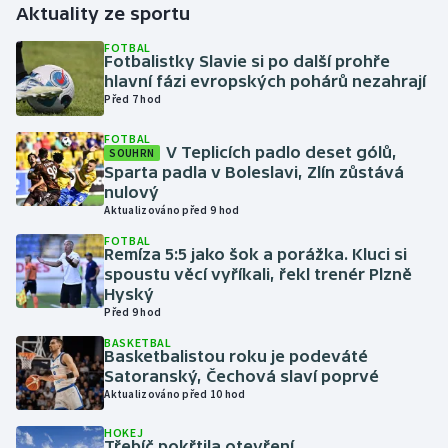
Aktuality ze sportu
Gymnastika
FOTBAL
Fotbalistky Slavie si po další prohře
hlavní fázi evropských pohárů nezahrají
Házená
Před 7 hod
FOTBAL
Jezdectví
V Teplicích padlo deset gólů,
SOUHRN
Sparta padla v Boleslavi, Zlín zůstává
Judo
nulový
Aktualizováno před 9 hod
Krasobruslení
FOTBAL
Remíza 5:5 jako šok a porážka. Kluci si
spoustu věcí vyříkali, řekl trenér Plzně
Lezení
Hyský
Před 9 hod
Lyže a snowboard
BASKETBAL
Basketbalistou roku je podeváté
Satoranský, Čechová slaví poprvé
Moderní pětiboj
Aktualizováno před 10 hod
Motorsport
HOKEJ
Třebíč pokřtila otevření