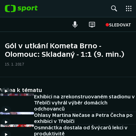
POPULÁRNÍ
SLEDOVAT
Fotbal
Gól v utkání Kometa Brno -
Olomouc: Skladaný - 1:1 (9. min.)
Hokej
15. 1. 2017
Tenis
Atletika
Videa k tématu
Cyklistika
Exhibici na zrekonstruovaném stadionu v
Třebíči vyhrál výběr domácích
odchovanců
DALŠÍ SPORTY
Ohlasy Martina Nečase a Petra Čecha po
exhibici v Třebíči
Americký fotbal
NEPŘEHLÉDNĚTE
Osmnáctka dostala od Švýcarů lekci v
produktivitě