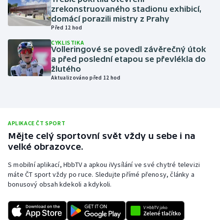
zrekonstruovaného stadionu exhibicí,
Olympijské hry
domácí porazili mistry z Prahy
Před 12 hod
Parasport
CYKLISTIKA
Volleringové se povedl závěrečný útok
a před poslední etapou se převlékla do
Plavání
žlutého
Aktualizováno před 12 hod
Plážový volejbal
Ragby
APLIKACE ČT SPORT
Rychlobruslení
Mějte celý sportovní svět vždy u sebe i na
velké obrazovce.
Rychlostní kanoistika
S mobilní aplikací, HbbTV a apkou iVysílání ve své chytré televizi
máte ČT sport vždy po ruce. Sledujte přímé přenosy, články a
Short track
bonusový obsah kdekoli a kdykoli.
Sportovní střelba