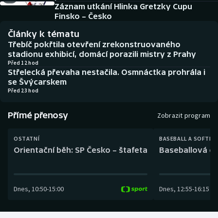
Baseball a softbal
Soutěže
Záznam utkání Hlinka Gretzky Cupu
Finsko – Česko
Basketbal
Historické návraty
Články k tématu
Třebíč pokřtila otevření zrekonstruovaného
Biatlon
Aplikace ČT sport
stadionu exhibicí, domácí porazili mistry z Prahy
Před 12 hod
Střelecká převaha nestačila. Osmnáctka prohrála i
Boby a skeleton
AZ kvíz
se Švýcarskem
Před 23 hod
Box
Přímé přenosy
Zobrazit program
Curling
OSTATNÍ
BASEBALL A SOFTBA
Dostihy
Orientační běh: SP Česko – štafeta
Baseballová ex
Florbal
Dnes
,
10:50
-
15:00
Dnes
,
12:55
-
16:15
Futsal
Golf