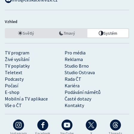
Vzhled
Světlý
Tmavý
Systém
TV program
Pro média
Živé vysílání
Reklama
TV poplatky
Studio Brno
Teletext
Studio Ostrava
Podcasty
Rada ČT
Počasí
Kariéra
E-shop
Podávání námětů
Mobilní a TV aplikace
Časté dotazy
Vše o ČT
Kontakty
Instagram
Facebook
YouTube
X
Threads