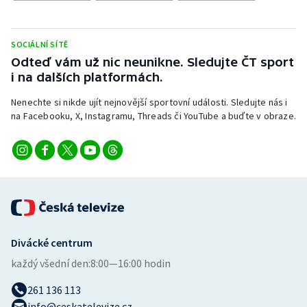
Stolní tenis
Triatlon
SOCIÁLNÍ SÍTĚ
Odteď vám už nic neunikne. Sledujte ČT sport
Veslování
i na dalších platformách.
Nenechte si nikde ujít nejnovější sportovní události. Sledujte nás i
Vodní slalom
na Facebooku, X, Instagramu, Threads či YouTube a buďte v obraze.
Volejbal
Ostatní
Divácké centrum
každý všední den:
8:00—16:00 hodin
261 136 113
info@ceskatelevize.cz