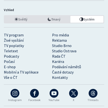
Vzhled
Světlý
Tmavý
Systém
TV program
Pro média
Živé vysílání
Reklama
TV poplatky
Studio Brno
Teletext
Studio Ostrava
Podcasty
Rada ČT
Počasí
Kariéra
E-shop
Podávání námětů
Mobilní a TV aplikace
Časté dotazy
Vše o ČT
Kontakty
Instagram
Facebook
YouTube
X
Threads