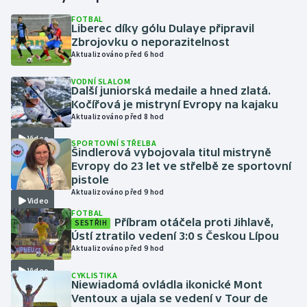
FOTBAL
Liberec díky gólu Dulaye připravil
Gymnastika
Zbrojovku o neporazitelnost
Aktualizováno před 6 hod
Házená
VODNÍ SLALOM
Další juniorská medaile a hned zlatá.
Jezdectví
Kočířová je mistryní Evropy na kajaku
Aktualizováno před 8 hod
Judo
Video
SPORTOVNÍ STŘELBA
Šindlerová vybojovala titul mistryně
Krasobruslení
Evropy do 23 let ve střelbě ze sportovní
pistole
Aktualizováno před 9 hod
Lezení
Video
FOTBAL
Příbram otáčela proti Jihlavě,
SESTŘIH
Lyže a snowboard
Ústí ztratilo vedení 3:0 s Českou Lípou
Aktualizováno před 9 hod
Moderní pětiboj
Video
CYKLISTIKA
Niewiadomá ovládla ikonické Mont
Motorsport
Ventoux a ujala se vedení v Tour de