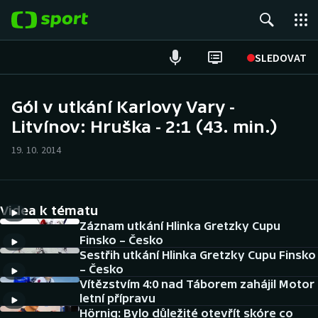
POPULÁRNÍ
SLEDOVAT
Fotbal
Gól v utkání Karlovy Vary -
Litvínov: Hruška - 2:1 (43. min.)
Hokej
19. 10. 2014
Tenis
Atletika
Videa k tématu
Cyklistika
Záznam utkání Hlinka Gretzky Cupu
Finsko – Česko
Sestřih utkání Hlinka Gretzky Cupu Finsko
DALŠÍ SPORTY
– Česko
Vítězstvím 4:0 nad Táborem zahájil Motor
Americký fotbal
NEPŘEHLÉDNĚTE
letní přípravu
Hörnig: Bylo důležité otevřít skóre co