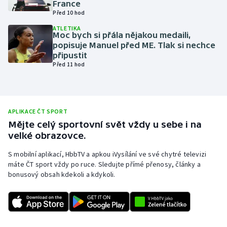
France
Před 10 hod
Olympijské hry
ATLETIKA
Moc bych si přála nějakou medaili,
Parasport
popisuje Manuel před ME. Tlak si nechce
připustit
Plavání
Před 11 hod
Plážový volejbal
Ragby
APLIKACE ČT SPORT
Mějte celý sportovní svět vždy u sebe i na
velké obrazovce.
Rychlobruslení
S mobilní aplikací, HbbTV a apkou iVysílání ve své chytré televizi
Rychlostní kanoistika
máte ČT sport vždy po ruce. Sledujte přímé přenosy, články a
bonusový obsah kdekoli a kdykoli.
Short track
Sportovní střelba