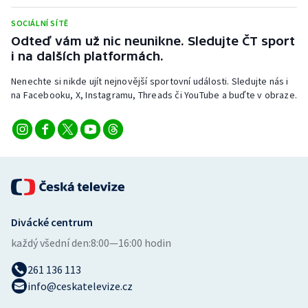
Stolní tenis
SOCIÁLNÍ SÍTĚ
Odteď vám už nic neunikne. Sledujte ČT sport
Triatlon
i na dalších platformách.
Veslování
Nenechte si nikde ujít nejnovější sportovní události. Sledujte nás i
na Facebooku, X, Instagramu, Threads či YouTube a buďte v obraze.
Vodní slalom
Volejbal
Ostatní
Divácké centrum
každý všední den:
8:00—16:00 hodin
261 136 113
info@ceskatelevize.cz