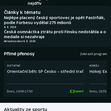
Baseball a softbal
Soutěže
nejdřív
Články k tématu
Basketbal
Historické návraty
Nejlépe placený český sportovec je opět Pastrňák,
podle Forbesu vydělal 275 milionů
Biatlon
Aplikace ČT sport
6. 8. 2026
Česká osmnáctka ztrátu proti Finsku nedotáhla a o
medaile si nezahraje
Boby a skeleton
AZ kvíz
Aktualizováno 6. 8. 2026
Box
Přímé přenosy
Zobrazit program
Curling
OSTATNÍ
HOKEJ
Orientační běh: SP Česko – střední trať
Hokej: Exh
Dostihy
Florbal
Dnes
,
14:00
-
17:50
Dnes
,
16:55
-
19
Futsal
Aktuality ze sportu
Golf