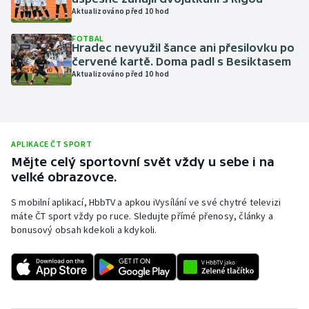
Aktualizováno před 10 hod
Olympijské hry
FOTBAL
Hradec nevyužil šance ani přesilovku po
Parasport
červené kartě. Doma padl s Besiktasem
Aktualizováno před 10 hod
Plavání
Plážový volejbal
APLIKACE ČT SPORT
Ragby
Mějte celý sportovní svět vždy u sebe i na
velké obrazovce.
Rychlobruslení
S mobilní aplikací, HbbTV a apkou iVysílání ve své chytré televizi
máte ČT sport vždy po ruce. Sledujte přímé přenosy, články a
Rychlostní kanoistika
bonusový obsah kdekoli a kdykoli.
Short track
Sportovní střelba