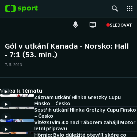
POPULÁRNÍ
SLEDOVAT
Fotbal
Gól v utkání Kanada - Norsko: Hall
- 7:1 (53. min.)
Hokej
7. 5. 2013
Tenis
Atletika
Videa k tématu
Cyklistika
Záznam utkání Hlinka Gretzky Cupu
Finsko – Česko
Sestřih utkání Hlinka Gretzky Cupu Finsko
DALŠÍ SPORTY
– Česko
Vítězstvím 4:0 nad Táborem zahájil Motor
Americký fotbal
NEPŘEHLÉDNĚTE
letní přípravu
Hörnig: Bylo důležité otevřít skóre co