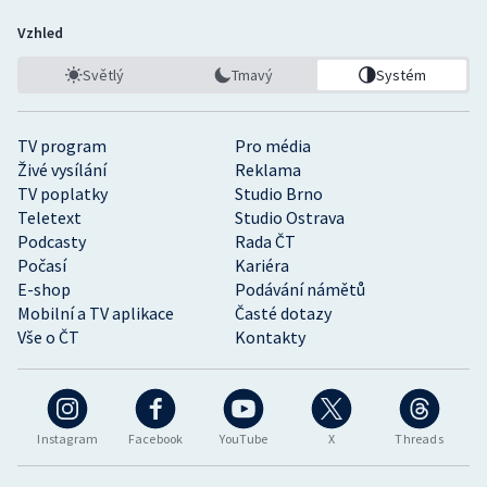
Vzhled
Světlý
Tmavý
Systém
TV program
Pro média
Živé vysílání
Reklama
TV poplatky
Studio Brno
Teletext
Studio Ostrava
Podcasty
Rada ČT
Počasí
Kariéra
E-shop
Podávání námětů
Mobilní a TV aplikace
Časté dotazy
Vše o ČT
Kontakty
Instagram
Facebook
YouTube
X
Threads