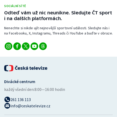
Stolní tenis
SOCIÁLNÍ SÍTĚ
Odteď vám už nic neunikne. Sledujte ČT sport
Triatlon
i na dalších platformách.
Nenechte si nikde ujít nejnovější sportovní události. Sledujte nás i
Veslování
na Facebooku, X, Instagramu, Threads či YouTube a buďte v obraze.
Vodní slalom
Volejbal
Ostatní
Divácké centrum
každý všední den:
8:00—16:00 hodin
261 136 113
info@ceskatelevize.cz