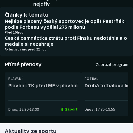
Baseball a softbal
Soutěže
nejdřív
Články k tématu
Basketbal
Historické návraty
Nejlépe placený český sportovec je opět Pastrňák,
podle Forbesu vydělal 275 milionů
Biatlon
Aplikace ČT sport
Před 20 hod
Česká osmnáctka ztrátu proti Finsku nedotáhla a o
medaile si nezahraje
Boby a skeleton
AZ kvíz
Aktualizováno před 22 hod
Box
Přímé přenosy
Zobrazit program
Curling
PLAVÁNÍ
FOTBAL
Plavání: TK před ME v plavání
Druhá fotbalová liga
Dostihy
Florbal
Dnes
,
12:30
-
13:00
Dnes
,
17:35
-
19:55
Futsal
Aktuality ze sportu
Golf