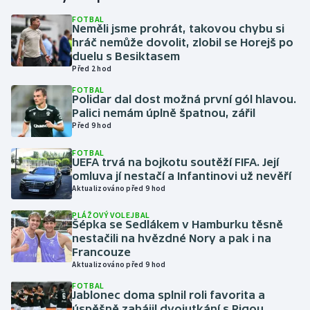
FOTBAL
Neměli jsme prohrát, takovou chybu si
Gymnastika
hráč nemůže dovolit, zlobil se Horejš po
duelu s Besiktasem
Házená
Před 2 hod
FOTBAL
Jezdectví
Polidar dal dost možná první gól hlavou.
Palici nemám úplně špatnou, zářil
Před 9 hod
Judo
FOTBAL
UEFA trvá na bojkotu soutěží FIFA. Její
Krasobruslení
omluva jí nestačí a Infantinovi už nevěří
Aktualizováno před 9 hod
Lezení
PLÁŽOVÝ VOLEJBAL
Šépka se Sedlákem v Hamburku těsně
Lyže a snowboard
nestačili na hvězdné Nory a pak i na
Francouze
Moderní pětiboj
Aktualizováno před 9 hod
FOTBAL
Jablonec doma splnil roli favorita a
Motorsport
úspěšně zahájil dvojutkání s Rigou