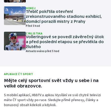
Olympijské hry
HOKEJ
Třebíč pokřtila otevření
zrekonstruovaného stadionu exhibicí,
Parasport
domácí porazili mistry z Prahy
Před 5 hod
Plavání
CYKLISTIKA
Volleringové se povedl závěrečný útok
a před poslední etapou se převlékla do
Plážový volejbal
žlutého
Aktualizováno před 5 hod
Ragby
Rychlobruslení
APLIKACE ČT SPORT
Rychlostní kanoistika
Mějte celý sportovní svět vždy u sebe i na
velké obrazovce.
Short track
S mobilní aplikací, HbbTV a apkou iVysílání ve své chytré televizi
máte ČT sport vždy po ruce. Sledujte přímé přenosy, články a
Sportovní střelba
bonusový obsah kdekoli a kdykoli.