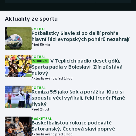
Gymnastika
Aktuality ze sportu
Házená
FOTBAL
Fotbalistky Slavie si po další prohře
hlavní fázi evropských pohárů nezahrají
Jezdectví
Před 59 min
FOTBAL
Judo
V Teplicích padlo deset gólů,
SOUHRN
Sparta padla v Boleslavi, Zlín zůstává
Krasobruslení
nulový
Aktualizováno před 2 hod
Lezení
FOTBAL
Remíza 5:5 jako šok a porážka. Kluci si
spoustu věcí vyříkali, řekl trenér Plzně
Lyže a snowboard
Hyský
Před 2 hod
Moderní pětiboj
BASKETBAL
Basketbalistou roku je podeváté
Satoranský, Čechová slaví poprvé
Motorsport
Aktualizováno před 3 hod