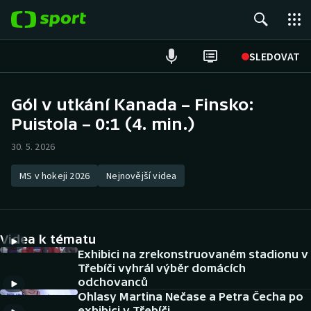
POPULÁRNÍ
SLEDOVAT
Fotbal
Gól v utkání Kanada – Finsko:
Puistola – 0:1 (4. min.)
Hokej
30. 5. 2026
Tenis
MS v hokeji 2026
Nejnovější videa
Atletika
Cyklistika
Videa k tématu
DALŠÍ SPORTY
Exhibici na zrekonstruovaném stadionu v
Třebíči vyhrál výběr domácích
odchovanců
Americký fotbal
NEPŘEHLÉDNĚTE
Ohlasy Martina Nečase a Petra Čecha po
exhibici v Třebíči