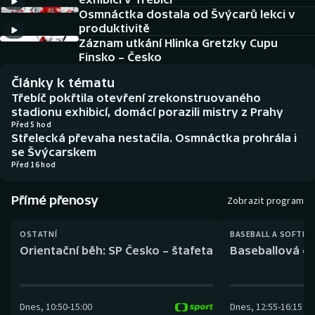
Baseball a softbal
Soutěže
Osmnáctka dostala od Švýcarů lekci v
produktivitě
Basketbal
Historické návraty
Záznam utkání Hlinka Gretzky Cupu
Finsko – Česko
Biatlon
Aplikace ČT sport
Články k tématu
Třebíč pokřtila otevření zrekonstruovaného
Boby a skeleton
AZ kvíz
stadionu exhibicí, domácí porazili mistry z Prahy
Před 5 hod
Střelecká převaha nestačila. Osmnáctka prohrála i
Box
se Švýcarskem
Před 16 hod
Curling
Přímé přenosy
Zobrazit program
Dostihy
OSTATNÍ
BASEBALL A SOFTBA
Florbal
Orientační běh: SP Česko – štafeta
Baseballová ex
Futsal
Dnes
,
10:50
-
15:00
Dnes
,
12:55
-
16:15
Golf