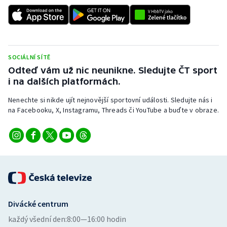
Stolní tenis
Triatlon
Veslování
SOCIÁLNÍ SÍTĚ
Odteď vám už nic neunikne. Sledujte ČT sport
Vodní slalom
i na dalších platformách.
Nenechte si nikde ujít nejnovější sportovní události. Sledujte nás i
Volejbal
na Facebooku, X, Instagramu, Threads či YouTube a buďte v obraze.
Ostatní
Divácké centrum
každý všední den:
8:00—16:00 hodin