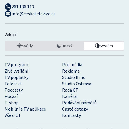
261 136 113
info@ceskatelevize.cz
Vzhled
Světlý
Tmavý
Systém
TV program
Pro média
Živé vysílání
Reklama
TV poplatky
Studio Brno
Teletext
Studio Ostrava
Podcasty
Rada ČT
Počasí
Kariéra
E-shop
Podávání námětů
Mobilní a TV aplikace
Časté dotazy
Vše o ČT
Kontakty