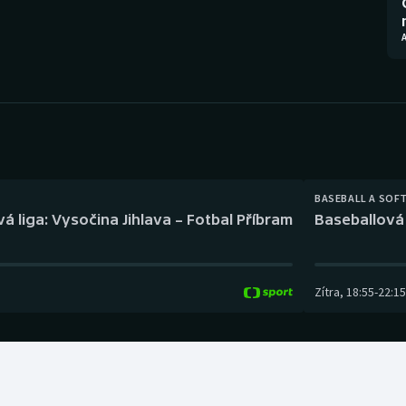
Moderní pětiboj
Triatlon
Motorsport
Veslování
Olympijské hry
Vodní slalom
Parasport
Volejbal
Plavání
Ostatní
BASEBALL A SOF
á liga: Vysočina Jihlava – Fotbal Příbram
Baseballová 
Plážový volejbal
Zítra
,
18:55
-
22:15