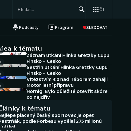
ČT
Podcasty
Program
SLEDOVAT
NEPŘEHLÉDNĚTE
Soutěže
idea k tématu
Záznam utkání Hlinka Gretzky Cupu
Historické návraty
Finsko – Česko
Sestřih utkání Hlinka Gretzky Cupu
Aplikace ČT sport
Finsko – Česko
Vítězstvím 4:0 nad Táborem zahájil
AZ kvíz
Motor letní přípravu
Hörnig: Bylo důležité otevřít skóre
co nejdřív
Články k tématu
Nejlépe placený český sportovec je opět
Pastrňák, podle Forbesu vydělal 275 milionů
Před 9 hod