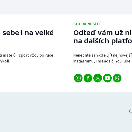
SOCIÁLNÍ SÍTĚ
 sebe i na velké
Odteď vám už nic
na dalších platf
izi máte ČT sport vždy po ruce.
Nenechte si nikde ujít nejnovější
ykoli.
Instagramu, Threads či YouTube 
Č