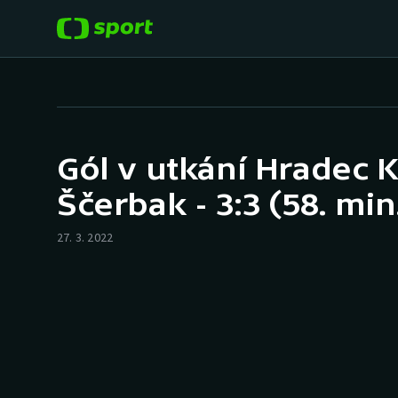
POPULÁRNÍ
DALŠÍ SPORTY
Fotbal
Americký fotbal
Gól v utkání Hradec K
Hokej
Baseball a softbal
Ščerbak - 3:3 (58. min
Tenis
Basketbal
27. 3. 2022
Atletika
Biatlon
Cyklistika
Boby a skeleton
Box