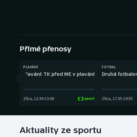
Curling
Dostihy
Florbal
Futsal
Přímé přenosy
Golf
PLAVÁNÍ
FOTBAL
Plavání: TK před ME v plavání
Druhá fotbalov
Gymnastika
Zítra
,
12:30
-
13:00
Zítra
,
17:35
-
19:55
Aktuality ze sportu