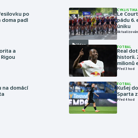
CYKLISTIKA
řesilovku po
Le Cour
m doma padl
pádu 6. 
úniku
Aktualizován
Video
FOTBAL
orita a
Real dot
s Rigou
historii
milionů 
Před 3 hod
FOTBAL
vu na domácí
Kušej do
ta
Sparta z
Před 4 hod