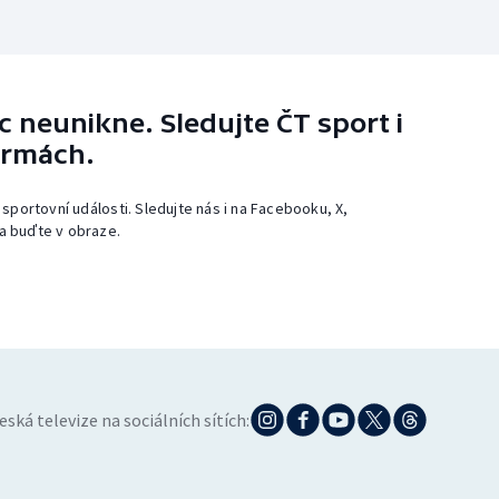
 neunikne. Sledujte ČT sport i
ormách.
 sportovní události. Sledujte nás i na Facebooku, X,
a buďte v obraze.
eská televize na sociálních sítích: