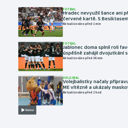
FOTBAL
Hradec nevyužil šance ani p
červené kartě. S Besiktase
Aktualizováno před 1 min
FOTBAL
Jablonec doma splnil roli fav
úspěšně zahájil dvojutkání 
Aktualizováno před 36 min
VOLEJBAL
Volejbalistky načaly přípra
ME vítězně a ukázaly masko
Aktualizováno před 1 hod
Video