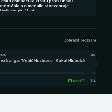
Česká osmnáctka ztrátu proti Finsku
nedotáhla a o medaile si nezahraje
Aktualizováno před 11 hod
Zobrazit program
TBAL
OSTATNÍ
extraliga: Třebíč Nuclears – Sokol Hluboká
Orientační
8.8.
,
14:00
-
17: