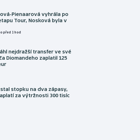
tová-Pienaarová vyhrála po
etapu Tour, Nosková byla v
o před 1 hod
áhl nejdražší transfer ve své
. Za Diomandeho zaplatil 125
eur
stal stopku na dva zápasy,
aplatí za výtržnosti 300 tisíc