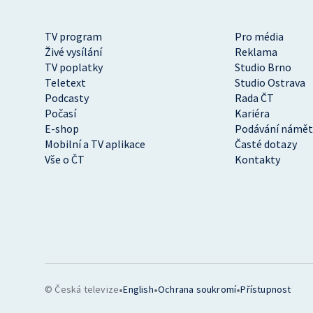
TV program
Pro média
Živé vysílání
Reklama
TV poplatky
Studio Brno
Teletext
Studio Ostrava
Podcasty
Rada ČT
Počasí
Kariéra
E-shop
Podávání námět
Mobilní a TV aplikace
Časté dotazy
Vše o ČT
Kontakty
•
•
•
© Česká televize
English
Ochrana soukromí
Přístupnost