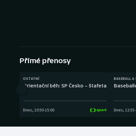
Curling
Dostihy
Florbal
Futsal
Přímé přenosy
Golf
Gymnastika
OSTATNÍ
BASEBALL A
Orientační běh: SP Česko – štafeta
Baseball
Dnes
,
10:50
-
15:00
Dnes
,
12:55
-