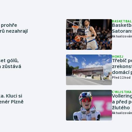
BASKETBAL
í prohře
Basketb
rů nezahrají
Satoran
Aktualizován
HOKEJ
set gólů,
Třebíč p
ín zůstává
zrekons
domácí p
Před 12 hod
CYKLISTIKA
. Kluci si
Volleri
renér Plzně
a před p
žlutého
Aktualizován