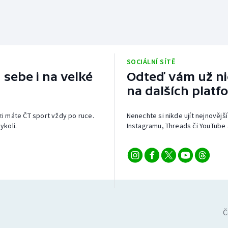
SOCIÁLNÍ SÍTĚ
 sebe i na velké
Odteď vám už nic
na dalších platf
izi máte ČT sport vždy po ruce.
Nenechte si nikde ujít nejnovější
ykoli.
Instagramu, Threads či YouTube 
Č