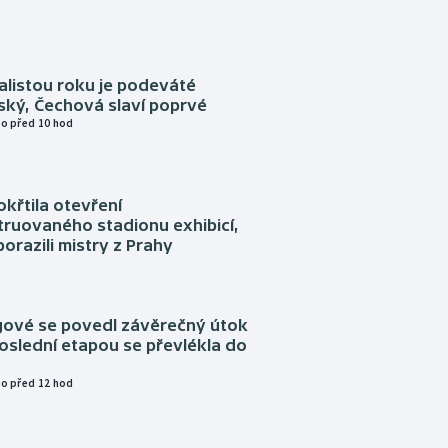
alistou roku je podeváté
ský, Čechová slaví poprvé
o před 10 hod
okřtila otevření
truovaného stadionu exhibicí,
orazili mistry z Prahy
ngové se povedl závěrečný útok
oslední etapou se převlékla do
o před 12 hod