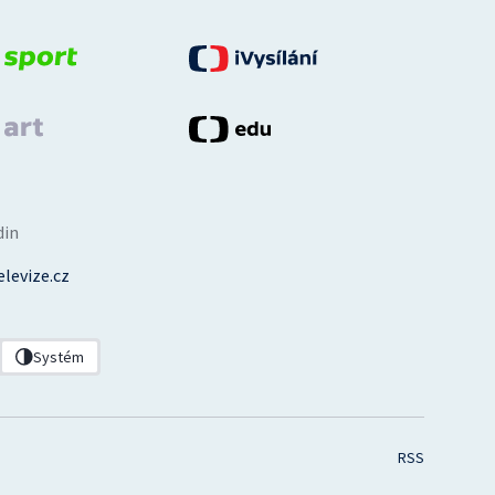
din
levize.cz
Systém
RSS