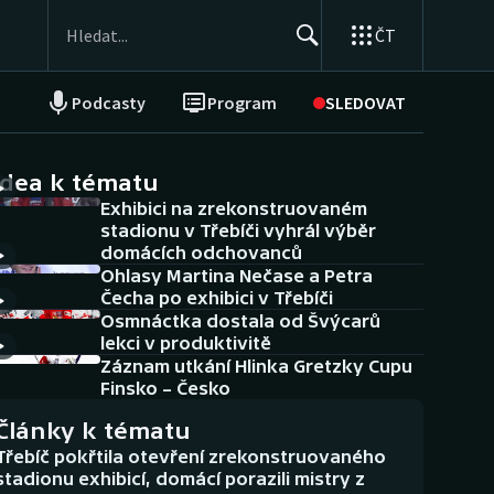
ČT
Podcasty
Program
SLEDOVAT
NEPŘEHLÉDNĚTE
Soutěže
idea k tématu
Exhibici na zrekonstruovaném
Historické návraty
stadionu v Třebíči vyhrál výběr
domácích odchovanců
Aplikace ČT sport
Ohlasy Martina Nečase a Petra
Čecha po exhibici v Třebíči
AZ kvíz
Osmnáctka dostala od Švýcarů
lekci v produktivitě
Záznam utkání Hlinka Gretzky Cupu
Finsko – Česko
Články k tématu
Třebíč pokřtila otevření zrekonstruovaného
stadionu exhibicí, domácí porazili mistry z