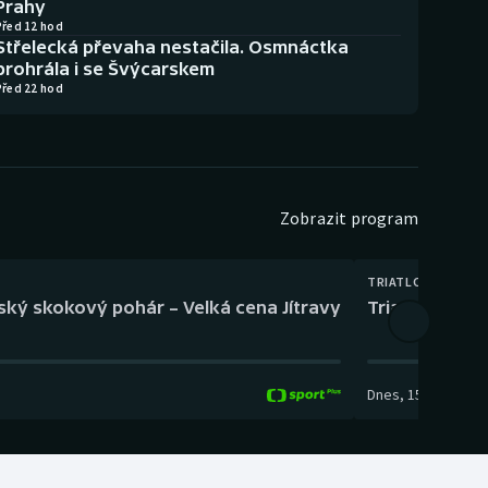
Prahy
Před 12 hod
Střelecká převaha nestačila. Osmnáctka
prohrála i se Švýcarskem
Před 22 hod
Zobrazit program
TRIATLON
eský skokový pohár – Velká cena Jítravy
Triatlon: XTE
Dnes
,
15:00
-
16:10