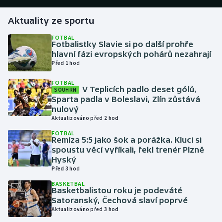
Aktuality ze sportu
Gymnastika
FOTBAL
Fotbalistky Slavie si po další prohře
Házená
hlavní fázi evropských pohárů nezahrají
Před 1 hod
Jezdectví
FOTBAL
V Teplicích padlo deset gólů,
SOUHRN
Judo
Sparta padla v Boleslavi, Zlín zůstává
nulový
Krasobruslení
Aktualizováno před 2 hod
FOTBAL
Remíza 5:5 jako šok a porážka. Kluci si
Lezení
spoustu věcí vyříkali, řekl trenér Plzně
Hyský
Lyže a snowboard
Před 3 hod
BASKETBAL
Moderní pětiboj
Basketbalistou roku je podeváté
Satoranský, Čechová slaví poprvé
Aktualizováno před 3 hod
Motorsport