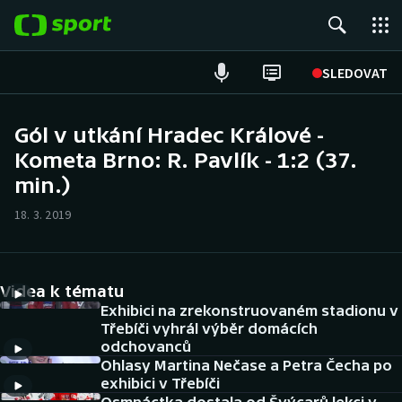
POPULÁRNÍ
SLEDOVAT
Fotbal
Gól v utkání Hradec Králové -
Kometa Brno: R. Pavlík - 1:2 (37.
Hokej
min.)
Tenis
18. 3. 2019
Atletika
Cyklistika
Videa k tématu
Exhibici na zrekonstruovaném stadionu v
DALŠÍ SPORTY
Třebíči vyhrál výběr domácích
odchovanců
Ohlasy Martina Nečase a Petra Čecha po
Americký fotbal
NEPŘEHLÉDNĚTE
exhibici v Třebíči