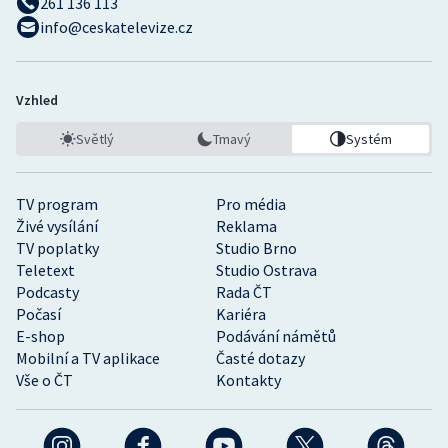
261 136 113
info@ceskatelevize.cz
Vzhled
Světlý
Tmavý
Systém
TV program
Pro média
Živé vysílání
Reklama
TV poplatky
Studio Brno
Teletext
Studio Ostrava
Podcasty
Rada ČT
Počasí
Kariéra
E-shop
Podávání námětů
Mobilní a TV aplikace
Časté dotazy
Vše o ČT
Kontakty