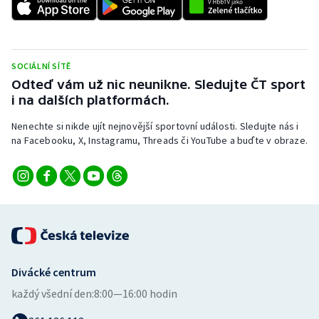
Stolní tenis
Triatlon
SOCIÁLNÍ SÍTĚ
Veslování
Odteď vám už nic neunikne. Sledujte ČT sport
i na dalších platformách.
Vodní slalom
Nenechte si nikde ujít nejnovější sportovní události. Sledujte nás i
na Facebooku, X, Instagramu, Threads či YouTube a buďte v obraze.
Volejbal
Ostatní
Divácké centrum
každý všední den:
8:00—16:00 hodin