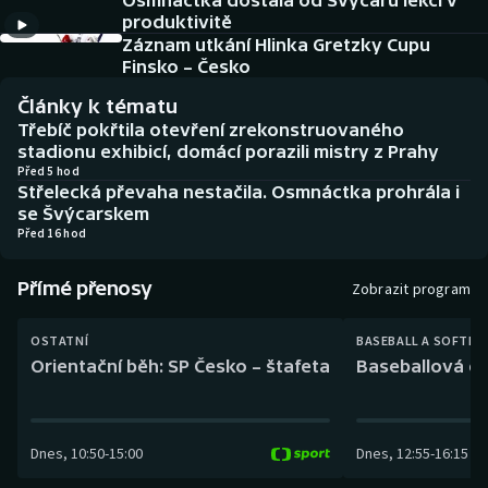
Osmnáctka dostala od Švýcarů lekci v
Baseball a softbal
Soutěže
produktivitě
Záznam utkání Hlinka Gretzky Cupu
Basketbal
Historické návraty
Finsko – Česko
Články k tématu
Biatlon
Aplikace ČT sport
Třebíč pokřtila otevření zrekonstruovaného
stadionu exhibicí, domácí porazili mistry z Prahy
Boby a skeleton
AZ kvíz
Před 5 hod
Střelecká převaha nestačila. Osmnáctka prohrála i
se Švýcarskem
Box
Před 16 hod
Curling
Přímé přenosy
Zobrazit program
Dostihy
OSTATNÍ
BASEBALL A SOFTBA
Orientační běh: SP Česko – štafeta
Baseballová ex
Florbal
Futsal
Dnes
,
10:50
-
15:00
Dnes
,
12:55
-
16:15
Golf