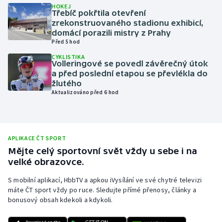
HOKEJ
Třebíč pokřtila otevření
Olympijské hry
zrekonstruovaného stadionu exhibicí,
domácí porazili mistry z Prahy
Parasport
Před 5 hod
CYKLISTIKA
Plavání
Volleringové se povedl závěrečný útok
a před poslední etapou se převlékla do
žlutého
Plážový volejbal
Aktualizováno před 6 hod
Ragby
Rychlobruslení
APLIKACE ČT SPORT
Mějte celý sportovní svět vždy u sebe i na
Rychlostní kanoistika
velké obrazovce.
S mobilní aplikací, HbbTV a apkou iVysílání ve své chytré televizi
Short track
máte ČT sport vždy po ruce. Sledujte přímé přenosy, články a
bonusový obsah kdekoli a kdykoli.
Sportovní střelba