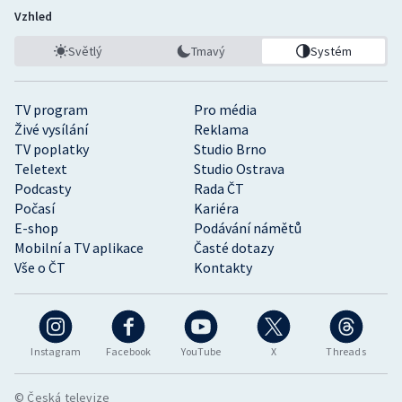
Vzhled
Světlý
Tmavý
Systém
TV program
Pro média
Živé vysílání
Reklama
TV poplatky
Studio Brno
Teletext
Studio Ostrava
Podcasty
Rada ČT
Počasí
Kariéra
E-shop
Podávání námětů
Mobilní a TV aplikace
Časté dotazy
Vše o ČT
Kontakty
Instagram
Facebook
YouTube
X
Threads
© Česká televize