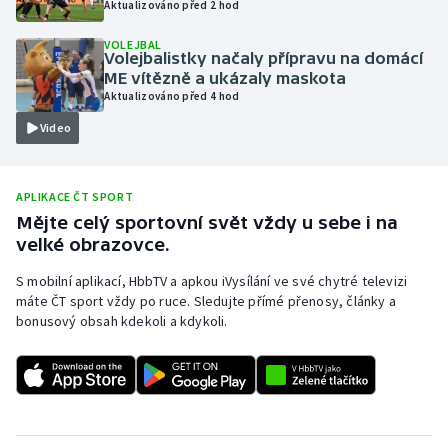
Aktualizováno před 2 hod
Olympijské hry
VOLEJBAL
Volejbalistky načaly přípravu na domácí
Parasport
ME vítězně a ukázaly maskota
Aktualizováno před 4 hod
Plavání
Video
Plážový volejbal
APLIKACE ČT SPORT
Ragby
Mějte celý sportovní svět vždy u sebe i na
velké obrazovce.
Rychlobruslení
S mobilní aplikací, HbbTV a apkou iVysílání ve své chytré televizi
máte ČT sport vždy po ruce. Sledujte přímé přenosy, články a
Rychlostní kanoistika
bonusový obsah kdekoli a kdykoli.
Short track
Sportovní střelba