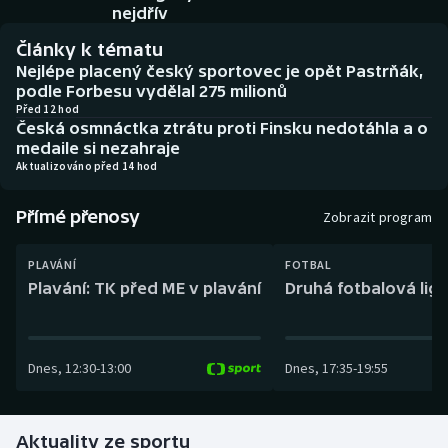
Baseball a softbal
Soutěže
nejdřív
Články k tématu
Basketbal
Historické návraty
Nejlépe placený český sportovec je opět Pastrňák,
podle Forbesu vydělal 275 milionů
Biatlon
Aplikace ČT sport
Před 12 hod
Česká osmnáctka ztrátu proti Finsku nedotáhla a o
medaile si nezahraje
Boby a skeleton
AZ kvíz
Aktualizováno před 14 hod
Box
Přímé přenosy
Zobrazit program
Curling
PLAVÁNÍ
FOTBAL
Plavání: TK před ME v plavání
Druhá fotbalová liga
Dostihy
Florbal
Dnes
,
12:30
-
13:00
Dnes
,
17:35
-
19:55
Futsal
Aktuality ze sportu
Golf