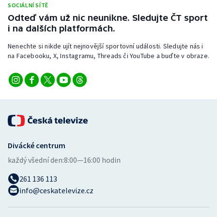
SOCIÁLNÍ SÍTĚ
Stolní tenis
Odteď vám už nic neunikne. Sledujte ČT sport
i na dalších platformách.
Triatlon
Nenechte si nikde ujít nejnovější sportovní události. Sledujte nás i
Veslování
na Facebooku, X, Instagramu, Threads či YouTube a buďte v obraze.
Vodní slalom
Volejbal
Ostatní
Divácké centrum
každý všední den:
8:00—16:00 hodin
261 136 113
info@ceskatelevize.cz