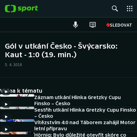
POPULÁRNÍ
SLEDOVAT
Fotbal
Gól v utkání Česko - Švýcarsko:
Kaut - 1:0 (19. min.)
Hokej
5. 4. 2018
Tenis
Atletika
Videa k tématu
Cyklistika
Záznam utkání Hlinka Gretzky Cupu
Finsko – Česko
Sestřih utkání Hlinka Gretzky Cupu Finsko
DALŠÍ SPORTY
– Česko
Vítězstvím 4:0 nad Táborem zahájil Motor
Americký fotbal
NEPŘEHLÉDNĚTE
letní přípravu
Hörnig: Bylo důležité otevřít skóre co