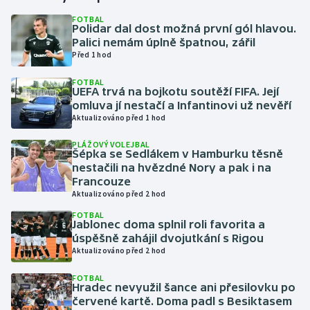
FOTBAL
Polidar dal dost možná první gól hlavou.
Gymnastika
Palici nemám úplně špatnou, zářil
Před 1 hod
Házená
FOTBAL
UEFA trvá na bojkotu soutěží FIFA. Její
Jezdectví
omluva jí nestačí a Infantinovi už nevěří
Aktualizováno před 1 hod
Judo
PLÁŽOVÝ VOLEJBAL
Šépka se Sedlákem v Hamburku těsně
Krasobruslení
nestačili na hvězdné Nory a pak i na
Francouze
Aktualizováno před 2 hod
Lezení
FOTBAL
Jablonec doma splnil roli favorita a
Lyže a snowboard
úspěšně zahájil dvojutkání s Rigou
Aktualizováno před 2 hod
Moderní pětiboj
FOTBAL
Hradec nevyužil šance ani přesilovku po
Motorsport
červené kartě. Doma padl s Besiktasem