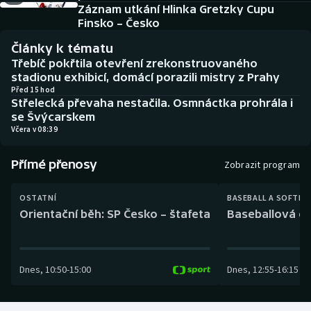
Baseball a softbal
Soutěže
Záznam utkání Hlinka Gretzky Cupu
Finsko – Česko
Basketbal
Historické návraty
Články k tématu
Třebíč pokřtila otevření zrekonstruovaného
Biatlon
Aplikace ČT sport
stadionu exhibicí, domácí porazili mistry z Prahy
Před 15 hod
Střelecká převaha nestačila. Osmnáctka prohrála i
Boby a skeleton
AZ kvíz
se Švýcarskem
Včera v 08:39
Box
Přímé přenosy
Zobrazit program
Curling
OSTATNÍ
BASEBALL A SOFTBA
Dostihy
Orientační běh: SP Česko – štafeta
Baseballová ex
Florbal
Dnes
,
10:50
-
15:00
Dnes
,
12:55
-
16:15
Futsal
Golf