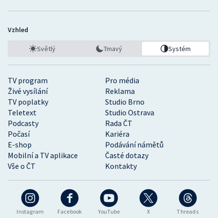
Vzhled
Světlý
Tmavý
Systém
TV program
Pro média
Živé vysílání
Reklama
TV poplatky
Studio Brno
Teletext
Studio Ostrava
Podcasty
Rada ČT
Počasí
Kariéra
E-shop
Podávání námětů
Mobilní a TV aplikace
Časté dotazy
Vše o ČT
Kontakty
Instagram
Facebook
YouTube
X
Threads