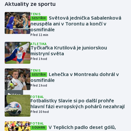
Aktuality ze sportu
Gymnastika
TENIS
Světová jednička Sabalenková
SESTŘIH
neuspěla ani v Torontu a končí v
Házená
osmifinále
Před 12 min
Jezdectví
ATLETIKA
Tyčkařka Krutilová je juniorskou
mistryní světa
Judo
Před 1 hod
Krasobruslení
TENIS
Lehečka v Montrealu dohrál v
SESTŘIH
osmifinále
Lezení
Před 2 hod
Video
FOTBAL
Lyže a snowboard
Fotbalistky Slavie si po další prohře
hlavní fázi evropských pohárů nezahrají
Moderní pětiboj
Před 10 hod
FOTBAL
Motorsport
V Teplicích padlo deset gólů,
SOUHRN