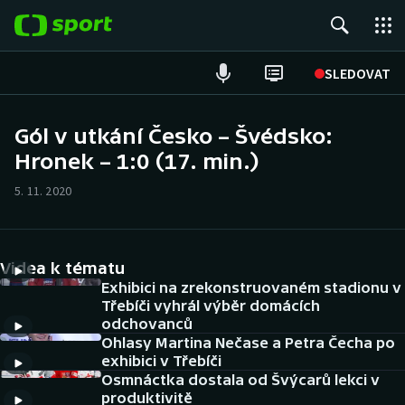
POPULÁRNÍ
SLEDOVAT
Fotbal
Gól v utkání Česko – Švédsko:
Hronek – 1:0 (17. min.)
Hokej
5. 11. 2020
Tenis
Atletika
Videa k tématu
Cyklistika
Exhibici na zrekonstruovaném stadionu v
Třebíči vyhrál výběr domácích
odchovanců
DALŠÍ SPORTY
Ohlasy Martina Nečase a Petra Čecha po
exhibici v Třebíči
Americký fotbal
NEPŘEHLÉDNĚTE
Osmnáctka dostala od Švýcarů lekci v
produktivitě