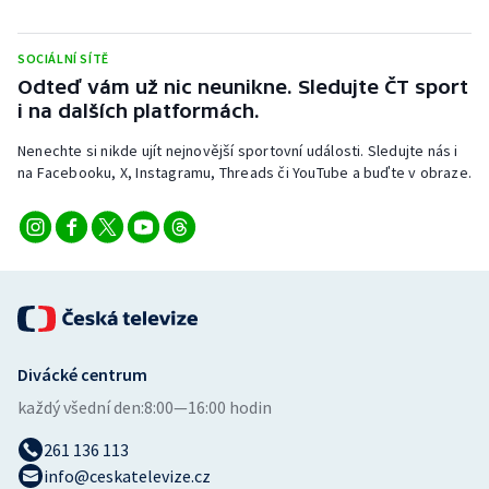
Stolní tenis
SOCIÁLNÍ SÍTĚ
Triatlon
Odteď vám už nic neunikne. Sledujte ČT sport
i na dalších platformách.
Veslování
Nenechte si nikde ujít nejnovější sportovní události. Sledujte nás i
Vodní slalom
na Facebooku, X, Instagramu, Threads či YouTube a buďte v obraze.
Volejbal
Ostatní
Divácké centrum
každý všední den:
8:00—16:00 hodin
261 136 113
info@ceskatelevize.cz