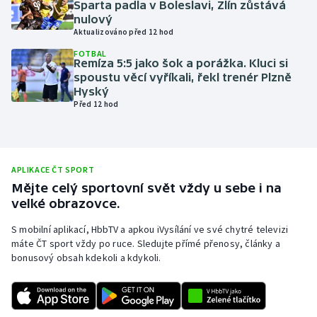
Sparta padla v Boleslavi, Zlín zůstává
nulový
Olympijské hry
Aktualizováno před 12 hod
Parasport
FOTBAL
Remíza 5:5 jako šok a porážka. Kluci si
spoustu věcí vyříkali, řekl trenér Plzně
Plavání
Hyský
Před 12 hod
Plážový volejbal
Ragby
APLIKACE ČT SPORT
Mějte celý sportovní svět vždy u sebe i na
Rychlobruslení
velké obrazovce.
Rychlostní kanoistika
S mobilní aplikací, HbbTV a apkou iVysílání ve své chytré televizi
máte ČT sport vždy po ruce. Sledujte přímé přenosy, články a
bonusový obsah kdekoli a kdykoli.
Short track
Sportovní střelba