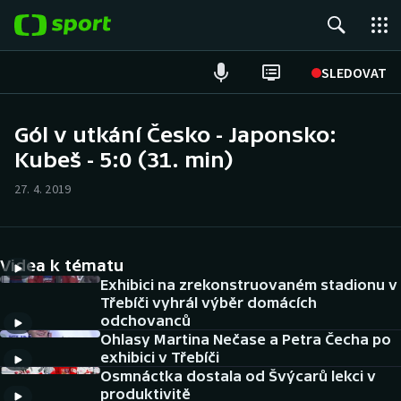
POPULÁRNÍ
SLEDOVAT
Fotbal
Gól v utkání Česko - Japonsko:
Kubeš - 5:0 (31. min)
Hokej
27. 4. 2019
Tenis
Atletika
Videa k tématu
Cyklistika
Exhibici na zrekonstruovaném stadionu v
Třebíči vyhrál výběr domácích
odchovanců
DALŠÍ SPORTY
Ohlasy Martina Nečase a Petra Čecha po
exhibici v Třebíči
Americký fotbal
NEPŘEHLÉDNĚTE
Osmnáctka dostala od Švýcarů lekci v
produktivitě