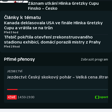
Baseball a softbal
Soutěže
Záznam utkání Hlinka Gretzky Cupu
Finsko – Česko
Basketbal
Historické návraty
Články k tématu
Kanada deklasovala USA ve finále Hlinka Gretzky
Biatlon
Aplikace ČT sport
Cupu a vrátila se na trůn
Před 3 hod
Třebíč pokřtila otevření zrekonstruovaného
Boby a skeleton
AZ kvíz
stadionu exhibicí, domácí porazili mistry z Prahy
Před 19 hod
Box
Přímé přenosy
Zobrazit program
Curling
JEZDECTVÍ
Dostihy
Jezdectví: Český skokový pohár – Velká cena Jítravy
Florbal
14:50
-
19:00
ŽIVĚ
Futsal
Golf