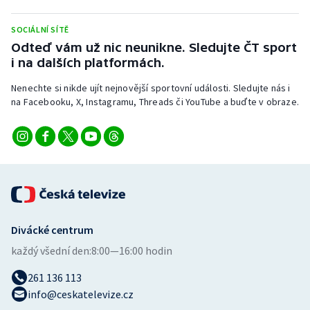
Stolní tenis
SOCIÁLNÍ SÍTĚ
Triatlon
Odteď vám už nic neunikne. Sledujte ČT sport
i na dalších platformách.
Veslování
Nenechte si nikde ujít nejnovější sportovní události. Sledujte nás i
na Facebooku, X, Instagramu, Threads či YouTube a buďte v obraze.
Vodní slalom
Volejbal
Ostatní
Divácké centrum
každý všední den:
8:00—16:00 hodin
261 136 113
info@ceskatelevize.cz