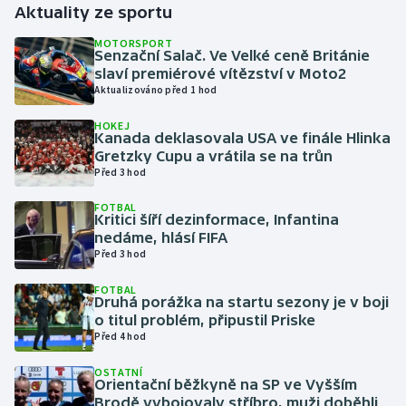
Aktuality ze sportu
Gymnastika
MOTORSPORT
Senzační Salač. Ve Velké ceně Británie
slaví premiérové vítězství v Moto2
Házená
Aktualizováno před 1 hod
HOKEJ
Jezdectví
Kanada deklasovala USA ve finále Hlinka
Gretzky Cupu a vrátila se na trůn
Judo
Před 3 hod
FOTBAL
Krasobruslení
Kritici šíří dezinformace, Infantina
nedáme, hlásí FIFA
Před 3 hod
Lezení
FOTBAL
Lyže a snowboard
Druhá porážka na startu sezony je v boji
o titul problém, připustil Priske
Před 4 hod
Moderní pětiboj
OSTATNÍ
Orientační běžkyně na SP ve Vyšším
Motorsport
Brodě vybojovaly stříbro, muži doběhli