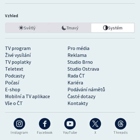
Vzhled
Světlý
Tmavý
Systém
TV program
Pro média
Živé vysílání
Reklama
TV poplatky
Studio Brno
Teletext
Studio Ostrava
Podcasty
Rada ČT
Počasí
Kariéra
E-shop
Podávání námětů
Mobilní a TV aplikace
Časté dotazy
Vše o ČT
Kontakty
Instagram
Facebook
YouTube
X
Threads