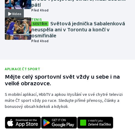
pátí
Olympijské hry
Před 4 hod
Video
TENIS
Parasport
Světová jednička Sabalenková
SESTŘIH
neuspěla ani v Torontu a končí v
osmifinále
Plavání
Před 4 hod
Plážový volejbal
Ragby
APLIKACE ČT SPORT
Mějte celý sportovní svět vždy u sebe i na
Rychlobruslení
velké obrazovce.
S mobilní aplikací, HbbTV a apkou iVysílání ve své chytré televizi
Rychlostní kanoistika
máte ČT sport vždy po ruce. Sledujte přímé přenosy, články a
bonusový obsah kdekoli a kdykoli.
Short track
Sportovní střelba