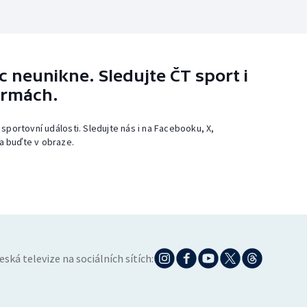
 neunikne. Sledujte ČT sport i
ormách.
 sportovní události. Sledujte nás i na Facebooku, X,
a buďte v obraze.
eská televize na sociálních sítích: