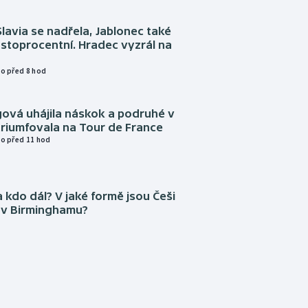
Slavia se nadřela, Jablonec také
stoprocentní. Hradec vyzrál na
o před 8 hod
gová uhájila náskok a podruhé v
triumfovala na Tour de France
o před 11 hod
 kdo dál? V jaké formě jsou Češi
 v Birminghamu?