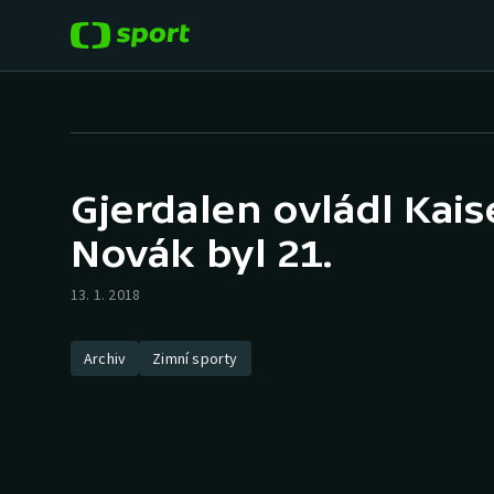
POPULÁRNÍ
DALŠÍ SPORTY
Fotbal
Americký fotbal
Gjerdalen ovládl Kais
Hokej
Baseball a softbal
Novák byl 21.
Tenis
Basketbal
13. 1. 2018
Atletika
Biatlon
Archiv
Zimní sporty
Cyklistika
Boby a skeleton
Box