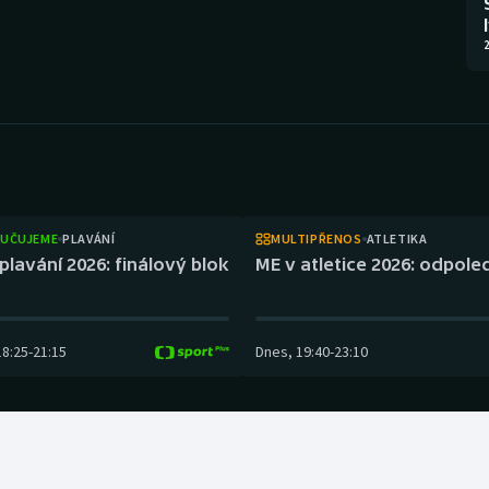
Moderní pětiboj
Triatlon
2
Motorsport
Veslování
Olympijské hry
Vodní slalom
Parasport
Volejbal
Plavání
Ostatní
UČUJEME
PLAVÁNÍ
MULTIPŘENOS
ATLETIKA
plavání 2026: finálový blok
ME v atletice 2026: odpol
Plážový volejbal
18:25
-
21:15
Dnes
,
19:40
-
23:10