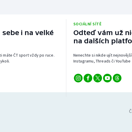
SOCIÁLNÍ SÍTĚ
 sebe i na velké
Odteď vám už nic
na dalších platf
izi máte ČT sport vždy po ruce.
Nenechte si nikde ujít nejnovější
ykoli.
Instagramu, Threads či YouTube 
Č