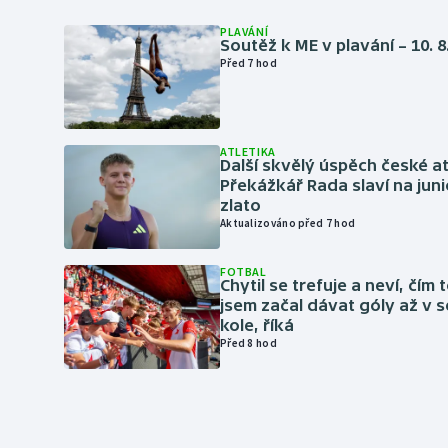
PLAVÁNÍ
Soutěž k ME v plavání – 10. 8
Před 7 hod
ATLETIKA
Další skvělý úspěch české at
Překážkář Rada slaví na ju
zlato
Aktualizováno před 7 hod
FOTBAL
Chytil se trefuje a neví, čím 
jsem začal dávat góly až v
kole, říká
Před 8 hod