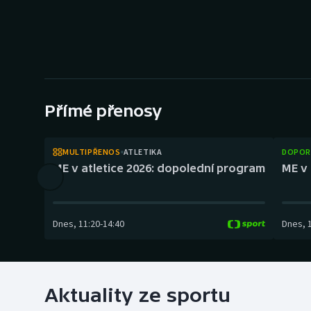
Curling
Dostihy
Florbal
Futsal
Přímé přenosy
Golf
MULTIPŘENOS
ATLETIKA
DOPOR
ME v atletice 2026: dopolední program
ME v 
Gymnastika
Dnes
,
11:20
-
14:40
Dnes
,
Aktuality ze sportu