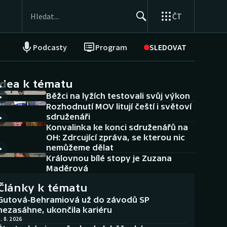
ČT
Podcasty
Program
SLEDOVAT
NEPŘEHLÉDNĚTE
Soutěže
idea k tématu
Běžci na lyžích testovali svůj výkon
Historické návraty
Rozhodnutí MOV litují čeští i světoví
sdruženáři
Aplikace ČT sport
Konvalinka ke konci sdruženářů na
OH: Zdrcující zpráva, se kterou nic
AZ kvíz
nemůžeme dělat
Královnou bílé stopy je Zuzana
Maděrová
Články k tématu
Gutová-Behramiová už do závodů SP
nezasáhne, ukončila kariéru
. 8. 2026