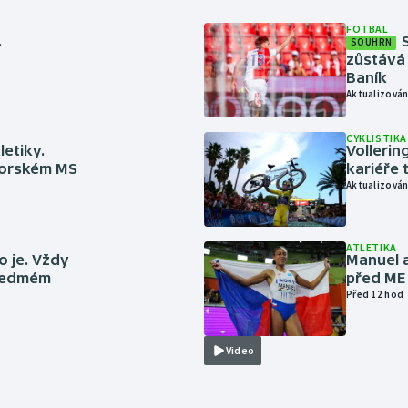
FOTBAL
.
SOUHRN
zůstává 
Baník
Aktualizován
CYKLISTIKA
letiky.
Vollerin
niorském MS
kariéře 
Aktualizován
ATLETIKA
to je. Vždy
Manuel a
 sedmém
před ME
Před 12 hod
Video