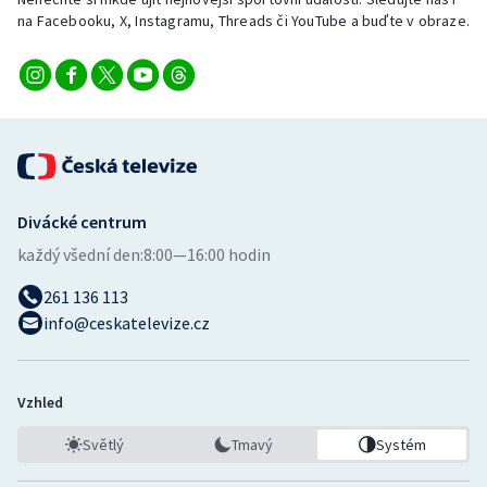
Stolní tenis
na Facebooku, X, Instagramu, Threads či YouTube a buďte v obraze.
Triatlon
Veslování
Vodní slalom
Divácké centrum
Volejbal
každý všední den:
8:00—16:00 hodin
Ostatní
261 136 113
info@ceskatelevize.cz
Vzhled
Světlý
Tmavý
Systém