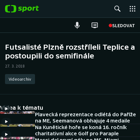
POPULÁRNÍ
SLEDOVAT
Fotbal
Futsalisté Plzně rozstříleli Teplice a
postoupili do semifinále
Hokej
27. 3. 2018
Tenis
Videoarchiv
Atletika
Cyklistika
Videa k tématu
DALŠÍ SPORTY
Plavecká reprezentace odlétá do Paříže
na ME, Seemanová obhajuje 4 medaile
Na Kunětické hoře se koná 16. ročník
Americký fotbal
NEPŘEHLÉDNĚTE
charitativní akce Golf pro Paraple