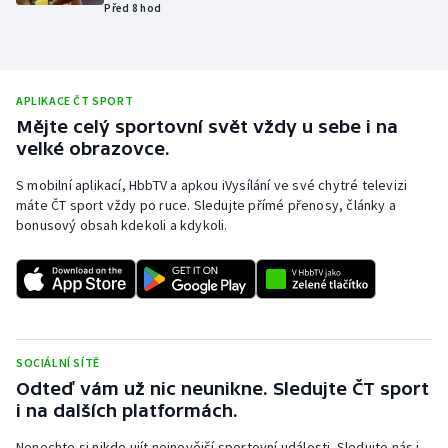
Před 8 hod
Olympijské hry
Parasport
APLIKACE ČT SPORT
Plavání
Mějte celý sportovní svět vždy u sebe i na
velké obrazovce.
Plážový volejbal
S mobilní aplikací, HbbTV a apkou iVysílání ve své chytré televizi
máte ČT sport vždy po ruce. Sledujte přímé přenosy, články a
Ragby
bonusový obsah kdekoli a kdykoli.
Rychlobruslení
Rychlostní kanoistika
SOCIÁLNÍ SÍTĚ
Short track
Odteď vám už nic neunikne. Sledujte ČT sport
i na dalších platformách.
Sportovní střelba
Nenechte si nikde ujít nejnovější sportovní události. Sledujte nás i