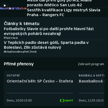
Messi dal první góly po MS, Miami
Baseball a softbal
Soutěže
porazilo Atlético San Luis 4:2
Sestřih kvalifikace Ligy mistryň Slavia
Basketbal
Historické návraty
Praha – Rangers FC
Články k tématu
Biatlon
Aplikace ČT sport
Fotbalistky Slavie si po další prohře hlavní fázi
evropských pohárů nezahrají
Boby a skeleton
AZ kvíz
Před 1 hod
V Teplicích padlo deset gólů, Sparta padla v
Boleslavi, Zlín zůstává nulový
Box
Aktualizováno před 2 hod
Curling
Přímé přenosy
Zobrazit program
Dostihy
OSTATNÍ
BASEBALL A SOFTBA
Orientační běh: SP Česko – štafeta
Baseballová ex
Florbal
Futsal
Dnes
,
10:50
-
15:00
Dnes
,
12:55
-
16:15
Golf