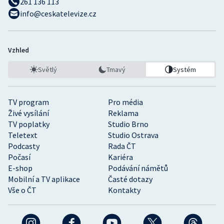
261 136 113
info@ceskatelevize.cz
Vzhled
Světlý
Tmavý
Systém
TV program
Pro média
Živé vysílání
Reklama
TV poplatky
Studio Brno
Teletext
Studio Ostrava
Podcasty
Rada ČT
Počasí
Kariéra
E-shop
Podávání námětů
Mobilní a TV aplikace
Časté dotazy
Vše o ČT
Kontakty