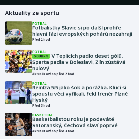
Aktuality ze sportu
Gymnastika
FOTBAL
Fotbalistky Slavie si po další prohře
Házená
hlavní fázi evropských pohárů nezahrají
Před 1 hod
Jezdectví
FOTBAL
V Teplicích padlo deset gólů,
SOUHRN
Judo
Sparta padla v Boleslavi, Zlín zůstává
nulový
Krasobruslení
Aktualizováno před 2 hod
FOTBAL
Remíza 5:5 jako šok a porážka. Kluci si
Lezení
spoustu věcí vyříkali, řekl trenér Plzně
Hyský
Lyže a snowboard
Před 3 hod
BASKETBAL
Moderní pětiboj
Basketbalistou roku je podeváté
Satoranský, Čechová slaví poprvé
Aktualizováno před 3 hod
Motorsport