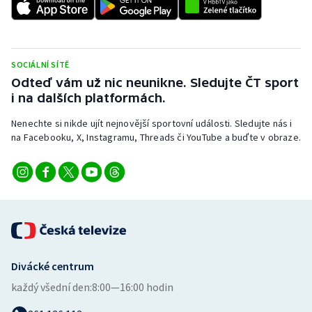
Stolní tenis
Triatlon
SOCIÁLNÍ SÍTĚ
Veslování
Odteď vám už nic neunikne. Sledujte ČT sport
i na dalších platformách.
Vodní slalom
Nenechte si nikde ujít nejnovější sportovní události. Sledujte nás i
na Facebooku, X, Instagramu, Threads či YouTube a buďte v obraze.
Volejbal
Ostatní
Divácké centrum
každý všední den:
8:00—16:00 hodin