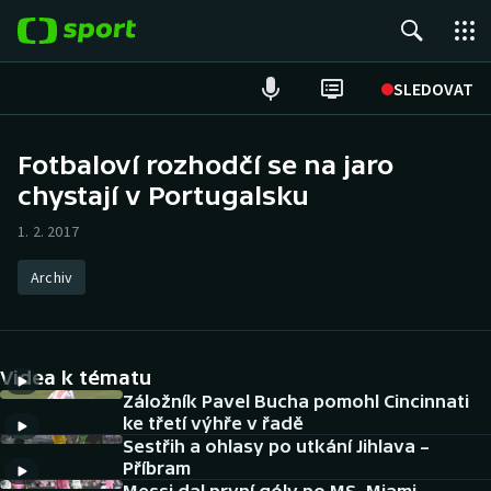
POPULÁRNÍ
SLEDOVAT
Fotbal
Fotbaloví rozhodčí se na jaro
chystají v Portugalsku
Hokej
1. 2. 2017
Tenis
Archiv
Atletika
Cyklistika
Videa k tématu
DALŠÍ SPORTY
Záložník Pavel Bucha pomohl Cincinnati
ke třetí výhře v řadě
Sestřih a ohlasy po utkání Jihlava –
Americký fotbal
NEPŘEHLÉDNĚTE
Příbram