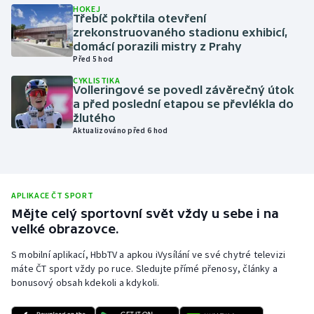
HOKEJ
Třebíč pokřtila otevření
Olympijské hry
zrekonstruovaného stadionu exhibicí,
domácí porazili mistry z Prahy
Parasport
Před 5 hod
CYKLISTIKA
Plavání
Volleringové se povedl závěrečný útok
a před poslední etapou se převlékla do
žlutého
Plážový volejbal
Aktualizováno před 6 hod
Ragby
Rychlobruslení
APLIKACE ČT SPORT
Mějte celý sportovní svět vždy u sebe i na
Rychlostní kanoistika
velké obrazovce.
S mobilní aplikací, HbbTV a apkou iVysílání ve své chytré televizi
Short track
máte ČT sport vždy po ruce. Sledujte přímé přenosy, články a
bonusový obsah kdekoli a kdykoli.
Sportovní střelba