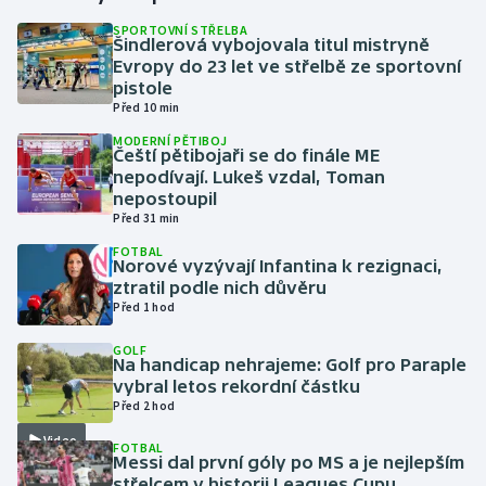
SPORTOVNÍ STŘELBA
Šindlerová vybojovala titul mistryně
Gymnastika
Evropy do 23 let ve střelbě ze sportovní
pistole
Házená
Před 10 min
MODERNÍ PĚTIBOJ
Jezdectví
Čeští pětibojaři se do finále ME
nepodívají. Lukeš vzdal, Toman
nepostoupil
Judo
Před 31 min
FOTBAL
Krasobruslení
Norové vyzývají Infantina k rezignaci,
ztratil podle nich důvěru
Lezení
Před 1 hod
GOLF
Lyže a snowboard
Na handicap nehrajeme: Golf pro Paraple
vybral letos rekordní částku
Před 2 hod
Moderní pětiboj
Video
FOTBAL
Messi dal první góly po MS a je nejlepším
Motorsport
střelcem v historii Leagues Cupu