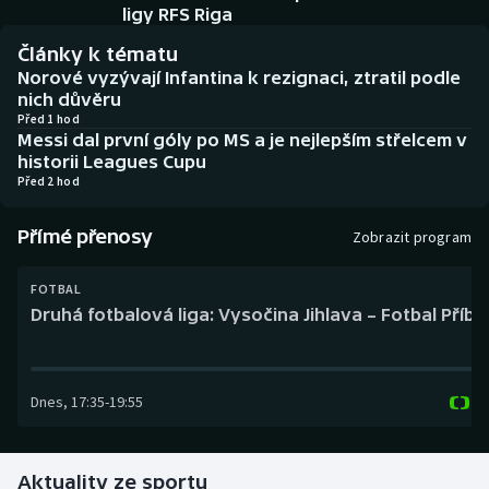
Baseball a softbal
Soutěže
ligy RFS Riga
Články k tématu
Basketbal
Historické návraty
Norové vyzývají Infantina k rezignaci, ztratil podle
nich důvěru
Biatlon
Aplikace ČT sport
Před 1 hod
Messi dal první góly po MS a je nejlepším střelcem v
historii Leagues Cupu
Boby a skeleton
AZ kvíz
Před 2 hod
Box
Přímé přenosy
Zobrazit program
Curling
FOTBAL
Druhá fotbalová liga: Vysočina Jihlava – Fotbal Příb
Dostihy
Florbal
Dnes
,
17:35
-
19:55
Futsal
Aktuality ze sportu
Golf