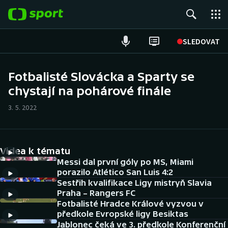
POPULÁRNÍ
SLEDOVAT
Fotbal
Fotbalisté Slovácka a Sparty se
chystají na pohárové finále
Hokej
3. 5. 2022
Tenis
Atletika
Videa k tématu
Cyklistika
Messi dal první góly po MS, Miami
porazilo Atlético San Luis 4:2
Sestřih kvalifikace Ligy mistryň Slavia
DALŠÍ SPORTY
Praha – Rangers FC
Fotbalisté Hradce Králové vyzvou v
Americký fotbal
NEPŘEHLÉDNĚTE
předkole Evropské ligy Besiktas
Jablonec čeká ve 3. předkole Konferenční