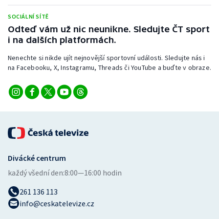
Stolní tenis
SOCIÁLNÍ SÍTĚ
Odteď vám už nic neunikne. Sledujte ČT sport
Triatlon
i na dalších platformách.
Veslování
Nenechte si nikde ujít nejnovější sportovní události. Sledujte nás i
na Facebooku, X, Instagramu, Threads či YouTube a buďte v obraze.
Vodní slalom
Volejbal
Ostatní
Divácké centrum
každý všední den:
8:00—16:00 hodin
261 136 113
info@ceskatelevize.cz