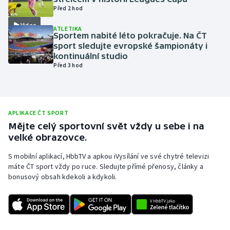
Před 2 hod
Olympijské hry
Video
ATLETIKA
Sportem nabité léto pokračuje. Na ČT
Parasport
sport sledujte evropské šampionáty i
kontinuální studio
Plavání
Před 3 hod
Plážový volejbal
Ragby
APLIKACE ČT SPORT
Mějte celý sportovní svět vždy u sebe i na
velké obrazovce.
Rychlobruslení
S mobilní aplikací, HbbTV a apkou iVysílání ve své chytré televizi
Rychlostní kanoistika
máte ČT sport vždy po ruce. Sledujte přímé přenosy, články a
bonusový obsah kdekoli a kdykoli.
Short track
Sportovní střelba