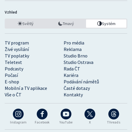
Vzhled
Světlý
Tmavý
Systém
TV program
Pro média
Živé vysílání
Reklama
TV poplatky
Studio Brno
Teletext
Studio Ostrava
Podcasty
Rada ČT
Počasí
Kariéra
E-shop
Podávání námětů
Mobilní a TV aplikace
Časté dotazy
Vše o ČT
Kontakty
Instagram
Facebook
YouTube
X
Threads