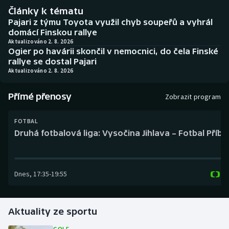
Baseball a softbal
Soutěže
Články k tématu
Pajari z týmu Toyota využil chyb soupeřů a vyhrál
Basketbal
Historické návraty
domácí Finskou rallye
Aktualizováno 2. 8. 2026
Ogier po havárii skončil v nemocnici, do čela Finské
Biatlon
Aplikace ČT sport
rallye se dostal Pajari
Aktualizováno 2. 8. 2026
Boby a skeleton
AZ kvíz
Přímé přenosy
Zobrazit program
Box
FOTBAL
Curling
Druhá fotbalová liga: Vysočina Jihlava – Fotbal Příb
Dostihy
Dnes
,
17:35
-
19:55
Florbal
Futsal
Aktuality ze sportu
Golf
GOLF