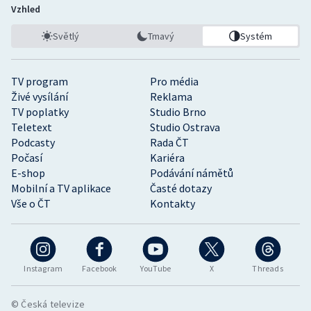
Vzhled
Světlý
Tmavý
Systém
TV program
Pro média
Živé vysílání
Reklama
TV poplatky
Studio Brno
Teletext
Studio Ostrava
Podcasty
Rada ČT
Počasí
Kariéra
E-shop
Podávání námětů
Mobilní a TV aplikace
Časté dotazy
Vše o ČT
Kontakty
Instagram
Facebook
YouTube
X
Threads
© Česká televize