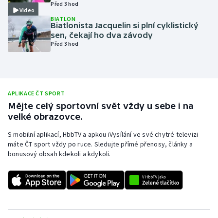
Před 3 hod
Video
Olympijské hry
BIATLON
Biatlonista Jacquelin si plní cyklistický
sen, čekají ho dva závody
Parasport
Před 3 hod
Plavání
Plážový volejbal
APLIKACE ČT SPORT
Mějte celý sportovní svět vždy u sebe i na
Ragby
velké obrazovce.
Rychlobruslení
S mobilní aplikací, HbbTV a apkou iVysílání ve své chytré televizi
máte ČT sport vždy po ruce. Sledujte přímé přenosy, články a
bonusový obsah kdekoli a kdykoli.
Rychlostní kanoistika
Short track
Sportovní střelba