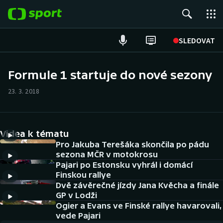
POPULÁRNÍ
SLEDOVAT
Fotbal
Formule 1 startuje do nové sezony
Hokej
23. 3. 2018
Tenis
Videa k tématu
Atletika
Pro Jakuba Terešáka skončila po pádu
sezona MČR v motokrosu
Cyklistika
Pajari po Estonsku vyhrál i domácí
Finskou rallye
DALŠÍ SPORTY
Dvě závěrečné jízdy Jana Kvěcha a finále
GP v Lodži
Americký fotbal
Ogier a Evans ve Finské rallye havarovali,
NEPŘEHLÉDNĚTE
vede Pajari