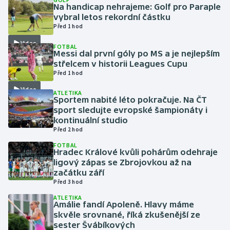
Na handicap nehrajeme: Golf pro Paraple
vybral letos rekordní částku
Gymnastika
Před 1 hod
Video
FOTBAL
Házená
Messi dal první góly po MS a je nejlepším
střelcem v historii Leagues Cupu
Jezdectví
Před 1 hod
Video
ATLETIKA
Judo
Sportem nabité léto pokračuje. Na ČT
sport sledujte evropské šampionáty i
kontinuální studio
Krasobruslení
Před 2 hod
FOTBAL
Lezení
Hradec Králové kvůli pohárům odehraje
ligový zápas se Zbrojovkou až na
Lyže a snowboard
začátku září
Před 3 hod
Moderní pětiboj
ATLETIKA
Amálie fandí Apoleně. Hlavy máme
skvěle srovnané, říká zkušenější ze
Motorsport
sester Švábíkových