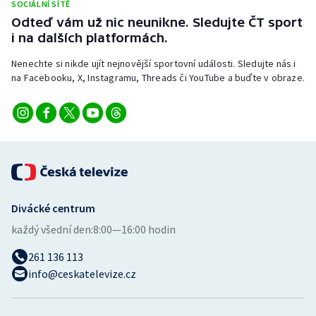
SOCIÁLNÍ SÍTĚ
Stolní tenis
Odteď vám už nic neunikne. Sledujte ČT sport
i na dalších platformách.
Triatlon
Nenechte si nikde ujít nejnovější sportovní události. Sledujte nás i
Veslování
na Facebooku, X, Instagramu, Threads či YouTube a buďte v obraze.
Vodní slalom
Volejbal
Ostatní
Divácké centrum
každý všední den:
8:00—16:00 hodin
261 136 113
info@ceskatelevize.cz