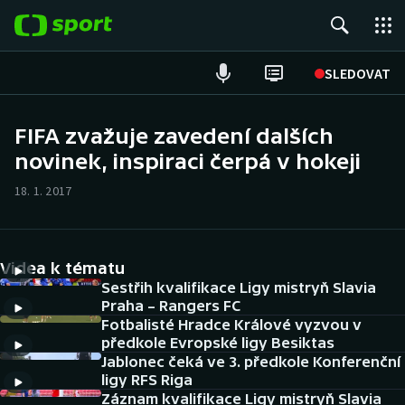
POPULÁRNÍ
SLEDOVAT
Fotbal
FIFA zvažuje zavedení dalších
novinek, inspiraci čerpá v hokeji
Hokej
18. 1. 2017
Tenis
Atletika
Videa k tématu
Cyklistika
Sestřih kvalifikace Ligy mistryň Slavia
Praha – Rangers FC
Fotbalisté Hradce Králové vyzvou v
DALŠÍ SPORTY
předkole Evropské ligy Besiktas
Jablonec čeká ve 3. předkole Konferenční
Americký fotbal
NEPŘEHLÉDNĚTE
ligy RFS Riga
Záznam kvalifikace Ligy mistryň Slavia