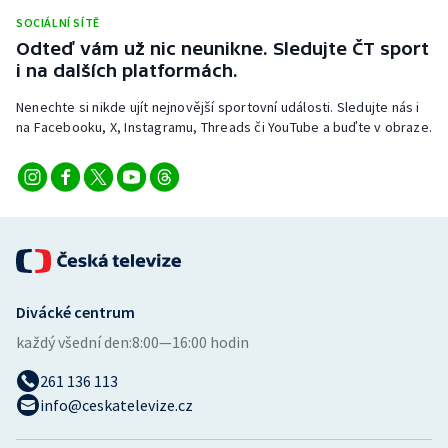
Stolní tenis
SOCIÁLNÍ SÍTĚ
Odteď vám už nic neunikne. Sledujte ČT sport
Triatlon
i na dalších platformách.
Nenechte si nikde ujít nejnovější sportovní události. Sledujte nás i
Veslování
na Facebooku, X, Instagramu, Threads či YouTube a buďte v obraze.
Vodní slalom
Volejbal
Ostatní
Divácké centrum
každý všední den:
8:00—16:00 hodin
261 136 113
info@ceskatelevize.cz