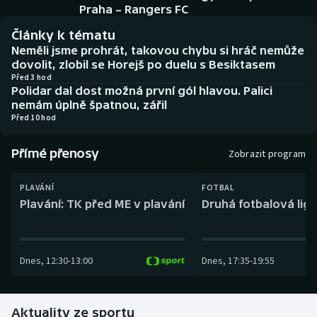
Baseball a softbal
Soutěže
Praha – Rangers FC
Články k tématu
Basketbal
Historické návraty
Neměli jsme prohrát, takovou chybu si hráč nemůže
dovolit, zlobil se Horejš po duelu s Besiktasem
Biatlon
Aplikace ČT sport
Před 3 hod
Polidar dal dost možná první gól hlavou. Palici
nemám úplně špatnou, zářil
Boby a skeleton
AZ kvíz
Před 10 hod
Box
Přímé přenosy
Zobrazit program
Curling
PLAVÁNÍ
FOTBAL
Plavání: TK před ME v plavání
Druhá fotbalová liga
Dostihy
Florbal
Dnes
,
12:30
-
13:00
Dnes
,
17:35
-
19:55
Futsal
Aktuality ze sportu
Golf