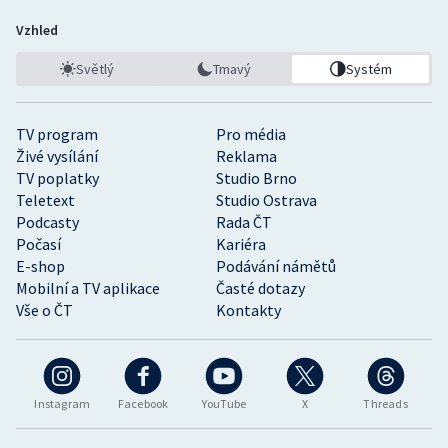
Vzhled
Světlý
Tmavý
Systém
TV program
Pro média
Živé vysílání
Reklama
TV poplatky
Studio Brno
Teletext
Studio Ostrava
Podcasty
Rada ČT
Počasí
Kariéra
E-shop
Podávání námětů
Mobilní a TV aplikace
Časté dotazy
Vše o ČT
Kontakty
Instagram
Facebook
YouTube
X
Threads