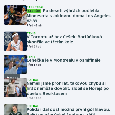
BASKETBAL
Po deseti výhrách podlehla
SESTŘIH
Gymnastika
Minnesota s Joklovou doma Los Angeles
82:89
Házená
Před 46 min
TENIS
Jezdectví
V Torontu už bez Češek: Bartůňková
skončila ve třetím kole
Před 1 hod
Judo
TENIS
Lehečka je v Montrealu v osmifinále
Krasobruslení
Před 1 hod
Lezení
Video
FOTBAL
Neměli jsme prohrát, takovou chybu si
Lyže a snowboard
hráč nemůže dovolit, zlobil se Horejš po
duelu s Besiktasem
Moderní pětiboj
Před 3 hod
FOTBAL
Polidar dal dost možná první gól hlavou.
Motorsport
Palici nemám úplně špatnou, zářil