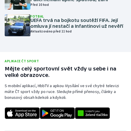
Před 10 hod
Olympijské hry
FOTBAL
UEFA trvá na bojkotu soutěží FIFA. Její
Parasport
omluva jí nestačí a Infantinovi už nevěří
Aktualizováno před 11 hod
Plavání
Plážový volejbal
APLIKACE ČT SPORT
Ragby
Mějte celý sportovní svět vždy u sebe i na
velké obrazovce.
Rychlobruslení
S mobilní aplikací, HbbTV a apkou iVysílání ve své chytré televizi
máte ČT sport vždy po ruce. Sledujte přímé přenosy, články a
Rychlostní kanoistika
bonusový obsah kdekoli a kdykoli.
Short track
Sportovní střelba