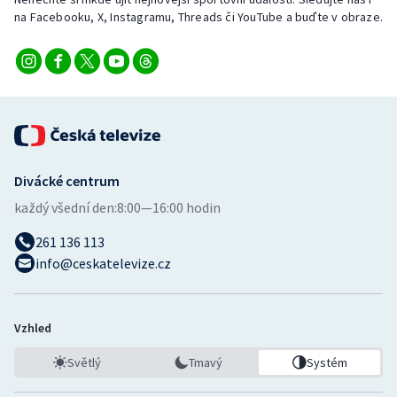
Stolní tenis
na Facebooku, X, Instagramu, Threads či YouTube a buďte v obraze.
Triatlon
Veslování
Vodní slalom
Divácké centrum
Volejbal
každý všední den:
8:00—16:00 hodin
Ostatní
261 136 113
info@ceskatelevize.cz
Vzhled
Světlý
Tmavý
Systém