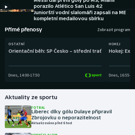
Messi dal první góly po MS, Miami
Baseball a softbal
Soutěže
porazilo Atlético San Luis 4:2
Juniorští vodní slalomáři zapsali na ME
Basketbal
Historické návraty
kompletní medailovou sbírku
Přímé přenosy
Zobrazit program
Biatlon
Aplikace ČT sport
OSTATNÍ
HOKEJ
Boby a skeleton
AZ kvíz
Orientační běh: SP Česko – střední trať
Hokej: Exh
Box
Dnes
,
14:00
-
17:50
Dnes
,
16:55
-
19
Curling
Dostihy
Aktuality ze sportu
Florbal
FOTBAL
Liberec díky gólu Dulaye připravil
Zbrojovku o neporazitelnost
Futsal
Aktualizováno před 6 hod
Golf
VODNÍ SLALOM