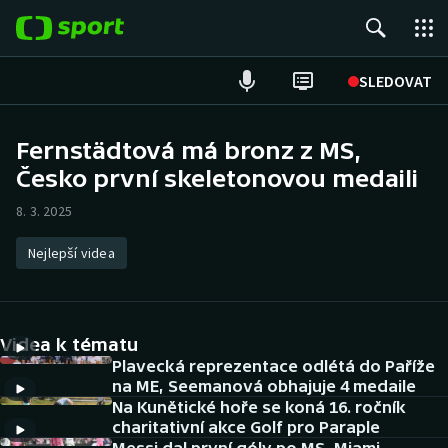
POPULÁRNÍ
SLEDOVAT
Fotbal
Fernstädtová má bronz z MS,
Česko první skeletonovou medaili
Hokej
8. 3. 2025
Tenis
Nejlepší videa
Atletika
Cyklistika
Videa k tématu
DALŠÍ SPORTY
Plavecká reprezentace odlétá do Paříže
na ME, Seemanová obhajuje 4 medaile
Na Kunětické hoře se koná 16. ročník
Americký fotbal
NEPŘEHLÉDNĚTE
charitativní akce Golf pro Paraple