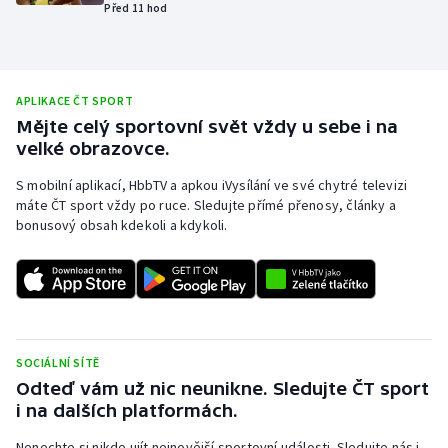
Před 11 hod
Olympijské hry
Parasport
APLIKACE ČT SPORT
Plavání
Mějte celý sportovní svět vždy u sebe i na
velké obrazovce.
Plážový volejbal
S mobilní aplikací, HbbTV a apkou iVysílání ve své chytré televizi
máte ČT sport vždy po ruce. Sledujte přímé přenosy, články a
Ragby
bonusový obsah kdekoli a kdykoli.
Rychlobruslení
Rychlostní kanoistika
SOCIÁLNÍ SÍTĚ
Short track
Odteď vám už nic neunikne. Sledujte ČT sport
i na dalších platformách.
Sportovní střelba
Nenechte si nikde ujít nejnovější sportovní události. Sledujte nás i