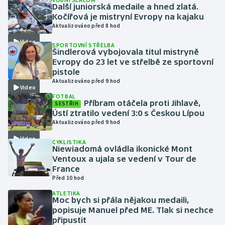
Další juniorská medaile a hned zlatá.
Kočířová je mistryní Evropy na kajaku
Gymnastika
Aktualizováno před 8 hod
Video
SPORTOVNÍ STŘELBA
Házená
Šindlerová vybojovala titul mistryně
Evropy do 23 let ve střelbě ze sportovní
Jezdectví
pistole
Aktualizováno před 9 hod
Video
Judo
FOTBAL
Příbram otáčela proti Jihlavě,
SESTŘIH
Ústí ztratilo vedení 3:0 s Českou Lípou
Krasobruslení
Aktualizováno před 9 hod
Video
CYKLISTIKA
Lezení
Niewiadomá ovládla ikonické Mont
Ventoux a ujala se vedení v Tour de
Lyže a snowboard
France
Před 10 hod
Moderní pětiboj
ATLETIKA
Moc bych si přála nějakou medaili,
popisuje Manuel před ME. Tlak si nechce
Motorsport
připustit