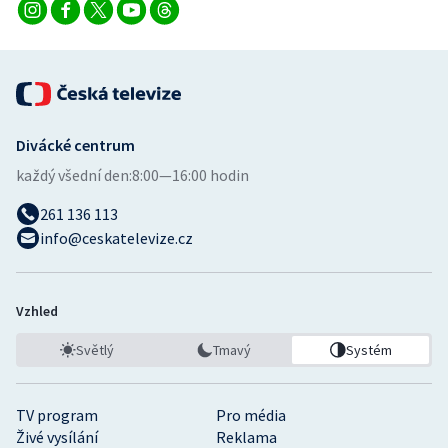
Stolní tenis
Triatlon
Veslování
Divácké centrum
Vodní slalom
každý všední den:
8:00—16:00 hodin
Volejbal
261 136 113
info@ceskatelevize.cz
Ostatní
Vzhled
Světlý
Tmavý
Systém
TV program
Pro média
Živé vysílání
Reklama