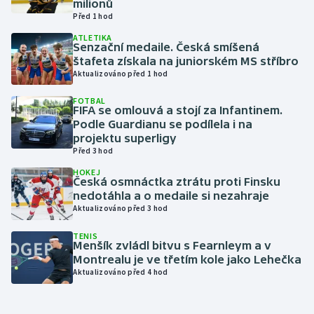
milionů
Před 1 hod
Gymnastika
ATLETIKA
Senzační medaile. Česká smíšená
štafeta získala na juniorském MS stříbro
Házená
Aktualizováno před 1 hod
Jezdectví
FOTBAL
FIFA se omlouvá a stojí za Infantinem.
Podle Guardianu se podílela i na
Judo
projektu superligy
Před 3 hod
Krasobruslení
HOKEJ
Česká osmnáctka ztrátu proti Finsku
nedotáhla a o medaile si nezahraje
Lezení
Aktualizováno před 3 hod
Lyže a snowboard
TENIS
Menšík zvládl bitvu s Fearnleym a v
Montrealu je ve třetím kole jako Lehečka
Moderní pětiboj
Aktualizováno před 4 hod
Motorsport