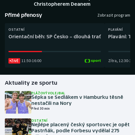
Baseball a softbal
Soutěže
Christopherem Deanem
Přímé přenosy
Zobrazit program
Basketbal
Historické návraty
OSTATNÍ
PLAVÁNÍ
Biatlon
Aplikace ČT sport
Orientační běh: SP Česko – dlouhá trať
Plavání: TK
Boby a skeleton
AZ kvíz
11:50
-
16:00
Zítra
,
12:30
-
13:
ŽIVĚ
Box
Curling
Aktuality ze sportu
Dostihy
PLÁŽOVÝ VOLEJBAL
Šépka se Sedlákem v Hamburku těsně
nestačili na Nory
Florbal
Před 30 min
Futsal
OSTATNÍ
Nejlépe placený český sportovec je opět
Pastrňák, podle Forbesu vydělal 275
Golf