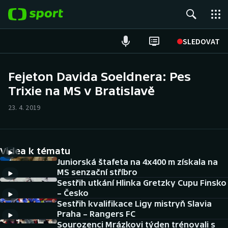
POPULÁRNÍ
SLEDOVAT
Fotbal
Fejeton Davida Soeldnera: Pes
Trixie na MS v Bratislavě
Hokej
23. 4. 2019
Tenis
Atletika
Videa k tématu
Cyklistika
Juniorská štafeta na 4x400 m získala na
MS senzační stříbro
Sestřih utkání Hlinka Gretzky Cupu Finsko
DALŠÍ SPORTY
– Česko
Sestřih kvalifikace Ligy mistryň Slavia
Americký fotbal
NEPŘEHLÉDNĚTE
Praha – Rangers FC
Sourozenci Mrázkovi týden trénovali s