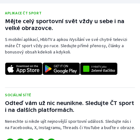
Olympijské hry
APLIKACE ČT SPORT
Mějte celý sportovní svět vždy u sebe i na
Parasport
velké obrazovce.
Plavání
S mobilní aplikací, HbbTV a apkou iVysílání ve své chytré televizi
máte ČT sport vždy po ruce. Sledujte přímé přenosy, články a
bonusový obsah kdekoli a kdykoli.
Plážový volejbal
Ragby
Rychlobruslení
SOCIÁLNÍ SÍTĚ
Rychlostní kanoistika
Odteď vám už nic neunikne. Sledujte ČT sport
i na dalších platformách.
Short track
Nenechte si nikde ujít nejnovější sportovní události. Sledujte nás i
na Facebooku, X, Instagramu, Threads či YouTube a buďte v obraze.
Sportovní střelba