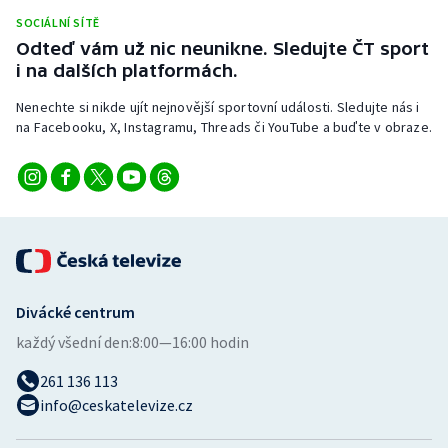
Stolní tenis
SOCIÁLNÍ SÍTĚ
Odteď vám už nic neunikne. Sledujte ČT sport
Triatlon
i na dalších platformách.
Nenechte si nikde ujít nejnovější sportovní události. Sledujte nás i
Veslování
na Facebooku, X, Instagramu, Threads či YouTube a buďte v obraze.
Vodní slalom
Volejbal
Ostatní
Divácké centrum
každý všední den:
8:00—16:00 hodin
261 136 113
info@ceskatelevize.cz