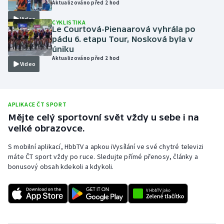
Aktualizováno před 2 hod
Olympijské hry
Video
CYKLISTIKA
Le Courtová-Pienaarová vyhrála po
Parasport
pádu 6. etapu Tour, Nosková byla v
úniku
Aktualizováno před 2 hod
Plavání
Video
Plážový volejbal
APLIKACE ČT SPORT
Ragby
Mějte celý sportovní svět vždy u sebe i na
velké obrazovce.
Rychlobruslení
S mobilní aplikací, HbbTV a apkou iVysílání ve své chytré televizi
máte ČT sport vždy po ruce. Sledujte přímé přenosy, články a
Rychlostní kanoistika
bonusový obsah kdekoli a kdykoli.
Short track
Sportovní střelba