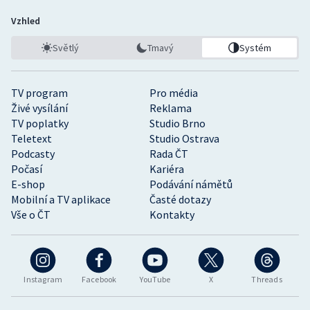
Vzhled
Světlý
Tmavý
Systém
TV program
Pro média
Živé vysílání
Reklama
TV poplatky
Studio Brno
Teletext
Studio Ostrava
Podcasty
Rada ČT
Počasí
Kariéra
E-shop
Podávání námětů
Mobilní a TV aplikace
Časté dotazy
Vše o ČT
Kontakty
Instagram
Facebook
YouTube
X
Threads