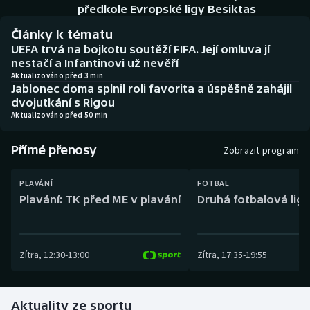
Baseball a softbal
Soutěže
předkole Evropské ligy Besiktas
Články k tématu
Basketbal
Historické návraty
UEFA trvá na bojkotu soutěží FIFA. Její omluva jí
nestačí a Infantinovi už nevěří
Biatlon
Aplikace ČT sport
Aktualizováno před 3 min
Jablonec doma splnil roli favorita a úspěšně zahájil
dvojutkání s Rigou
Boby a skeleton
AZ kvíz
Aktualizováno před 50 min
Box
Přímé přenosy
Zobrazit program
Curling
PLAVÁNÍ
FOTBAL
Plavání: TK před ME v plavání
Druhá fotbalová liga
Dostihy
Florbal
Zítra
,
12:30
-
13:00
Zítra
,
17:35
-
19:55
Futsal
Aktuality ze sportu
Golf