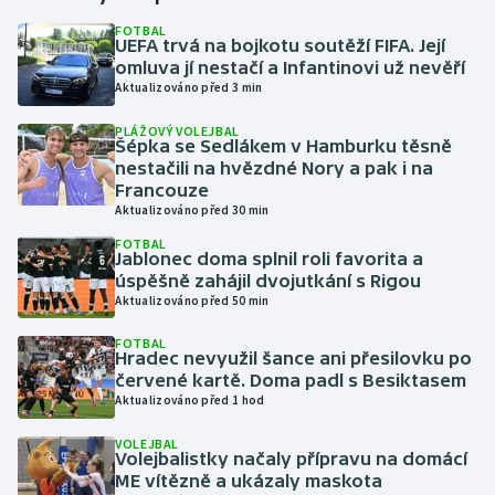
FOTBAL
UEFA trvá na bojkotu soutěží FIFA. Její
Gymnastika
omluva jí nestačí a Infantinovi už nevěří
Aktualizováno před 3 min
Házená
PLÁŽOVÝ VOLEJBAL
Šépka se Sedlákem v Hamburku těsně
Jezdectví
nestačili na hvězdné Nory a pak i na
Francouze
Judo
Aktualizováno před 30 min
FOTBAL
Jablonec doma splnil roli favorita a
Krasobruslení
úspěšně zahájil dvojutkání s Rigou
Aktualizováno před 50 min
Lezení
FOTBAL
Hradec nevyužil šance ani přesilovku po
Lyže a snowboard
červené kartě. Doma padl s Besiktasem
Aktualizováno před 1 hod
Moderní pětiboj
VOLEJBAL
Volejbalistky načaly přípravu na domácí
Motorsport
ME vítězně a ukázaly maskota