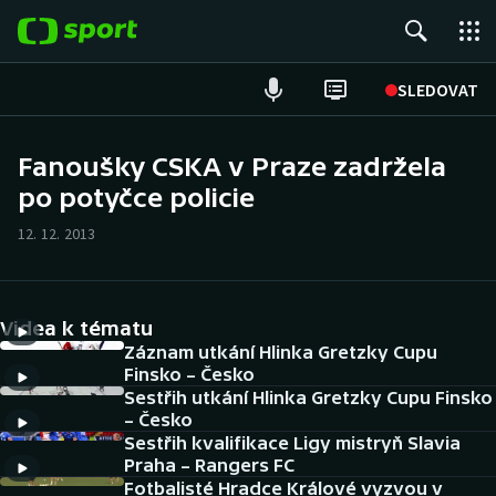
POPULÁRNÍ
SLEDOVAT
Fotbal
Fanoušky CSKA v Praze zadržela
po potyčce policie
Hokej
12. 12. 2013
Tenis
Atletika
Videa k tématu
Cyklistika
Záznam utkání Hlinka Gretzky Cupu
Finsko – Česko
Sestřih utkání Hlinka Gretzky Cupu Finsko
DALŠÍ SPORTY
– Česko
Sestřih kvalifikace Ligy mistryň Slavia
Americký fotbal
NEPŘEHLÉDNĚTE
Praha – Rangers FC
Fotbalisté Hradce Králové vyzvou v