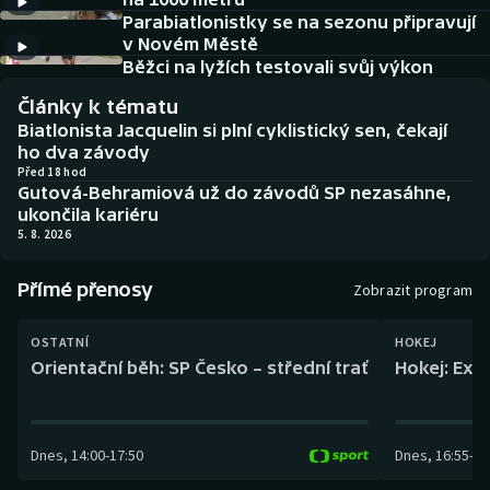
Baseball a softbal
Soutěže
Parabiatlonistky se na sezonu připravují
v Novém Městě
Basketbal
Historické návraty
Běžci na lyžích testovali svůj výkon
Články k tématu
Biatlon
Aplikace ČT sport
Biatlonista Jacquelin si plní cyklistický sen, čekají
ho dva závody
Boby a skeleton
AZ kvíz
Před 18 hod
Gutová-Behramiová už do závodů SP nezasáhne,
ukončila kariéru
Box
5. 8. 2026
Curling
Přímé přenosy
Zobrazit program
Dostihy
OSTATNÍ
HOKEJ
Orientační běh: SP Česko – střední trať
Hokej: Exh
Florbal
Futsal
Dnes
,
14:00
-
17:50
Dnes
,
16:55
-
19
Golf