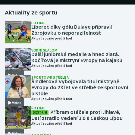
Aktuality ze sportu
Gymnastika
FOTBAL
Liberec díky gólu Dulaye připravil
Házená
Zbrojovku o neporazitelnost
Aktualizováno před 5 hod
Jezdectví
VODNÍ SLALOM
Další juniorská medaile a hned zlatá.
Judo
Kočířová je mistryní Evropy na kajaku
Aktualizováno před 8 hod
Krasobruslení
Video
SPORTOVNÍ STŘELBA
Šindlerová vybojovala titul mistryně
Lezení
Evropy do 23 let ve střelbě ze sportovní
pistole
Aktualizováno před 8 hod
Lyže a snowboard
Video
FOTBAL
Příbram otáčela proti Jihlavě,
SESTŘIH
Moderní pětiboj
Ústí ztratilo vedení 3:0 s Českou Lípou
Aktualizováno před 8 hod
Motorsport
Video