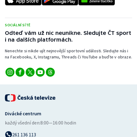
Stolní tenis
Triatlon
SOCIÁLNÍ SÍTĚ
Odteď vám už nic neunikne. Sledujte ČT sport
Veslování
i na dalších platformách.
Vodní slalom
Nenechte si nikde ujít nejnovější sportovní události. Sledujte nás i
na Facebooku, X, Instagramu, Threads či YouTube a buďte v obraze.
Volejbal
Ostatní
Divácké centrum
každý všední den:
8:00—16:00 hodin
261 136 113