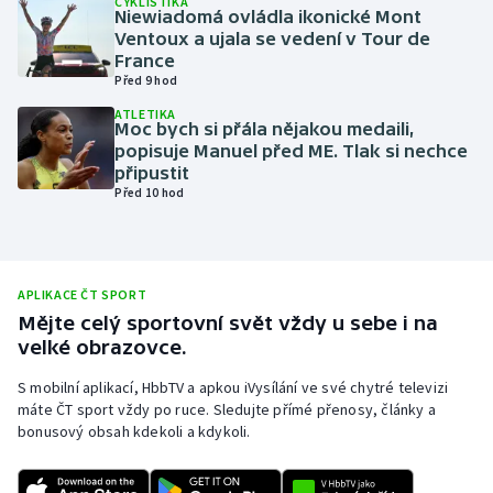
CYKLISTIKA
Niewiadomá ovládla ikonické Mont
Olympijské hry
Ventoux a ujala se vedení v Tour de
France
Před 9 hod
Parasport
ATLETIKA
Moc bych si přála nějakou medaili,
Plavání
popisuje Manuel před ME. Tlak si nechce
připustit
Plážový volejbal
Před 10 hod
Ragby
Rychlobruslení
APLIKACE ČT SPORT
Mějte celý sportovní svět vždy u sebe i na
velké obrazovce.
Rychlostní kanoistika
S mobilní aplikací, HbbTV a apkou iVysílání ve své chytré televizi
Short track
máte ČT sport vždy po ruce. Sledujte přímé přenosy, články a
bonusový obsah kdekoli a kdykoli.
Sportovní střelba