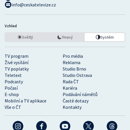
info@ceskatelevize.cz
Vzhled
Světlý
Tmavý
Systém
TV program
Pro média
Živé vysílání
Reklama
TV poplatky
Studio Brno
Teletext
Studio Ostrava
Podcasty
Rada ČT
Počasí
Kariéra
E-shop
Podávání námětů
Mobilní a TV aplikace
Časté dotazy
Vše o ČT
Kontakty