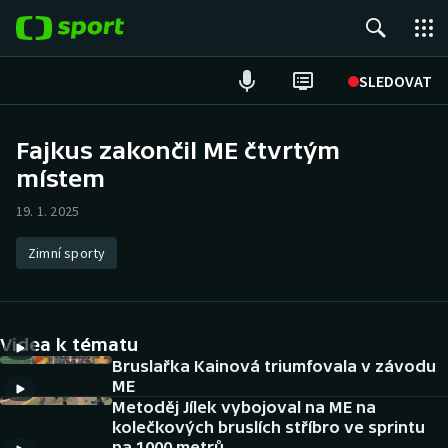
POPULÁRNÍ
SLEDOVAT
Fotbal
Fajkus zakončil ME čtvrtým
místem
Hokej
19. 1. 2025
Tenis
Zimní sporty
Atletika
Cyklistika
Videa k tématu
DALŠÍ SPORTY
Bruslařka Kainová triumfovala v závodu
ME
Metoděj Jílek vybojoval na ME na
Americký fotbal
NEPŘEHLÉDNĚTE
kolečkových bruslích stříbro ve sprintu
na 1000 metrů