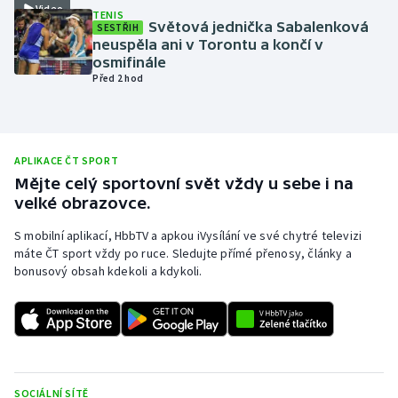
Video
TENIS
Olympijské hry
Světová jednička Sabalenková
SESTŘIH
neuspěla ani v Torontu a končí v
osmifinále
Parasport
Před 2 hod
Plavání
Plážový volejbal
APLIKACE ČT SPORT
Mějte celý sportovní svět vždy u sebe i na
Ragby
velké obrazovce.
S mobilní aplikací, HbbTV a apkou iVysílání ve své chytré televizi
Rychlobruslení
máte ČT sport vždy po ruce. Sledujte přímé přenosy, články a
bonusový obsah kdekoli a kdykoli.
Rychlostní kanoistika
Short track
Sportovní střelba
SOCIÁLNÍ SÍTĚ