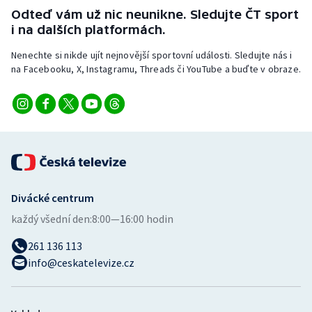
Stolní tenis
Odteď vám už nic neunikne. Sledujte ČT sport
i na dalších platformách.
Triatlon
Nenechte si nikde ujít nejnovější sportovní události. Sledujte nás i
na Facebooku, X, Instagramu, Threads či YouTube a buďte v obraze.
Veslování
Vodní slalom
Volejbal
Ostatní
Divácké centrum
každý všední den:
8:00—16:00 hodin
261 136 113
info@ceskatelevize.cz