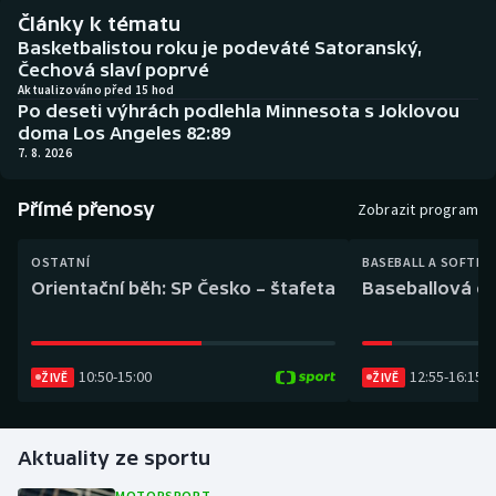
Baseball a softbal
Soutěže
Články k tématu
Basketbalistou roku je podeváté Satoranský,
Basketbal
Historické návraty
Čechová slaví poprvé
Aktualizováno před 15 hod
Po deseti výhrách podlehla Minnesota s Joklovou
Biatlon
Aplikace ČT sport
doma Los Angeles 82:89
7. 8. 2026
Boby a skeleton
AZ kvíz
Přímé přenosy
Zobrazit program
Box
OSTATNÍ
BASEBALL A SOFTBA
Curling
Orientační běh: SP Česko – štafeta
Baseballová ex
Dostihy
10:50
-
15:00
12:55
-
16:15
ŽIVĚ
ŽIVĚ
Florbal
Futsal
Aktuality ze sportu
Golf
MOTORSPORT