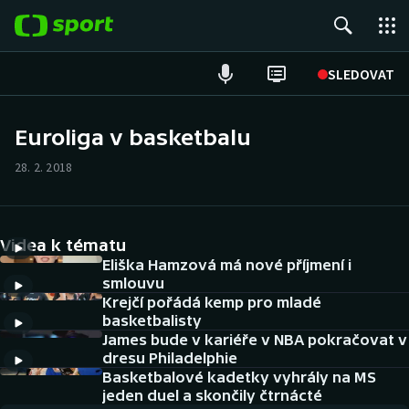
POPULÁRNÍ
SLEDOVAT
Fotbal
Euroliga v basketbalu
Hokej
28. 2. 2018
Tenis
Videa k tématu
Atletika
Eliška Hamzová má nové příjmení i
smlouvu
Cyklistika
Krejčí pořádá kemp pro mladé
basketbalisty
DALŠÍ SPORTY
James bude v kariéře v NBA pokračovat v
dresu Philadelphie
Americký fotbal
Basketbalové kadetky vyhrály na MS
NEPŘEHLÉDNĚTE
jeden duel a skončily čtrnácté