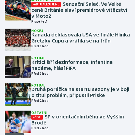
Senzační Salač. Ve Velké
AKTUALIZUJEME
ceně Británie slaví premiérové vítězství
Gymnastika
v Moto2
Právě teď
Házená
HOKEJ
Kanada deklasovala USA ve finále Hlinka
Gretzky Cupu a vrátila se na trůn
Jezdectví
Před 1 hod
Judo
FOTBAL
Kritici šíří dezinformace, Infantina
nedáme, hlásí FIFA
Krasobruslení
Před 1 hod
FOTBAL
Lezení
Druhá porážka na startu sezony je v boji
o titul problém, připustil Priske
Lyže a snowboard
Před 2 hod
OSTATNÍ
Moderní pětiboj
SP v orientačním běhu ve Vyšším
ŽIVĚ
Brodě
Před 2 hod
Motorsport