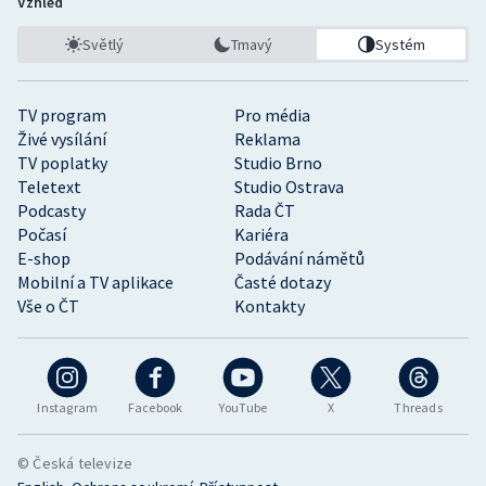
Vzhled
Světlý
Tmavý
Systém
TV program
Pro média
Živé vysílání
Reklama
TV poplatky
Studio Brno
Teletext
Studio Ostrava
Podcasty
Rada ČT
Počasí
Kariéra
E-shop
Podávání námětů
Mobilní a TV aplikace
Časté dotazy
Vše o ČT
Kontakty
Instagram
Facebook
YouTube
X
Threads
© Česká televize