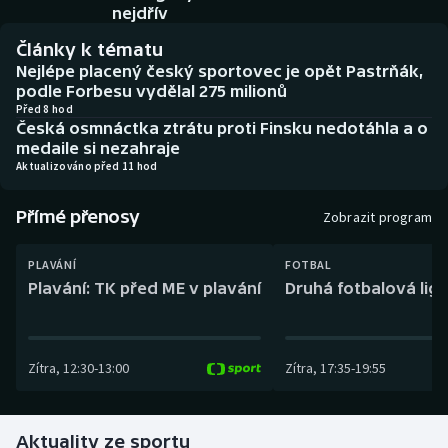
Baseball a softbal
Soutěže
nejdřív
Články k tématu
Basketbal
Historické návraty
Nejlépe placený český sportovec je opět Pastrňák,
podle Forbesu vydělal 275 milionů
Biatlon
Aplikace ČT sport
Před 8 hod
Česká osmnáctka ztrátu proti Finsku nedotáhla a o
medaile si nezahraje
Boby a skeleton
AZ kvíz
Aktualizováno před 11 hod
Box
Přímé přenosy
Zobrazit program
Curling
PLAVÁNÍ
FOTBAL
Plavání: TK před ME v plavání
Druhá fotbalová liga
Dostihy
Florbal
Zítra
,
12:30
-
13:00
Zítra
,
17:35
-
19:55
Futsal
Aktuality ze sportu
Golf