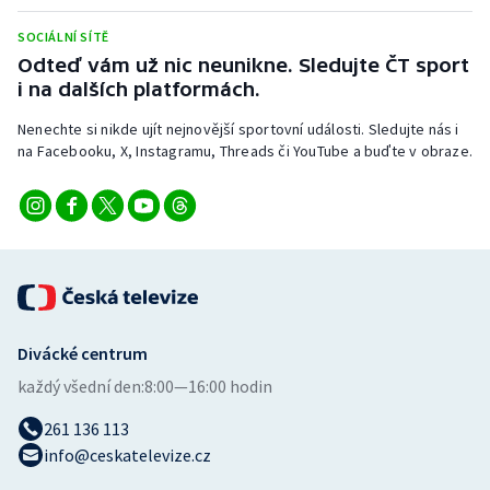
Stolní tenis
SOCIÁLNÍ SÍTĚ
Odteď vám už nic neunikne. Sledujte ČT sport
Triatlon
i na dalších platformách.
Veslování
Nenechte si nikde ujít nejnovější sportovní události. Sledujte nás i
na Facebooku, X, Instagramu, Threads či YouTube a buďte v obraze.
Vodní slalom
Volejbal
Ostatní
Divácké centrum
každý všední den:
8:00—16:00 hodin
261 136 113
info@ceskatelevize.cz