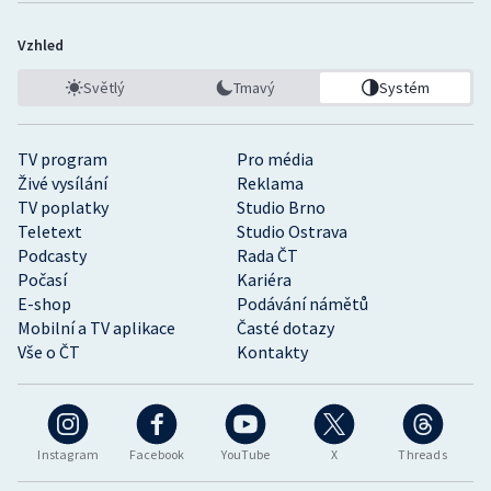
Vzhled
Světlý
Tmavý
Systém
TV program
Pro média
Živé vysílání
Reklama
TV poplatky
Studio Brno
Teletext
Studio Ostrava
Podcasty
Rada ČT
Počasí
Kariéra
E-shop
Podávání námětů
Mobilní a TV aplikace
Časté dotazy
Vše o ČT
Kontakty
Instagram
Facebook
YouTube
X
Threads