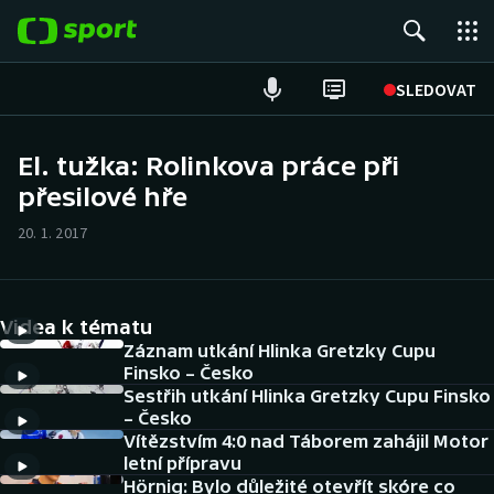
POPULÁRNÍ
SLEDOVAT
Fotbal
El. tužka: Rolinkova práce při
přesilové hře
Hokej
20. 1. 2017
Tenis
Atletika
Videa k tématu
Cyklistika
Záznam utkání Hlinka Gretzky Cupu
Finsko – Česko
Sestřih utkání Hlinka Gretzky Cupu Finsko
DALŠÍ SPORTY
– Česko
Vítězstvím 4:0 nad Táborem zahájil Motor
Americký fotbal
NEPŘEHLÉDNĚTE
letní přípravu
Hörnig: Bylo důležité otevřít skóre co