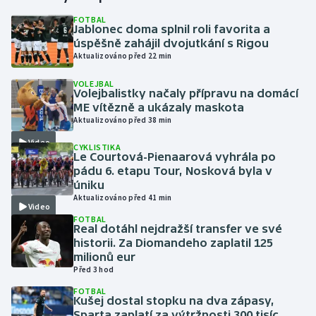
FOTBAL
Jablonec doma splnil roli favorita a
Gymnastika
úspěšně zahájil dvojutkání s Rigou
Aktualizováno před 22 min
Házená
VOLEJBAL
Volejbalistky načaly přípravu na domácí
Jezdectví
ME vítězně a ukázaly maskota
Aktualizováno před 38 min
Judo
Video
CYKLISTIKA
Le Courtová-Pienaarová vyhrála po
Krasobruslení
pádu 6. etapu Tour, Nosková byla v
úniku
Aktualizováno před 41 min
Lezení
Video
FOTBAL
Real dotáhl nejdražší transfer ve své
Lyže a snowboard
historii. Za Diomandeho zaplatil 125
milionů eur
Moderní pětiboj
Před 3 hod
FOTBAL
Kušej dostal stopku na dva zápasy,
Motorsport
Sparta zaplatí za výtržnosti 300 tisíc