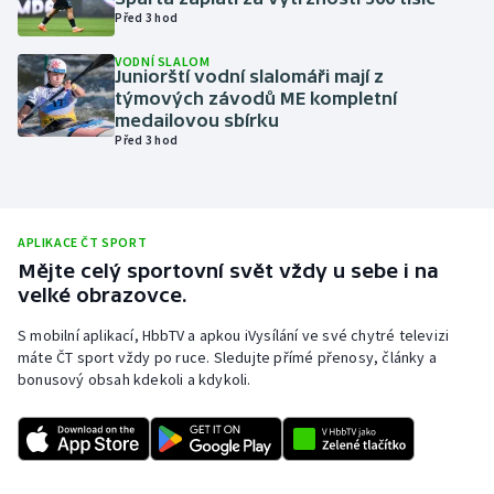
Před 3 hod
Olympijské hry
VODNÍ SLALOM
Juniorští vodní slalomáři mají z
Parasport
týmových závodů ME kompletní
medailovou sbírku
Plavání
Před 3 hod
Plážový volejbal
Ragby
APLIKACE ČT SPORT
Mějte celý sportovní svět vždy u sebe i na
velké obrazovce.
Rychlobruslení
S mobilní aplikací, HbbTV a apkou iVysílání ve své chytré televizi
Rychlostní kanoistika
máte ČT sport vždy po ruce. Sledujte přímé přenosy, články a
bonusový obsah kdekoli a kdykoli.
Short track
Sportovní střelba