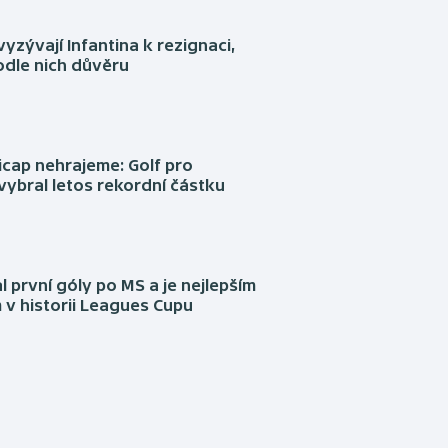
yzývají Infantina k rezignaci,
podle nich důvěru
cap nehrajeme: Golf pro
vybral letos rekordní částku
l první góly po MS a je nejlepším
 v historii Leagues Cupu