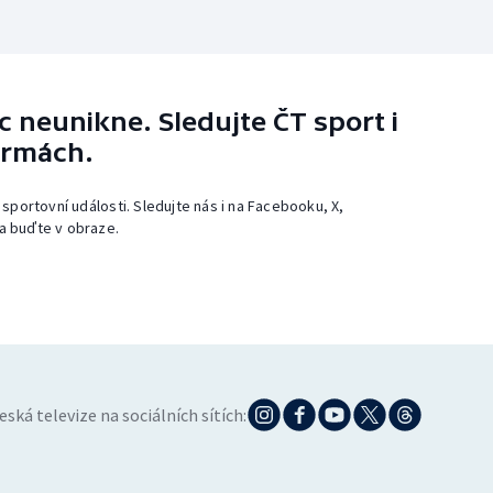
 neunikne. Sledujte ČT sport i
ormách.
 sportovní události. Sledujte nás i na Facebooku, X,
a buďte v obraze.
eská televize na sociálních sítích: