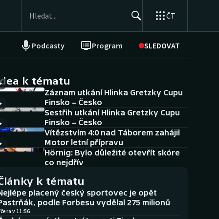
ČT
Podcasty
Program
SLEDOVAT
NEPŘEHLÉDNĚTE
Soutěže
idea k tématu
Záznam utkání Hlinka Gretzky Cupu
Historické návraty
Finsko – Česko
Sestřih utkání Hlinka Gretzky Cupu
Aplikace ČT sport
Finsko – Česko
Vítězstvím 4:0 nad Táborem zahájil
AZ kvíz
Motor letní přípravu
Hörnig: Bylo důležité otevřít skóre
co nejdřív
Články k tématu
Nejlépe placený český sportovec je opět
Pastrňák, podle Forbesu vydělal 275 milionů
čera v 11:56