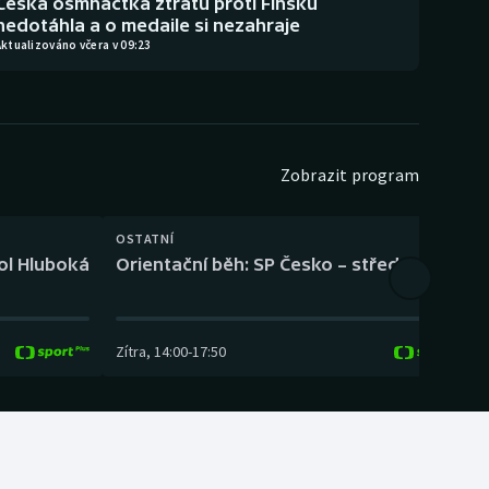
Česká osmnáctka ztrátu proti Finsku
nedotáhla a o medaile si nezahraje
ktualizováno včera v 09:23
Zobrazit program
OSTATNÍ
H
kol Hluboká
Orientační běh: SP Česko – střední trať
H
Zítra
,
14:00
-
17:50
Z