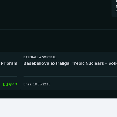
Moderní pětiboj
Triatlon
A
Motorsport
Veslování
Olympijské hry
Vodní slalom
Parasport
Volejbal
Plavání
Ostatní
BASEBALL A SOFTBAL
l Příbram
Baseballová extraliga: Třebíč Nuclears – So
Plážový volejbal
Dnes
,
18:55
-
22:15