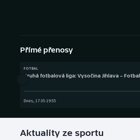
Curling
Dostihy
Florbal
Futsal
Přímé přenosy
Golf
FOTBAL
Druhá fotbalová liga: Vysočina Jihlava – Fotba
Gymnastika
Dnes
,
17:35
-
19:55
Aktuality ze sportu