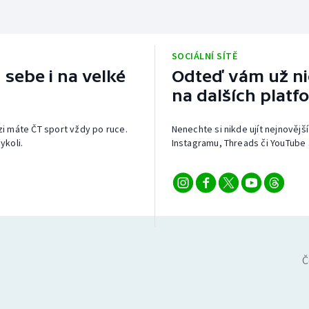
SOCIÁLNÍ SÍTĚ
 sebe i na velké
Odteď vám už nic
na dalších platf
izi máte ČT sport vždy po ruce.
Nenechte si nikde ujít nejnovější
ykoli.
Instagramu, Threads či YouTube 
Č