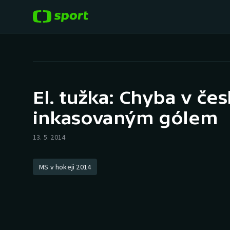
POPULÁRNÍ
DALŠÍ SPORTY
Fotbal
Americký fotbal
El. tužka: Chyba v če
Hokej
Baseball a softbal
inkasovaným gólem
Tenis
Basketbal
13. 5. 2014
Atletika
Biatlon
MS v hokeji 2014
Cyklistika
Boby a skeleton
Box