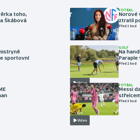
FOTBAL
věrka toho,
Norové v
rka Škábová
ztratil 
Před 1 hod
GOLF
mistryně
Na handi
ze sportovní
Paraple 
Před 2 hod
Video
FOTBAL
 ME
Messi da
man
střelcem
Před 3 hod
Video