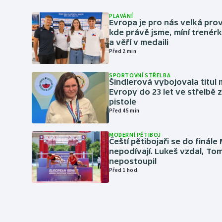
PLAVÁNÍ
Evropa je pro nás velká pro
kde právě jsme, míní trené
a věří v medaili
Před 2 min
SPORTOVNÍ STŘELBA
Šindlerová vybojovala titul 
Evropy do 23 let ve střelbě 
pistole
Před 45 min
MODERNÍ PĚTIBOJ
Čeští pětibojaři se do finále
nepodívají. Lukeš vzdal, To
nepostoupil
Před 1 hod