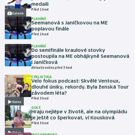
medaili
Před 1 hod
Galerie
Futsal
PLAVÁNÍ
Seemanová s Janíčkovou na ME
Golf
poplavou finále
Před 2 hod
Gymnastika
PLAVÁNÍ
Do semifinále kraulové stovky
postoupila na ME obhájkyně Seemanová
Házená
i Janíčková
Aktualizováno před 3 hod
Jezdectví
CYKLISTIKA
Velo fokus podcast: Skvělé Ventoux,
Judo
dlouhé úniky, rekordy. Byla ženská Tour
závodem léta?
Před 3 hod
Krasobruslení
Video
GOLF
Hraju nejlépe v životě, ale na olympiádu
Lezení
je ještě co šperkovat, ví Kousková
Před 3 hod
Lyže a snowboard
Video
MOTORSPORT