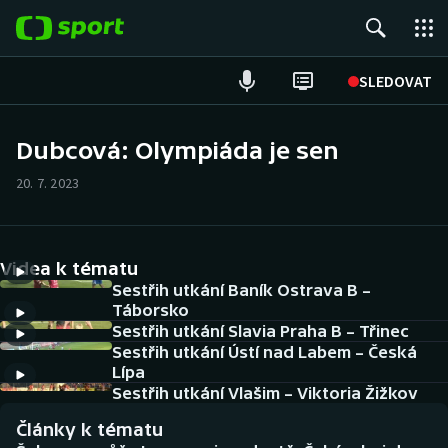
POPULÁRNÍ
SLEDOVAT
ME v atletice
Dubcová: Olympiáda je sen
ME v plavání
20. 7. 2023
Fotbal
Videa k tématu
Hokej
Sestřih utkání Baník Ostrava B –
Táborsko
Tenis
Sestřih utkání Slavia Praha B – Třinec
Sestřih utkání Ústí nad Labem – Česká
DALŠÍ SPORTY
Lípa
Sestřih utkání Vlašim – Viktoria Žižkov
Americký fotbal
NEPŘEHLÉDNĚTE
Články k tématu