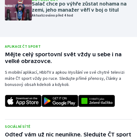
Salač chce po výhře zůstat nohama na
Moderní pětiboj
zemi, jeho manažer věří v boj o titul
Aktualizováno před 4 hod
Motorsport
Olympijské hry
APLIKACE ČT SPORT
Parasport
Mějte celý sportovní svět vždy u sebe i na
velké obrazovce.
Plavání
S mobilní aplikací, HbbTV a apkou iVysílání ve své chytré televizi
máte ČT sport vždy po ruce. Sledujte přímé přenosy, články a
Plážový volejbal
bonusový obsah kdekoli a kdykoli.
Ragby
Rychlobruslení
Rychlostní kanoistika
SOCIÁLNÍ SÍTĚ
Odteď vám už nic neunikne. Sledujte ČT sport