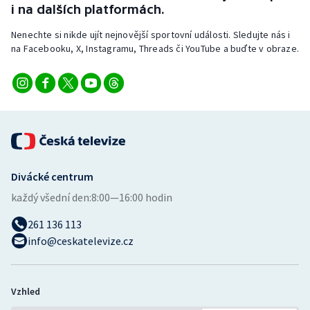
i na dalších platformách.
Short track
Nenechte si nikde ujít nejnovější sportovní události. Sledujte nás i
Sportovní střelba
na Facebooku, X, Instagramu, Threads či YouTube a buďte v obraze.
Stolní tenis
Triatlon
Veslování
Vodní slalom
Divácké centrum
každý všední den:
8:00—16:00 hodin
Volejbal
261 136 113
info@ceskatelevize.cz
Ostatní
Vzhled