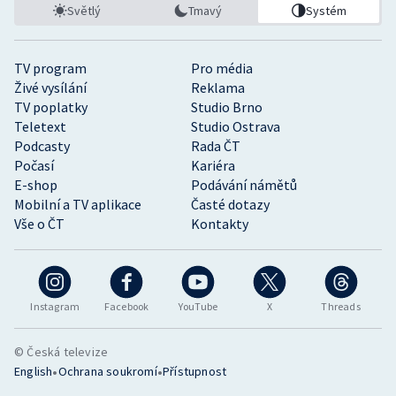
Světlý
Tmavý
Systém
TV program
Pro média
Živé vysílání
Reklama
TV poplatky
Studio Brno
Teletext
Studio Ostrava
Podcasty
Rada ČT
Počasí
Kariéra
E-shop
Podávání námětů
Mobilní a TV aplikace
Časté dotazy
Vše o ČT
Kontakty
Instagram
Facebook
YouTube
X
Threads
© Česká televize
•
•
English
Ochrana soukromí
Přístupnost