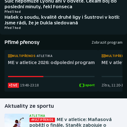
Šulc nepomůže Lyonu ani v odvetě. Čekám boj do
Atletika
Soutěže
poslední minuty, řekl Fonseca
Před 5 hod
Hašek o soudu, kvalitě druhé ligy i Šustrovi v kotli:
Baseball a softbal
Historické návraty
Jsme rádi, že je Dukla sledovaná
Před 7 hod
Basketbal
Aplikace ČT sport
Přímé přenosy
Zobrazit program
Biatlon
AZ kvíz
MULTIPŘENOS
ATLETIKA
MULTIPŘEN
Boby a skeleton
ME v atletice 2026: odpolední program
ME v atlet
Box
19:48
-
23:18
Zítra
,
11:20
-
14:
Curling
ŽIVĚ
Cyklistika
Aktuality ze sportu
Dostihy
ATLETIKA
ME v atletice: Maňasová
MULTIPŘENOS
poběží o finále, Staněk zabojuje o
Florbal