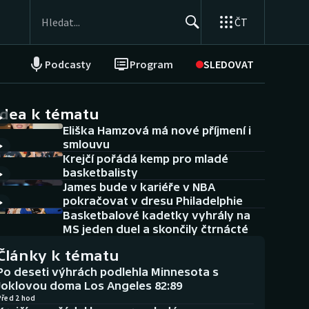
ČT
Podcasty
Program
SLEDOVAT
NEPŘEHLÉDNĚTE
Soutěže
idea k tématu
Eliška Hamzová má nové příjmení i
Historické návraty
smlouvu
Krejčí pořádá kemp pro mladé
Aplikace ČT sport
basketbalisty
James bude v kariéře v NBA
AZ kvíz
pokračovat v dresu Philadelphie
Basketbalové kadetky vyhrály na
MS jeden duel a skončily čtrnácté
Články k tématu
Po deseti výhrách podlehla Minnesota s
Joklovou doma Los Angeles 82:89
Před 2 hod