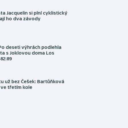
ta Jacquelin si plní cyklistický
ají ho dva závody
Po deseti výhrách podlehla
ta s Joklovou doma Los
82:89
tu už bez Češek: Bartůňková
 ve třetím kole