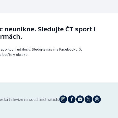
 neunikne. Sledujte ČT sport i
ormách.
 sportovní události. Sledujte nás i na Facebooku, X,
a buďte v obraze.
eská televize na sociálních sítích: