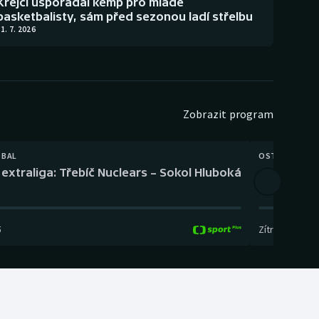
Krejčí uspořádal kemp pro mladé
basketbalisty, sám před sezonou ladí střelbu
1. 7. 2026
Zobrazit program
TBAL
OSTATNÍ
extraliga: Třebíč Nuclears – Sokol Hluboká
Orientační
5
Zítra
,
14:00
-
17