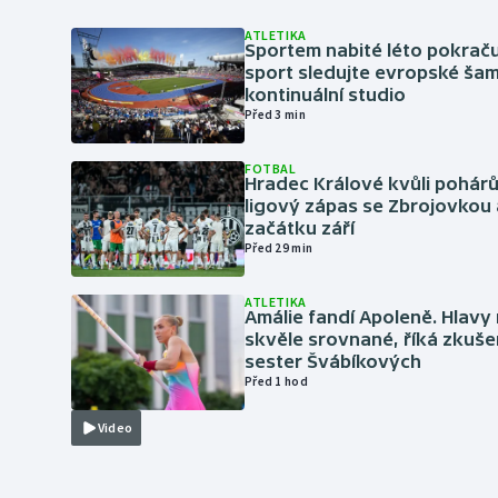
ATLETIKA
Sportem nabité léto pokraču
sport sledujte evropské šam
kontinuální studio
Před 3 min
FOTBAL
Hradec Králové kvůli pohár
ligový zápas se Zbrojovkou 
začátku září
Před 29 min
ATLETIKA
Amálie fandí Apoleně. Hlav
skvěle srovnané, říká zkuše
sester Švábíkových
Před 1 hod
Video