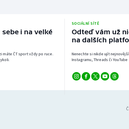
SOCIÁLNÍ SÍTĚ
 sebe i na velké
Odteď vám už nic
na dalších platf
izi máte ČT sport vždy po ruce.
Nenechte si nikde ujít nejnovější
ykoli.
Instagramu, Threads či YouTube 
Č