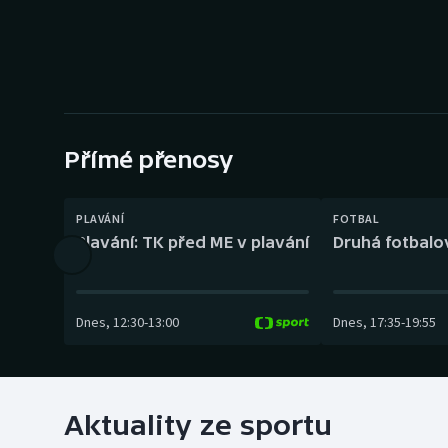
Curling
Dostihy
Florbal
Futsal
Přímé přenosy
Golf
PLAVÁNÍ
FOTBAL
Plavání: TK před ME v plavání
Druhá fotbalov
Gymnastika
Dnes
,
12:30
-
13:00
Dnes
,
17:35
-
19:55
Aktuality ze sportu