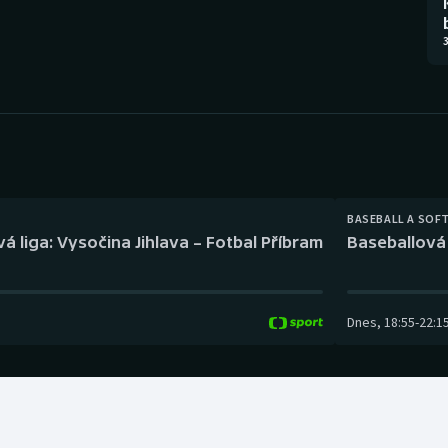
Moderní pětiboj
Triatlon
3
Motorsport
Veslování
Olympijské hry
Vodní slalom
Parasport
Volejbal
Plavání
Ostatní
BASEBALL A SOF
á liga: Vysočina Jihlava – Fotbal Příbram
Baseballová 
Plážový volejbal
Dnes
,
18:55
-
22:1