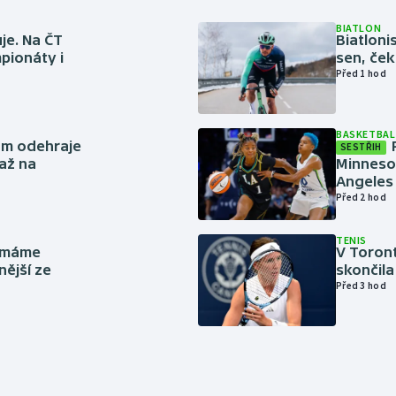
BIATLON
je. Na ČT
Biatlonis
pionáty i
sen, ček
Před 1 hod
BASKETBAL
ům odehraje
SESTŘIH
až na
Minneso
Angeles 
Před 2 hod
TENIS
y máme
V Toron
nější ze
skončila
Před 3 hod