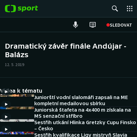
POPULÁRNÍ
SLEDOVAT
Fotbal
Dramatický závěr finále Andújar -
Balázs
Hokej
12. 5. 2019
Tenis
Atletika
Videa k tématu
Cyklistika
Juniorští vodní slalomáři zapsali na ME
kompletní medailovou sbírku
Juniorská štafeta na 4x400 m získala na
DALŠÍ SPORTY
MS senzační stříbro
Sestřih utkání Hlinka Gretzky Cupu Finsko
Americký fotbal
NEPŘEHLÉDNĚTE
– Česko
Sestřih kvalifikace Ligy mistryň Slavia