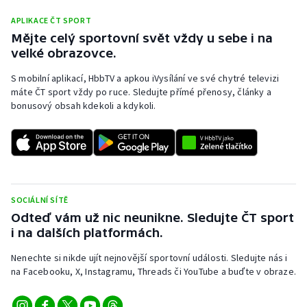
Olympijské hry
APLIKACE ČT SPORT
Mějte celý sportovní svět vždy u sebe i na
velké obrazovce.
Parasport
S mobilní aplikací, HbbTV a apkou iVysílání ve své chytré televizi
Plavání
máte ČT sport vždy po ruce. Sledujte přímé přenosy, články a
bonusový obsah kdekoli a kdykoli.
Plážový volejbal
Ragby
Rychlobruslení
SOCIÁLNÍ SÍTĚ
Odteď vám už nic neunikne. Sledujte ČT sport
Rychlostní kanoistika
i na dalších platformách.
Short track
Nenechte si nikde ujít nejnovější sportovní události. Sledujte nás i
na Facebooku, X, Instagramu, Threads či YouTube a buďte v obraze.
Sportovní střelba