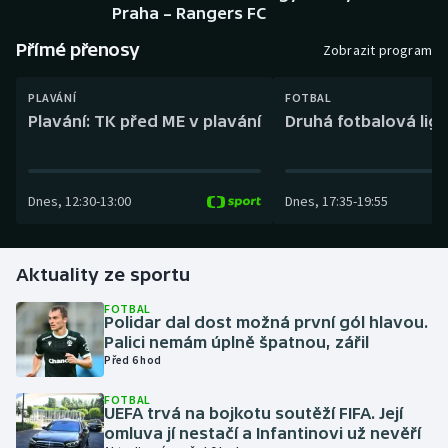
Baseball a softbal
Soutěže
Praha – Rangers FC
Přímé přenosy
Zobrazit program
Basketbal
Historické návraty
PLAVÁNÍ
FOTBAL
Biatlon
Aplikace ČT sport
Plavání: TK před ME v plavání
Druhá fotbalová liga
Boby a skeleton
AZ kvíz
Dnes
,
12:30
-
13:00
Dnes
,
17:35
-
19:55
Box
Curling
Aktuality ze sportu
Dostihy
FOTBAL
Polidar dal dost možná první gól hlavou.
Palici nemám úplně špatnou, zářil
Florbal
Před 6 hod
Futsal
FOTBAL
UEFA trvá na bojkotu soutěží FIFA. Její
omluva jí nestačí a Infantinovi už nevěří
Golf