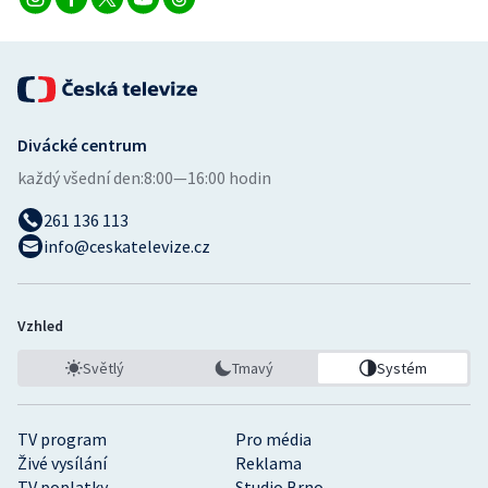
Stolní tenis
Triatlon
Veslování
Divácké centrum
Vodní slalom
každý všední den:
8:00—16:00 hodin
261 136 113
Volejbal
info@ceskatelevize.cz
Ostatní
Vzhled
Světlý
Tmavý
Systém
TV program
Pro média
Živé vysílání
Reklama
TV poplatky
Studio Brno