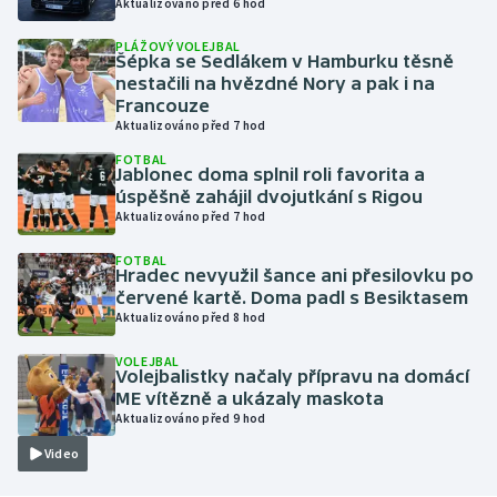
Aktualizováno před 6 hod
PLÁŽOVÝ VOLEJBAL
Gymnastika
Šépka se Sedlákem v Hamburku těsně
nestačili na hvězdné Nory a pak i na
Házená
Francouze
Aktualizováno před 7 hod
Jezdectví
FOTBAL
Jablonec doma splnil roli favorita a
úspěšně zahájil dvojutkání s Rigou
Judo
Aktualizováno před 7 hod
FOTBAL
Krasobruslení
Hradec nevyužil šance ani přesilovku po
červené kartě. Doma padl s Besiktasem
Lezení
Aktualizováno před 8 hod
VOLEJBAL
Lyže a snowboard
Volejbalistky načaly přípravu na domácí
ME vítězně a ukázaly maskota
Aktualizováno před 9 hod
Moderní pětiboj
Video
Motorsport