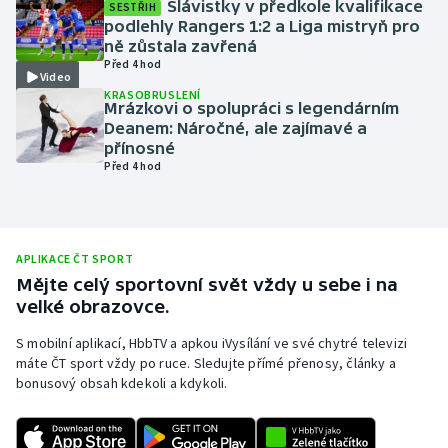
Slávistky v předkole kvalifikace
SESTŘIH
podlehly Rangers 1:2 a Liga mistryň pro
Olympijské hry
ně zůstala zavřená
Před 4 hod
Parasport
Video
KRASOBRUSLENÍ
Mrázkovi o spolupráci s legendárním
Plavání
Deanem: Náročné, ale zajímavé a
přínosné
Před 4 hod
Plážový volejbal
Ragby
APLIKACE ČT SPORT
Rychlobruslení
Mějte celý sportovní svět vždy u sebe i na
velké obrazovce.
Rychlostní kanoistika
S mobilní aplikací, HbbTV a apkou iVysílání ve své chytré televizi
máte ČT sport vždy po ruce. Sledujte přímé přenosy, články a
Short track
bonusový obsah kdekoli a kdykoli.
Sportovní střelba