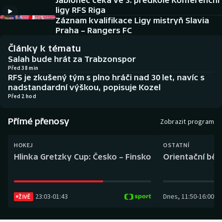
Jablonec čeká ve 3. předkole Konferenční
Baseball a softbal
Soutěže
ligy RFS Riga
Záznam kvalifikace Ligy mistryň Slavia
Basketbal
Historické návraty
Praha – Rangers FC
Články k tématu
Biatlon
Aplikace ČT sport
Salah bude hrát za Trabzonspor
Před 38 min
RFS je zkušený tým s plno hráči nad 30 let, navíc s
Boby a skeleton
AZ kvíz
nadstandardní výškou, popisuje Kozel
Před 2 hod
Box
Přímé přenosy
Zobrazit program
Curling
HOKEJ
OSTATNÍ
Dostihy
Hlinka Gretzky Cup: Česko – Finsko
Orientační běh
Florbal
23:03
-
01:43
Dnes
,
11:50
-
16:00
Futsal
ŽIVĚ
Golf