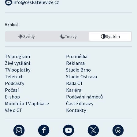
info@ceskatelevize.cz
Vzhled
Světlý
Tmavý
Systém
TV program
Pro média
Živé vysílání
Reklama
TV poplatky
Studio Brno
Teletext
Studio Ostrava
Podcasty
Rada ČT
Počasí
Kariéra
E-shop
Podávání námětů
Mobilní a TV aplikace
Časté dotazy
Vše o ČT
Kontakty