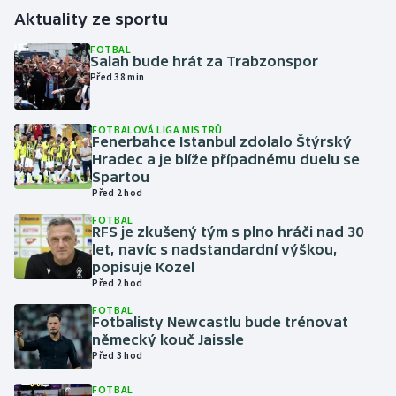
Aktuality ze sportu
Gymnastika
FOTBAL
Salah bude hrát za Trabzonspor
Před 38 min
Házená
Jezdectví
FOTBALOVÁ LIGA MISTRŮ
Fenerbahce Istanbul zdolalo Štýrský
Hradec a je blíže případnému duelu se
Judo
Spartou
Před 2 hod
Krasobruslení
FOTBAL
RFS je zkušený tým s plno hráči nad 30
let, navíc s nadstandardní výškou,
Lezení
popisuje Kozel
Před 2 hod
Lyže a snowboard
FOTBAL
Fotbalisty Newcastlu bude trénovat
Moderní pětiboj
německý kouč Jaissle
Před 3 hod
Motorsport
FOTBAL