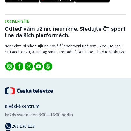
Stolní tenis
Triatlon
SOCIÁLNÍ SÍTĚ
Odteď vám už nic neunikne. Sledujte ČT sport
Veslování
i na dalších platformách.
Vodní slalom
Nenechte si nikde ujít nejnovější sportovní události. Sledujte nás i
na Facebooku, X, Instagramu, Threads či YouTube a buďte v obraze.
Volejbal
Ostatní
Divácké centrum
každý všední den:
8:00—16:00 hodin
261 136 113