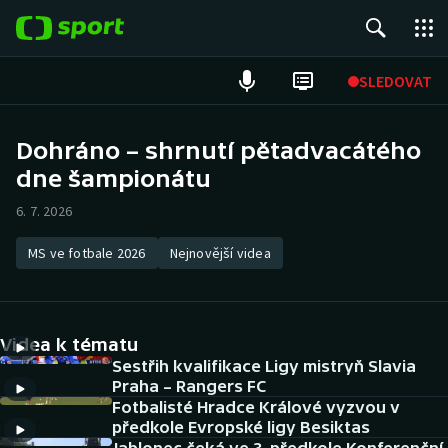
POPULÁRNÍ
SLEDOVAT
Fotbal
Dohráno – shrnutí pětadvacátého
dne šampionátu
Hokej
6. 7. 2026
Tenis
MS ve fotbale 2026
Nejnovější videa
Atletika
Cyklistika
Videa k tématu
DALŠÍ SPORTY
Sestřih kvalifikace Ligy mistryň Slavia
Praha – Rangers FC
Fotbalisté Hradce Králové vyzvou v
Americký fotbal
NEPŘEHLÉDNĚTE
předkole Evropské ligy Besiktas