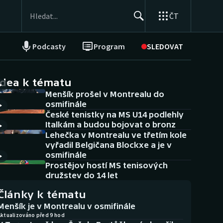
ČT
Podcasty
Program
SLEDOVAT
NEPŘEHLÉDNĚTE
Soutěže
idea k tématu
Menšík prošel v Montrealu do
Historické návraty
osmifinále
České tenistky na MS U14 podlehly
Aplikace ČT sport
Italkám a budou bojovat o bronz
Lehečka v Montrealu ve třetím kole
AZ kvíz
vyřadil Belgičana Blockxe a je v
osmifinále
Prostějov hostí MS tenisových
družstev do 14 let
Články k tématu
Menšík je v Montrealu v osmifinále
Aktualizováno před 9 hod