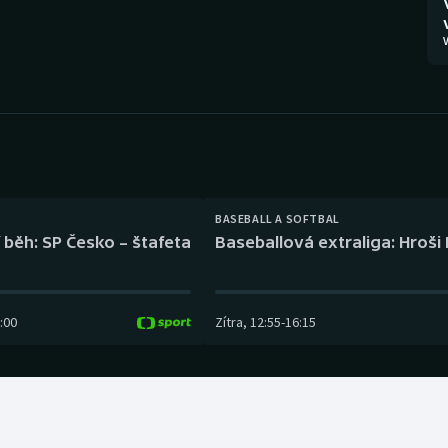
Moderní pětiboj
Triatlon
V
Motorsport
Veslování
Olympijské hry
Vodní slalom
Parasport
Volejbal
Plavání
Ostatní
BASEBALL A SOFTBAL
 běh: SP Česko – štafeta
Baseballová extraliga: Hroši
Plážový volejbal
:00
Zítra
,
12:55
-
16:15