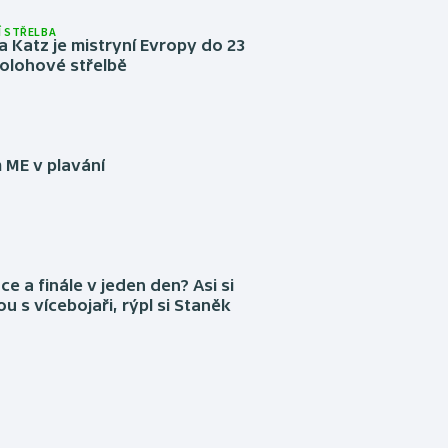
 STŘELBA
 Katz je mistryní Evropy do 23
ípolohové střelbě
 ME v plavání
ce a finále v jeden den? Asi si
ou s vícebojaři, rýpl si Staněk