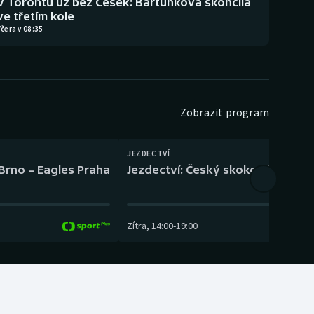
V Torontu už bez Češek: Bartůňková skončila
ve třetím kole
čera v 08:35
Zobrazit program
JEZDECTVÍ
 Brno – Eagles Praha
Jezdectví: Český skokový pohár –
Zítra
,
14:00
-
19:00