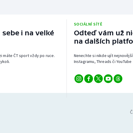
SOCIÁLNÍ SÍTĚ
 sebe i na velké
Odteď vám už nic
na dalších platf
izi máte ČT sport vždy po ruce.
Nenechte si nikde ujít nejnovější
ykoli.
Instagramu, Threads či YouTube 
Č