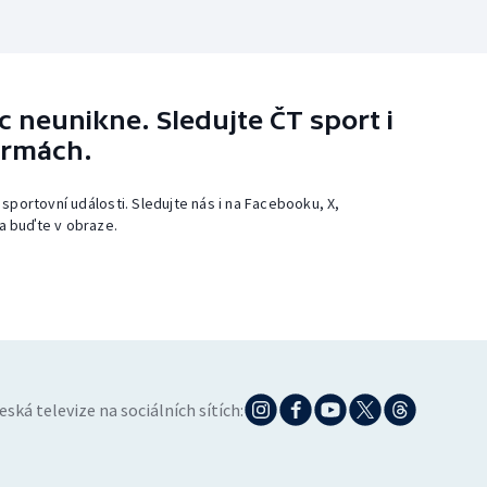
 neunikne. Sledujte ČT sport i
ormách.
 sportovní události. Sledujte nás i na Facebooku, X,
a buďte v obraze.
eská televize na sociálních sítích: