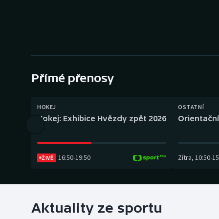
Curling
Dostihy
Florbal
Futsal
Přímé přenosy
Golf
HOKEJ
OSTATNÍ
Hokej: Exhibice Hvězdy zpět 2026
Orientační
Gymnastika
16:50
-
19:50
Zítra
,
10:50
-
15
ŽIVĚ
Aktuality ze sportu