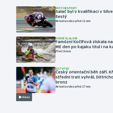
MOTORSPORT
Salač byl v kvalifikaci v Silv
šestý
Aktualizováno před 12 min
VODNÍ SLALOM
Famózní Kočířová získala na
ME den po kajaku titul i na k
Před 16 min
OSTATNÍ
Český orientační běh září. K
střední trati vyhrál, Dittric
bronz
Aktualizováno před 27 min
Video