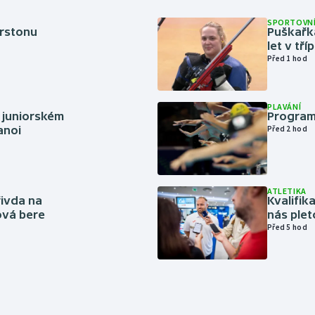
SPORTOVNÍ
erstonu
Puškařka
let v tř
Před 1 hod
PLAVÁNÍ
 juniorském
Program
anoi
Před 2 hod
ATLETIKA
řivda na
Kvalifika
hová bere
nás plet
Před 5 hod